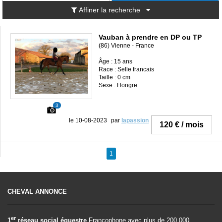
Affiner la recherche
Vauban à prendre en DP ou TP
(86) Vienne - France
Âge : 15 ans
Race : Selle francais
Taille : 0 cm
Sexe : Hongre
3
le 10-08-2023
par
lapassion
120 € / mois
1
CHEVAL ANNONCE
er
1
réseau social équestre
Francophone avec plus de 200.000