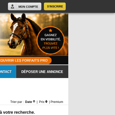
S'INSCRIRE
MON COMPTE
ONTACT
DÉPOSER UNE ANNONCE
Trier par :
Date
|
Prix
|
Premium
 à votre recherche.