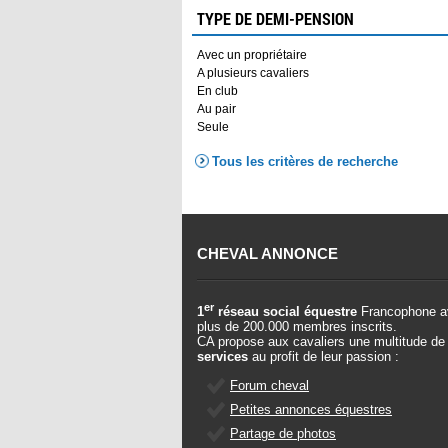
TYPE DE DEMI-PENSION
Avec un propriétaire
A plusieurs cavaliers
En club
Au pair
Seule
Tous les critères de recherche
CHEVAL ANNONCE
er
1
réseau social équestre
Francophone a
plus de 200.000 membres inscrits.
CA propose aux cavaliers une multitude de
services
au profit de leur passion :
Forum cheval
Petites annonces équestres
Partage de photos