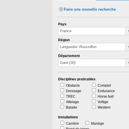
Faire une nouvelle recherche
Pays
Région
Département
Disciplines praticables
Obstacle
Complet
Dressage
Endurance
TREC
Horse ball
Attelage
Voltige
Balade
Western
Installations
Carrière
Manège
Rond de longe