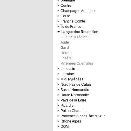
Bretagne
Centre
Champagne Ardenne
Corse
Franche Comté
Île de France
Languedoc Roussillon
-- Toute la région --
Aude
Gard
Hérault
Lozère
Pyrénées Orientales
Limousin
Lorraine
Midi Pyrénées
Nord Pas de Calais
Basse Normandie
Haute Normandie
Pays de la Loire
Picardie
Poitou Charentes
Provence Alpes Côte d'Azur
Rhône Alpes
DOM