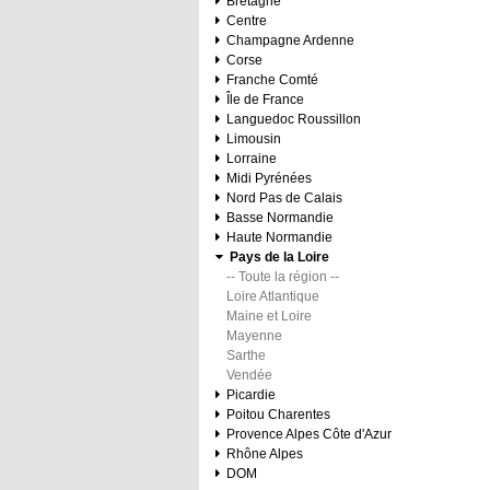
Bretagne
Centre
Champagne Ardenne
Corse
Franche Comté
Île de France
Languedoc Roussillon
Limousin
Lorraine
Midi Pyrénées
Nord Pas de Calais
Basse Normandie
Haute Normandie
Pays de la Loire
-- Toute la région --
Loire Atlantique
Maine et Loire
Mayenne
Sarthe
Vendée
Picardie
Poitou Charentes
Provence Alpes Côte d'Azur
Rhône Alpes
DOM