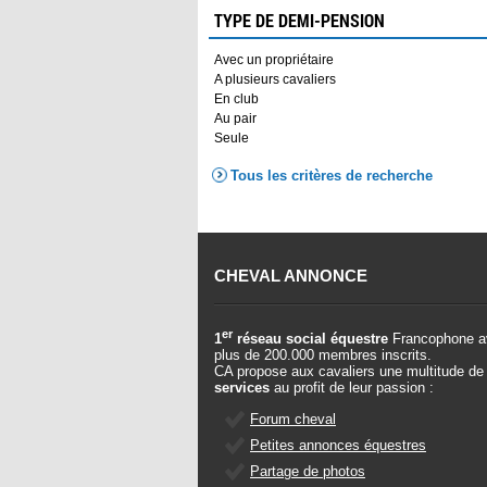
TYPE DE DEMI-PENSION
Avec un propriétaire
A plusieurs cavaliers
En club
Au pair
Seule
Tous les critères de recherche
CHEVAL ANNONCE
er
1
réseau social équestre
Francophone a
plus de 200.000 membres inscrits.
CA propose aux cavaliers une multitude de
services
au profit de leur passion :
Forum cheval
Petites annonces équestres
Partage de photos