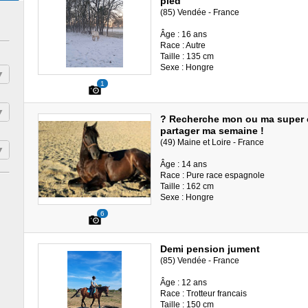
pied
(85) Vendée - France
Âge : 16 ans
Race : Autre
Taille : 135 cm
Sexe : Hongre
1
? Recherche mon ou ma super c
partager ma semaine !
(49) Maine et Loire - France
Âge : 14 ans
Race : Pure race espagnole
Taille : 162 cm
Sexe : Hongre
6
Demi pension jument
(85) Vendée - France
Âge : 12 ans
Race : Trotteur francais
Taille : 150 cm