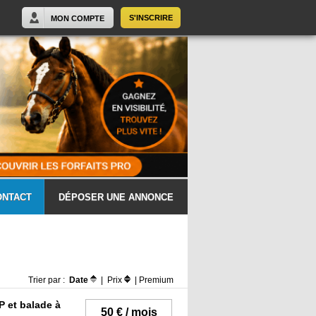
S'INSCRIRE
MON COMPTE
ONTACT
DÉPOSER UNE ANNONCE
Trier par :
Date
|
Prix
|
Premium
 et balade à
50 € / mois