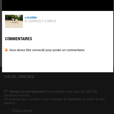
COMMENTAIRES
0
0
Vous devez être connecté pour poster un commentaire.
Se
connnecter
.
CHEVAL ANNONCE
er
1
réseau social équestre
Francophone avec plus de 200.000
membres inscrits.
CA propose aux cavaliers une multitude de
services
au profit de leur
passion :
Forum cheval