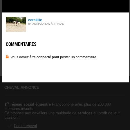
COMMENTAIRES
0
0
Vous devez être connecté pour poster un commentaire.
Se
connnecter
.
CHEVAL ANNONCE
er
1
réseau social équestre
Francophone avec plus de 200.000
membres inscrits.
CA propose aux cavaliers une multitude de
services
au profit de leur
passion :
Forum cheval