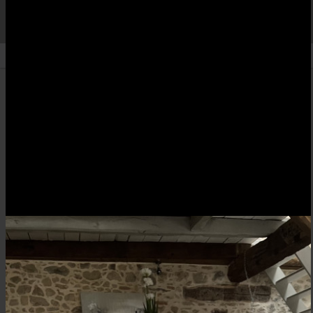
CORALIIIIE
Retour aux albums
Forum
Créé le 05/05/2016
À propos :
Photos chargées depuis le forum