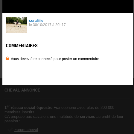
COMMENTAIRES
0
0
Vous devez être connecté pour poster un commentaire.
Se
connnecter
.
CHEVAL ANNONCE
er
1
réseau social équestre
Francophone avec plus de 200.000
membres inscrits.
CA propose aux cavaliers une multitude de
services
au profit de leur
passion :
Forum cheval