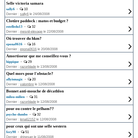
Selle victoria samara
sally6
-
10
Dernier :
sally6
le 24/08/2008
Clotûre paddock : matos et budget ?
estelledu13
-
32
Dernier :
mesnil-elevage
le 22/08/2008
Où trouver du hkm?
epona0616
-
16
Dernier :
epona0616
le 20/08/2008
Amortisseur que me conseillez-vous ?
hippique
-
29
Dernier :
razorblade
le 13/08/2008
Quel mors pour l'obstacle?
allyismagic
-
20
Dernier :
valombre
le 12/08/2008
Bonnet anti-mouche de décathlon
milou-milien
-
31
Dernier :
razorblade
le 12/08/2008
pour ou contre le pelham??
psycho-dumbo
-
32
Dernier :
lena62152
le 12/08/2008
pour ceux qui ont une selle western
fery90
-
51
Dernier :
drinesan
le 11/08/2008