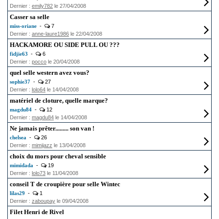
Dernier :
emily782
le 27/04/2008
Casser sa selle
miss-oriane
-
7
Dernier :
anne-laure1986
le 22/04/2008
HACKAMORE OU SIDE PULL OU ???
fidjie63
-
6
Dernier :
pocco
le 20/04/2008
quel selle western avez vous?
sophie37
-
27
Dernier :
lolo64
le 14/04/2008
matériel de cloture, quelle marque?
magdu84
-
12
Dernier :
magdu84
le 14/04/2008
Ne jamais prêter......... son van !
chelsea
-
26
Dernier :
mimijazz
le 13/04/2008
choix du mors pour cheval sensible
mimidada
-
19
Dernier :
lolo73
le 11/04/2008
conseil T de croupière pour selle Wintec
lilas29
-
1
Dernier :
zaboupay
le 09/04/2008
Filet Henri de Rivel