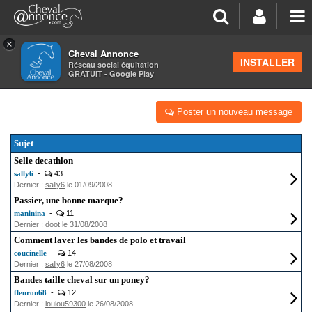
×
Cheval Annonce
Forum
INSTALLER
Réseau social équitation
GRATUIT - Google Play
ÉQUIPEMENTS
Poster un nouveau message
Sujet
Selle decathlon
sally6
-
43
Dernier :
sally6
le 01/09/2008
Passier, une bonne marque?
maninina
-
11
Dernier :
doot
le 31/08/2008
Comment laver les bandes de polo et travail
coucinelle
-
14
Dernier :
sally6
le 27/08/2008
Bandes taille cheval sur un poney?
fleuron68
-
12
Dernier :
loulou59300
le 26/08/2008