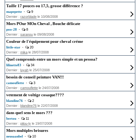
Taille 17 pouces ou 17,5, grosse différence ?
mapepette
-
9
Dernier :
razorblade
le 10/08/2008
Mors POur MOn Cheval , Bouche délicate
poo-28
-
8
Dernier :
saranou
le 09/08/2008
Couleur de l'équipement pour cheval créme
little-star
-
20
Dernier :
mika
le 28/07/2008
Quel compromis entre un mors simple et un pessoa?
lilinette83
-
34
Dernier :
luyah
le 25/07/2008
besoin de conseil peinture VAN!!!
camouflette
-
3
Dernier :
camouflette
le 24/07/2008
vetement de voltige cosaque????
blandine76
-
2
Dernier :
blandine76
le 22/07/2008
dans quel sens le mors ???
bertou
-
11
Dernier :
pilou-ly
le 19/07/2008
Mors multiples brisures
neusaanbel
-
10