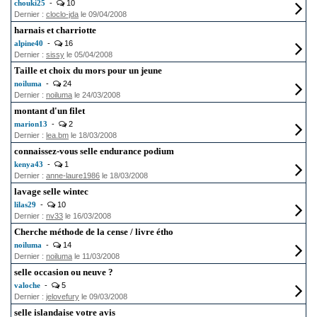
chouki25
-
10
Dernier :
cloclo-jda
le 09/04/2008
harnais et charriotte
alpine40
-
16
Dernier :
sissy
le 05/04/2008
Taille et choix du mors pour un jeune
noiluma
-
24
Dernier :
noiluma
le 24/03/2008
montant d'un filet
marion13
-
2
Dernier :
lea.bm
le 18/03/2008
connaissez-vous selle endurance podium
kenya43
-
1
Dernier :
anne-laure1986
le 18/03/2008
lavage selle wintec
lilas29
-
10
Dernier :
nv33
le 16/03/2008
Cherche méthode de la cense / livre étho
noiluma
-
14
Dernier :
noiluma
le 11/03/2008
selle occasion ou neuve ?
valoche
-
5
Dernier :
jelovefury
le 09/03/2008
selle islandaise votre avis