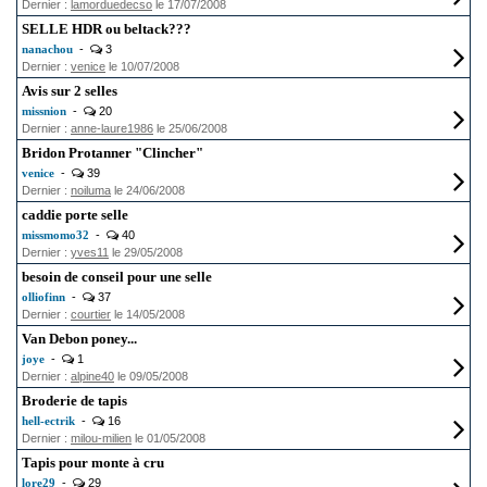
Dernier :
lamorduedecso
le 17/07/2008
SELLE HDR ou beltack???
nanachou
-
3
Dernier :
venice
le 10/07/2008
Avis sur 2 selles
missnion
-
20
Dernier :
anne-laure1986
le 25/06/2008
Bridon Protanner "Clincher"
venice
-
39
Dernier :
noiluma
le 24/06/2008
caddie porte selle
missmomo32
-
40
Dernier :
yves11
le 29/05/2008
besoin de conseil pour une selle
olliofinn
-
37
Dernier :
courtier
le 14/05/2008
Van Debon poney...
joye
-
1
Dernier :
alpine40
le 09/05/2008
Broderie de tapis
hell-ectrik
-
16
Dernier :
milou-milien
le 01/05/2008
Tapis pour monte à cru
lore29
-
29