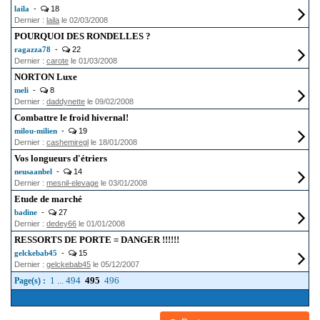
laila
-
18
Dernier :
laila
le 02/03/2008
POURQUOI DES RONDELLES ?
ragazza78
-
22
Dernier :
carote
le 01/03/2008
NORTON Luxe
meli
-
8
Dernier :
daddynette
le 09/02/2008
Combattre le froid hivernal!
milou-milien
-
19
Dernier :
cashemiregl
le 18/01/2008
Vos longueurs d'étriers
neusaanbel
-
14
Dernier :
mesnil-elevage
le 03/01/2008
Etude de marché
badine
-
27
Dernier :
dedey66
le 01/01/2008
RESSORTS DE PORTE = DANGER !!!!!!
gelckebab45
-
15
Dernier :
gelckebab45
le 05/12/2007
1
...
494
495
496
Page(s) :