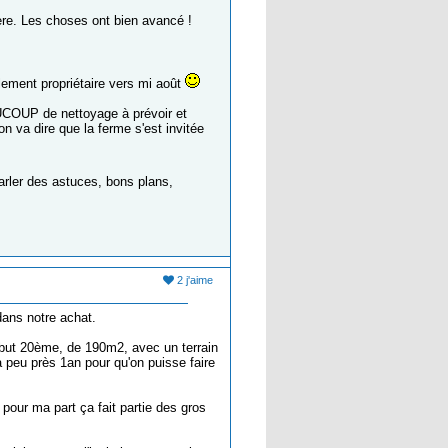
ière. Les choses ont bien avancé !
llement propriétaire vers mi août
AUCOUP de nettoyage à prévoir et
n va dire que la ferme s'est invitée
arler des astuces, bons plans,
2 j'aime
dans notre achat.
début 20ème, de 190m2, avec un terrain
 peu près 1an pour qu'on puisse faire
, pour ma part ça fait partie des gros