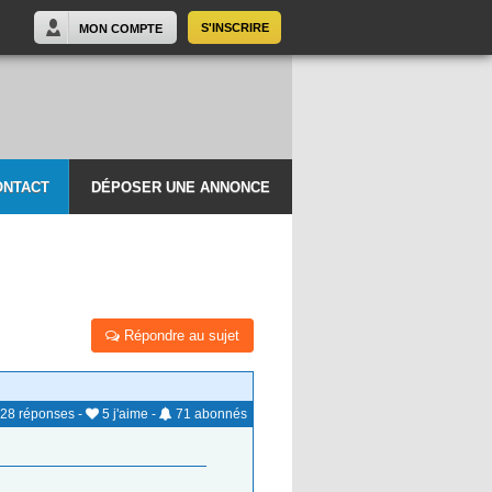
S'INSCRIRE
MON COMPTE
ONTACT
DÉPOSER UNE ANNONCE
Répondre au sujet
28
réponses
-
5
j'aime
-
71
abonnés