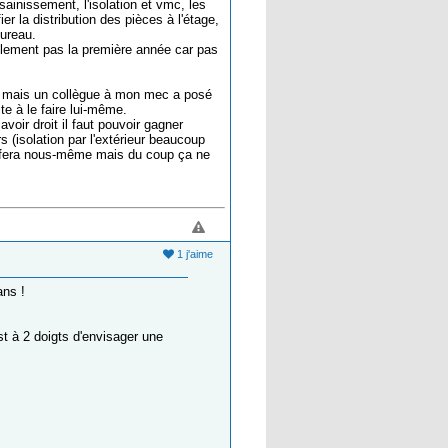
ssainissement, l'isolation et vmc, les
ier la distribution des pièces à l'étage,
bureau.
ablement pas la première année car pas
t, mais un collègue à mon mec a posé
te à le faire lui-même.
voir droit il faut pouvoir gagner
s (isolation par l'extérieur beaucoup
 la fera nous-même mais du coup ça ne
1 j'aime
ans !
st à 2 doigts d'envisager une