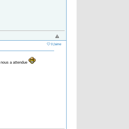
0 j'aime
le nous a attendue