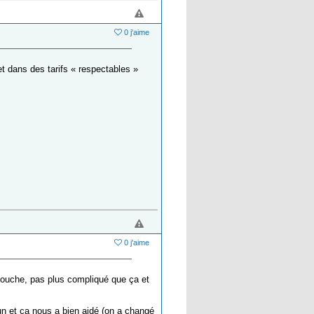
0 j'aime
t dans des tarifs « respectables »
0 j'aime
bouche, pas plus compliqué que ça et
un et ça nous a bien aidé (on a changé