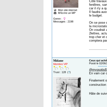
Côté travaux,
fenêtres, san
car il n'y a
Mon site internet
Il faudra au
M'écrire un MP
le budget.
Genre :
Messages : 2198
On se pose q
la microstati
On voudrait a
2lettres, act
trop cher et 
comptera pas
Midame
Ceux qui achèt
Posté le 02/06
Membre VIP
@myosotis8
Trust : 128 (
?
)
En vain car c
Finalement o
construction
Hâte de suivr