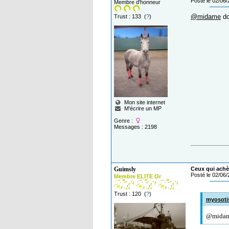
Posté le 02/06
Membre d'honneur
@midame
do
Trust : 133 (
?
)
Mon site internet
M'écrire un MP
Genre :
Messages : 2198
Guimsly
Ceux qui achèt
Posté le 02/06
Membre ELITE Or
Trust : 120 (
?
)
myosoti
@midame 