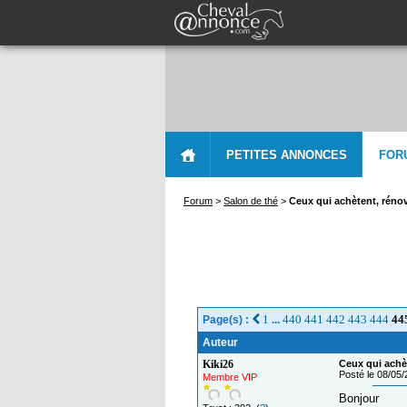
PETITES ANNONCES
FOR
Forum
>
Salon de thé
>
Ceux qui achètent, rénov
1
440
441
442
443
444
44
Page(s) :
...
Auteur
Kiki26
Ceux qui achèt
Posté le 08/05
Membre VIP
Bonjour