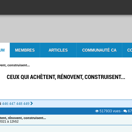
UM
MEMBRES
ARTICLES
COMMUNAUTÉ CA
C
ent, construisent...
CEUX QUI ACHÈTENT, RÉNOVENT, CONSTRUISENT...
5
446
447
448
449
517933
vues
-
67
ent, rénovent, construisent...
/2021 à 12h52