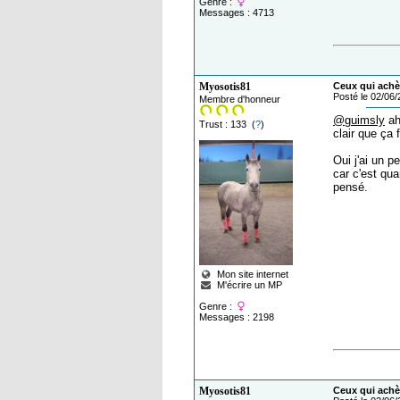
Genre :
Messages : 4713
Myosotis81
Ceux qui achèt
Posté le 02/06
Membre d'honneur
@guimsly
ah 
Trust : 133 (
?
)
clair que ça 
Oui j'ai un pe
car c'est qua
pensé.
Mon site internet
M'écrire un MP
Genre :
Messages : 2198
Myosotis81
Ceux qui achèt