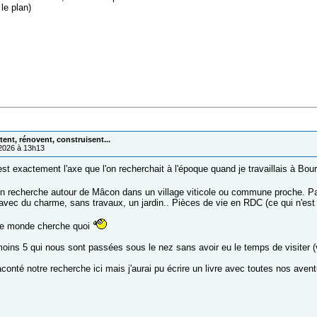
 le plan)
ent, rénovent, construisent...
/2026 à 13h13
est exactement l'axe que l'on recherchait à l'époque quand je travaillais à Bou
n recherche autour de Mâcon dans un village viticole ou commune proche. P
vec du charme, sans travaux, un jardin.. Pièces de vie en RDC (ce qui n'est 
le monde cherche quoi
oins 5 qui nous sont passées sous le nez sans avoir eu le temps de visiter 
aconté notre recherche ici mais j'aurai pu écrire un livre avec toutes nos av