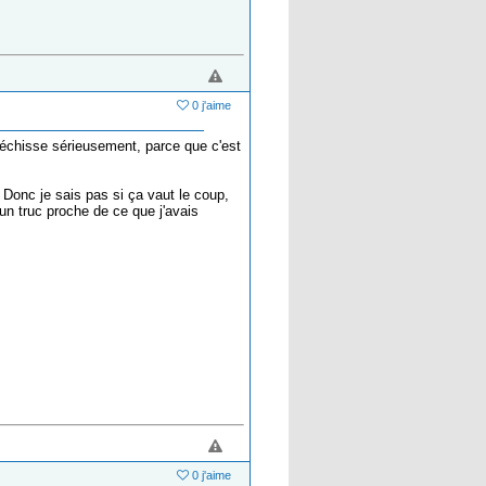
0 j'aime
éfléchisse sérieusement, parce que c'est
it. Donc je sais pas si ça vaut le coup,
 un truc proche de ce que j'avais
0 j'aime