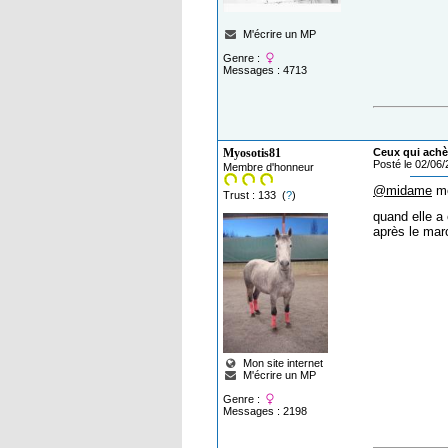
M'écrire un MP
Genre :
Messages : 4713
Myosotis81
Ceux qui achèt
Posté le 02/06
Membre d'honneur
@midame
me
Trust : 133 (
?
)
quand elle a 
après le mar
Mon site internet
M'écrire un MP
Genre :
Messages : 2198