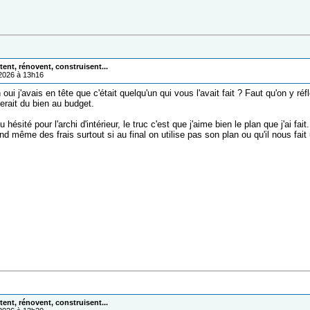
ent, rénovent, construisent...
/2026 à 13h16
oui j'avais en tête que c'était quelqu'un qui vous l'avait fait ? Faut qu'on y r
ferait du bien au budget.
u hésité pour l'archi d'intérieur, le truc c'est que j'aime bien le plan que j'ai fa
nd même des frais surtout si au final on utilise pas son plan ou qu'il nous fait
ent, rénovent, construisent...