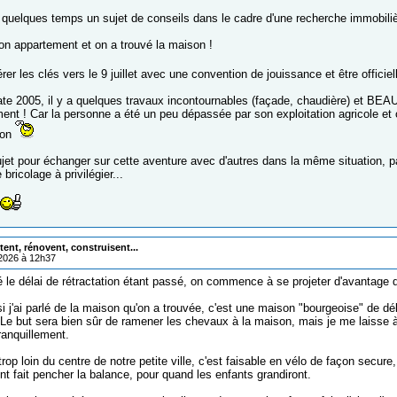
y a quelques temps un sujet de conseils dans le cadre d'une recherche immobil
on appartement et on a trouvé la maison !
er les clés vers le 9 juillet avec une convention de jouissance et être officie
te 2005, il y a quelques travaux incontournables (façade, chaudière) et BE
ent ! Car la personne a été un peu dépassée par son exploitation agricole et o
son
ujet pour échanger sur cette aventure avec d'autres dans la même situation, p
bricolage à privilégier...
ent, rénovent, construisent...
/2026 à 12h37
é le délai de rétractation étant passé, on commence à se projeter d'avantage 
si j'ai parlé de la maison qu'on a trouvée, c'est une maison "bourgeoise" de 
Le but sera bien sûr de ramener les chevaux à la maison, mais je me laisse à
ranquillement.
trop loin du centre de notre petite ville, c'est faisable en vélo de façon secure
ont fait pencher la balance, pour quand les enfants grandiront.