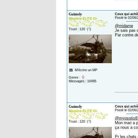
Guimsly
Ceux qui achèt
Posté le 02/06
Membre ELITE Or
@midame
Trust : 120 (
?
)
Je sais pas 
Par contre d
M'écrire un MP
Genre :
Messages : 10495
Guimsly
Ceux qui achèt
Posté le 02/06
Membre ELITE Or
@myosotis8
Trust : 120 (
?
)
Mon mari a p
ça nous a co
Pr les chgts