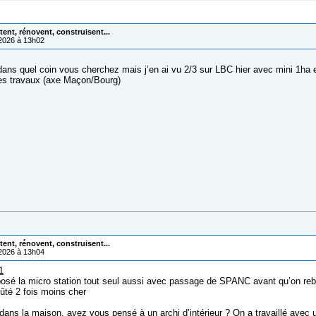
ent, rénovent, construisent...
/2026 à 13h02
dans quel coin vous cherchez mais j’en ai vu 2/3 sur LBC hier avec mini 1ha e
es travaux (axe Maçon/Bourg)
ent, rénovent, construisent...
/2026 à 13h04
1
osé la micro station tout seul aussi avec passage de SPANC avant qu’on re
ûté 2 fois moins cher
 dans la maison, avez vous pensé à un archi d’intérieur ? On a travaillé avec 