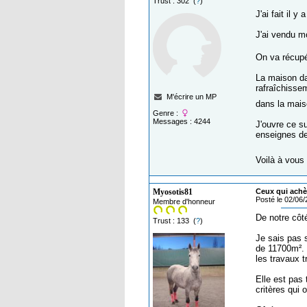
Trust : 302 (
?
)
J'ai fait il 
J'ai vendu m
On va récupér
La maison da
rafraîchissem
M'écrire un MP
dans la mai
Genre :
Messages : 4244
J'ouvre ce s
enseignes de 
Voilà à vous
Myosotis81
Ceux qui achèt
Posté le 02/06
Membre d'honneur
De notre côt
Trust : 133 (
?
)
Je sais pas 
de 11700m². 
les travaux t
Elle est pas 
critères qui 