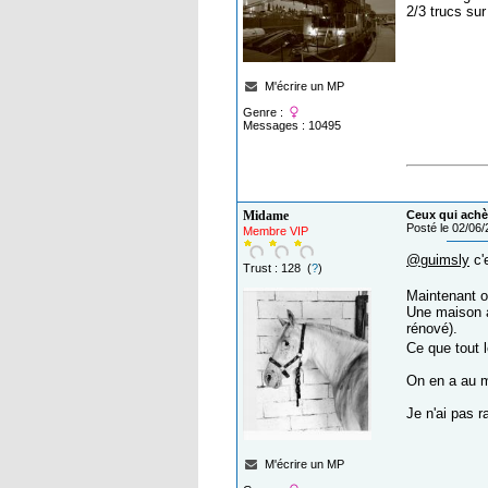
2/3 trucs sur
M'écrire un MP
Genre :
Messages : 10495
Midame
Ceux qui achèt
Posté le 02/06
Membre VIP
@guimsly
c'
Trust : 128 (
?
)
Maintenant o
Une maison a
rénové).
Ce que tout 
On en a au m
Je n'ai pas r
M'écrire un MP