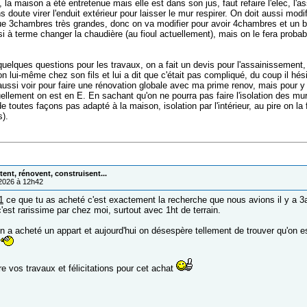
 la maison a été entretenue mais elle est dans son jus, faut refaire l'elec, l'a
s doute virer l'enduit extérieur pour laisser le mur respirer. On doit aussi modif
 que 3chambres très grandes, donc on va modifier pour avoir 4chambres et un 
ssi à terme changer la chaudière (au fioul actuellement), mais on le fera prob
uelques questions pour les travaux, on a fait un devis pour l'assainissemen
on lui-même chez son fils et lui a dit que c'était pas compliqué, du coup il hési
ussi voir pour faire une rénovation globale avec ma prime renov, mais pour y a
uellement on est en E. En sachant qu'on ne pourra pas faire l'isolation des mur
de toutes façons pas adapté à la maison, isolation par l'intérieur, au pire on
).
ent, rénovent, construisent...
/2026 à 12h42
1
ce que tu as acheté c'est exactement la recherche que nous avions il y a 3
'est rarissime par chez moi, surtout avec 1ht de terrain.
n a acheté un appart et aujourd'hui on désespère tellement de trouver qu'on e
e vos travaux et félicitations pour cet achat