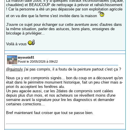
La maison date 2005, il y a quelques travaux incontournables (façade,
chaudière) et BEAUCOUP de nettoyage à prévoir et rafraîchissement
! Car la personne a été un peu dépassée par son exploitation agricole
et on va dire que la ferme s'est invitée dans la maison
J'ouvre ce sujet pour échanger sur cette aventure avec d'autres dans
la même situation, parler des astuces, bons plans, enseignes de
bricolage à privilégier...
Voilà à vous
myosotis81
Posté le 20/05/2026 à 09h22
@guimsly
j'ai pas compris, il a foutu de la peinture partout c'est ça ?
Nous ça y est compromis signés... bon du coup on a découvert qu'on
était dans le périmètre monument historique, fait un peu chier mais a-
priori ils acceptent les fenêtres alu.
Un peu agacée aussi, car les 2dates de compromis sont calées
depuis plus d'un mois, et nos acheteurs se réveillent moins d'une
semaine avant la signature pour lire les diagnostics et demander
certaines corrections...
Bref maintenant faut croiser que tout se passe bien.