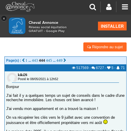
×
Cheval Annonce
Forum
>
Salon de thé
INSTALLER
Réseau social équitation
GRATUIT - Google Play
CEUX QUI ACHÈTENT, RÉNOVENT, CONSTRUISENT...
Répondre au sujet
1
443
444
445
449
Page(s) :
...
...
517569
-
6727
-
5
-
71
kiki26
Posté le 08/05/2021 à 12h52
Bonjour
J'ai fait il y a quelques temps un sujet de conseils dans le cadre d'une
recherche immobilière. Les choses ont bien avancé !
J'ai vendu mon appartement et on a trouvé la maison !
On va récupérer les clés vers le 9 juillet avec une convention de
jouissance et être officiellement propriétaire vers mi août