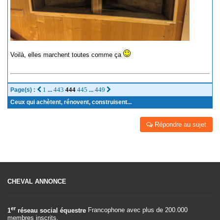
Voilà, elles marchent toutes comme ça
1
443
444
445
449
Page(s) :
...
...
Ceux qui achètent, rénovent, construisent...
Répondre au sujet
CHEVAL ANNONCE
er
1
réseau social équestre
Francophone avec plus de 200.000
membres inscrits.