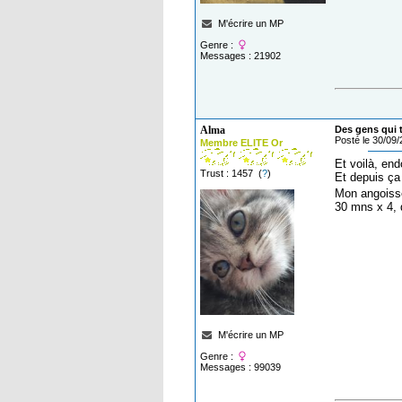
M'écrire un MP
Genre :
Messages : 21902
Alma
Des gens qui t
Posté le 30/09
Membre ELITE Or
Et voilà, end
Trust : 1457 (
?
)
Et depuis ça 
Mon angoisse 
30 mns x 4, 
M'écrire un MP
Genre :
Messages : 99039