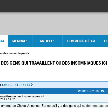
UM
MEMBRES
ARTICLES
COMMUNAUTÉ CA
C
 ou des insomniaques ici
DES GENS QUI TRAVAILLENT OU DES INSOMNIAQUES ICI
8
139
140
141
142
143
108810
vues
-
21
ravaillent ou des insomniaques ici
/2021 à 03h20
 ami(e)s de Cheval Annonce. Est ce qu'il y a des gens qui ne dorment pas cett