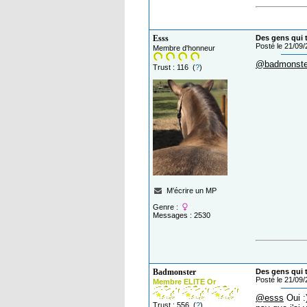
Esss
Des gens qui t
Posté le 21/09
Membre d'honneur
@badmonste
Trust : 116 (
?
)
M'écrire un MP
Genre :
Messages : 2530
Badmonster
Des gens qui t
Posté le 21/09
Membre ELITE Or
@esss
Oui :
Trust : 556 (
?
)