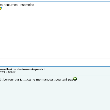
s nocturnes, insomnies....
ravaillent ou des insomniaques ici
/2024 à 03h57
it bonjour par ici....ça ne me manquait pourtant pas