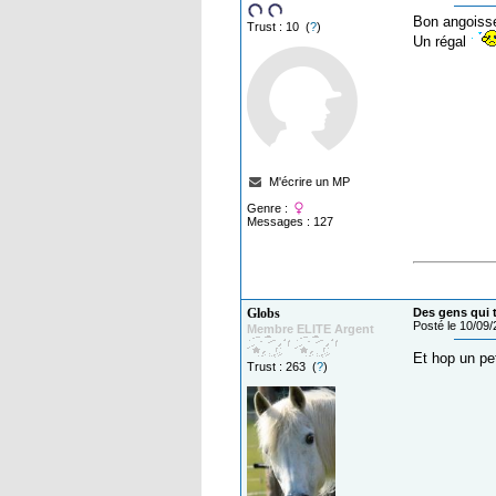
Bon angoisse
Trust : 10 (
?
)
Un régal
M'écrire un MP
Genre :
Messages : 127
Globs
Des gens qui t
Posté le 10/09
Membre ELITE Argent
Et hop un pet
Trust : 263 (
?
)