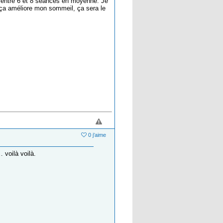
st entre 6 et 8 séances en moyenne. Je
 ça améliore mon sommeil, ça sera le
0 j'aime
 voilà voilà.