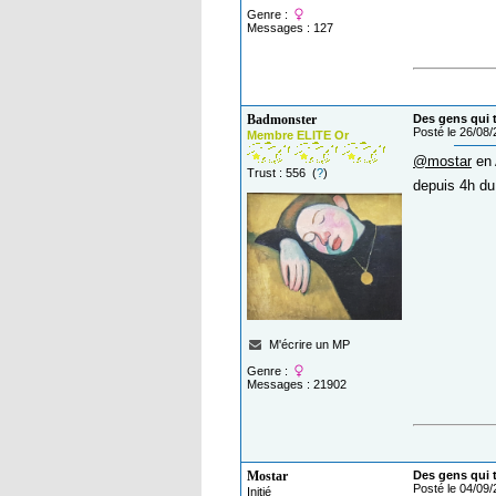
Genre :
Messages : 127
Badmonster
Des gens qui t
Posté le 26/08
Membre ELITE Or
@mostar
en A
Trust : 556 (
?
)
depuis 4h d
M'écrire un MP
Genre :
Messages : 21902
Mostar
Des gens qui t
Posté le 04/09
Initié