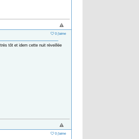
0 j'aime
très tôt et idem cette nuit réveillée
0 j'aime