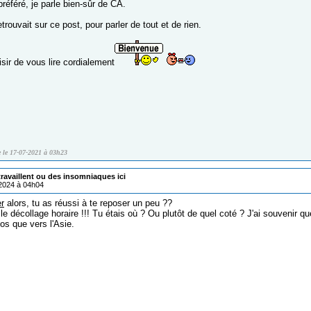
 préféré, je parle bien-sûr de CA.
etrouvait sur ce post, pour parler de tout et de rien.
isir de vous lire cordialement
le le 17-07-2021 à 03h23
ravaillent ou des insomniaques ici
/2024 à 04h04
r
alors, tu as réussi à te reposer un peu ??
e le décollage horaire !!! Tu étais où ? Ou plutôt de quel coté ? J'ai souvenir q
os que vers l'Asie.