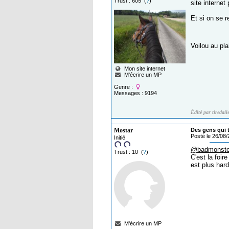
Trust : 605 (
?
)
site internet
Et si on se r
Voilou au pla
Mon site internet
M'écrire un MP
Genre :
Messages : 9194
Édité par tiredai
Mostar
Des gens qui t
Posté le 26/08
Initié
@badmonste
Trust : 10 (
?
)
C'est la foir
est plus hard
M'écrire un MP