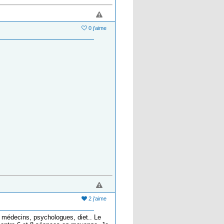
0 j'aime
2 j'aime
ec médecins, psychologues, diet.. Le