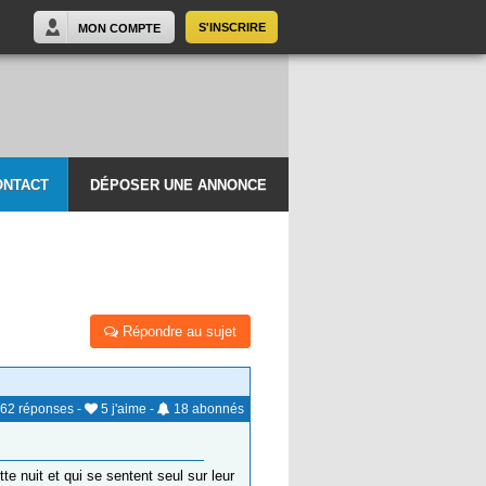
S'INSCRIRE
MON COMPTE
ONTACT
DÉPOSER UNE ANNONCE
Répondre au sujet
62
réponses
-
5
j'aime
-
18
abonnés
e nuit et qui se sentent seul sur leur