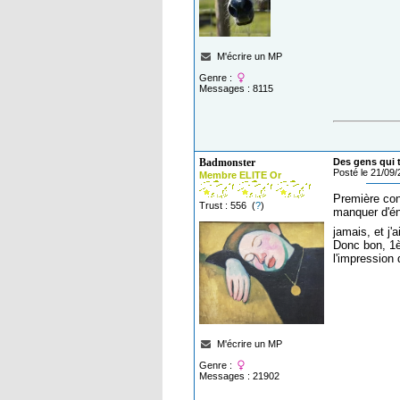
M'écrire un MP
Genre :
Messages : 8115
Badmonster
Des gens qui t
Posté le 21/09
Membre ELITE Or
Première con
Trust : 556 (
?
)
manquer d'én
jamais, et j'
Donc bon, 1è
l'impression 
M'écrire un MP
Genre :
Messages : 21902