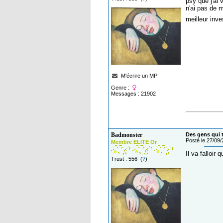
psy que j'ai
n'ai pas de 
meilleur inv
M'écrire un MP
Genre :
Messages : 21902
Badmonster
Des gens qui t
Posté le 27/09
Membre ELITE Or
Il va falloir
Trust : 556 (
?
)