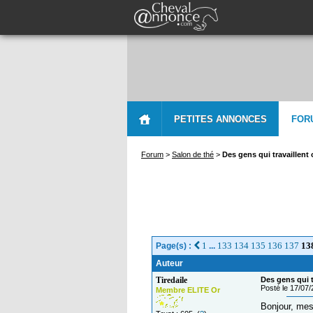
PETITES ANNONCES
FOR
Forum
>
Salon de thé
>
Des gens qui travaillent
1
133
134
135
136
137
13
Page(s) :
...
Auteur
Tiredaile
Des gens qui t
Posté le 17/07
Membre ELITE Or
Bonjour, mes