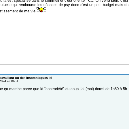
 vu là est spécialisé dans le sommeil et c'est orienté TCC. On verra bien, c'e
mutuelle qui rembourse les séances de psy donc c'est un petit budget mais si
estissement de ma vie
ravaillent ou des insomniaques ici
/2024 à 08h51
 que ça marche parce que là “contrariété” du coup j’ai (mal) dormi de 1h30 à 5h…