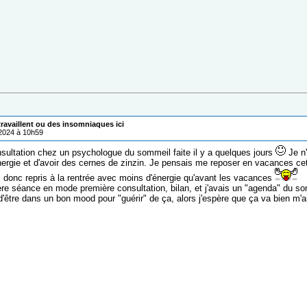
ravaillent ou des insomniaques ici
/2024 à 10h59
sultation chez un psychologue du sommeil faite il y a quelques jours
Je n'
ergie et d'avoir des cernes de zinzin. Je pensais me reposer en vacances cet é
ai donc repris à la rentrée avec moins d'énergie qu'avant les vacances
re séance en mode première consultation, bilan, et j'avais un "agenda" du s
d'être dans un bon mood pour "guérir" de ça, alors j'espère que ça va bien m'a