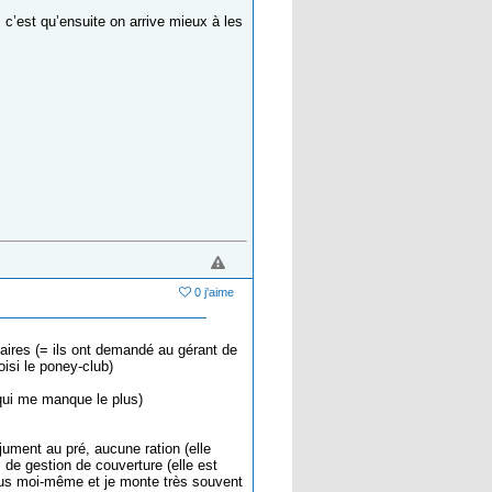
’est qu’ensuite on arrive mieux à les
0 j'aime
naires (= ils ont demandé au gérant de
oisi le poney-club)
 qui me manque le plus)
 jument au pré, aucune ration (elle
 de gestion de couverture (elle est
vous moi-même et je monte très souvent