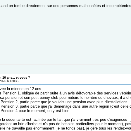
uand on tombe directement sur des personnes malhonnêtes et incompétentes c
 16 ans... et vous ?
/2026 à 13h36
vec la mienne en 12 ans :
s Pension 1, obligée de partir suite à un avis défovorable des services vétéri
 sa pension et son petit poney-club pour réduire le nombre de chevaux, il a ch
Pension 2, partie parce que je voulais une pension avec plus d'installations
 Pension 3, partie parce que j'ai déménagé dans une autre région (c'est celle
 Pension 4 pour le moment, on y est bien
la sédentarité est facilitée par le fait que j'ai vraiment très peu d'exigences :
gardant un brin d'herbe et n'a pas de besoins particuliers pour le moment), pas
 elle ne travaille pas énormément, je ne tonds pas), je gère tous les rendez-