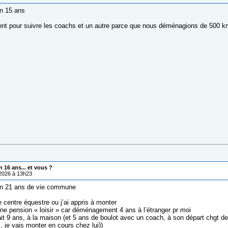
n 15 ans
t pour suivre les coachs et un autre parce que nous déménagions de 500 k
 16 ans... et vous ?
/2026 à 13h23
en 21 ans de vie commune
 centre équestre ou j’ai appris à monter
ne pension « loisir » car déménagement 4 ans à l’étranger pr moi
ait 9 ans, à la maison (et 5 ans de boulot avec un coach, à son départ chgt de
is, je vais monter en cours chez lui))