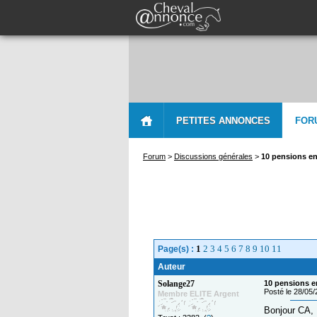
PETITES ANNONCES
FOR
Forum
>
Discussions générales
>
10 pensions en 
1
2
3
4
5
6
7
8
9
10
11
Page(s) :
Auteur
Solange27
10 pensions en
Posté le 28/05
Membre ELITE Argent
Bonjour CA,