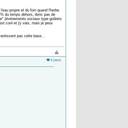
l'eau propre et du foin quand l'herbe
 95% du temps dehors, donc pas de
"vie" (événements sociaux type goûters
st cool et j'y vais, mais je peux
rantissent pas cette base...
6 j'aime