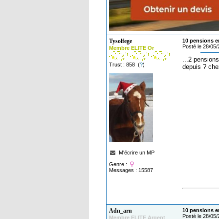
Tysolfege
10 pensions en
Posté le 28/05
Membre ELITE Or
...2 pension
Trust : 858 (
?
)
depuis ? che
M'écrire un MP
Genre :
Messages : 15587
Adn_arn
10 pensions en
Posté le 28/05
Membre ELITE Argent