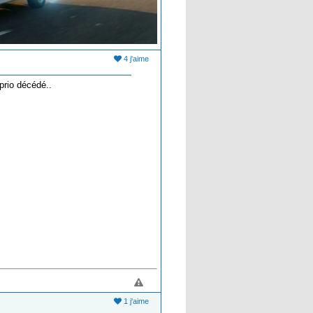
4 j'aime
prio décédé..
1 j'aime