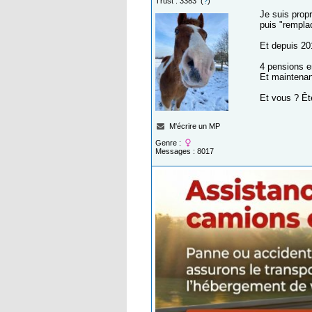
Trust : 3383 (
?
)
Je suis prop
puis "remplac
Et depuis 201
4 pensions e
Et maintena
Et vous ? Ête
M'écrire un MP
Genre :
Messages : 8017