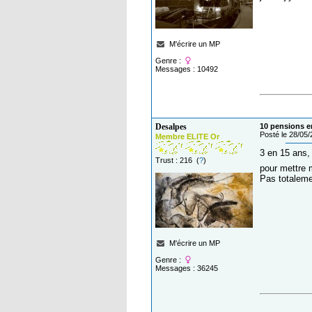
M'écrire un MP
Genre :
Messages : 10492
Desalpes
10 pensions en
Posté le 28/05
Membre ELITE Or
3 en 15 ans,
Trust : 216 (
?
)
pour mettre 
Pas totaleme
M'écrire un MP
Genre :
Messages : 36245