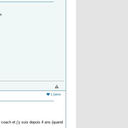
m
1 j'aime
 coach et j’y suis depuis 4 ans (quand