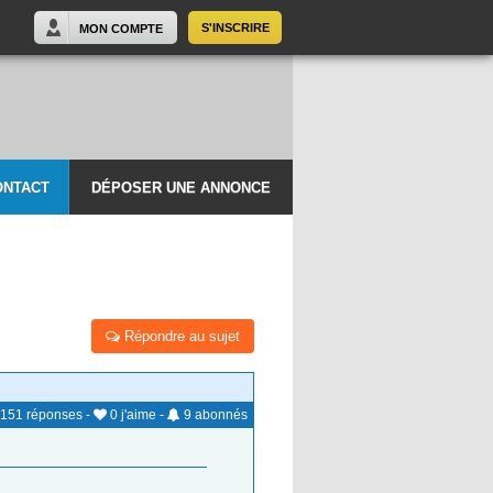
S'INSCRIRE
MON COMPTE
ONTACT
DÉPOSER UNE ANNONCE
Répondre au sujet
151
réponses
-
0
j'aime
-
9
abonnés