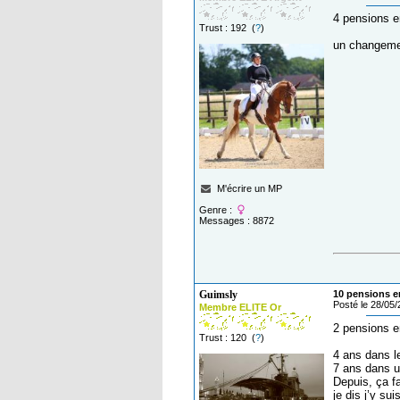
4 pensions e
Trust : 192 (
?
)
un changemen
M'écrire un MP
Genre :
Messages : 8872
Guimsly
10 pensions en
Posté le 28/05
Membre ELITE Or
2 pensions 
Trust : 120 (
?
)
4 ans dans le
7 ans dans u
Depuis, ça f
je dis j’y su