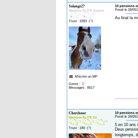
Solange27
10 pensions en
Posté le 28/05
Membre ELITE Argent
Au final la 
Trust : 3383 (
?
)
M'écrire un MP
Genre :
Messages : 8017
Cherchour
10 pensions en
Posté le 28/05
Membre ELITE Or
5 en 10 ans 
Trust : 180 (
?
)
Deux pensions
longtemps, d