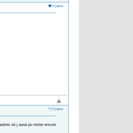
4 j'aime
0 j'aime
utres où j aurai pu rester encore