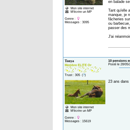
en balade se
Mon site internet
Tant qu'elle 
M'écrire un MP
manque, je n
Genre :
fâcheries sur
Messages : 3095
ou barbecue, 
passer des 
J'ai néanmoi
Tonya
10 pensions en
Posté le 28/05
Membre ELITE Or
Trust : 305 (
?
)
23 ans dan
Mon site internet
M'écrire un MP
Genre :
Messages : 15619