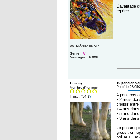
L’avantage q
repérer
M'écrire un MP
Genre :
Messages : 10908
Utamay
10 pensions en
Posté le 28/05
Membre d'honneur
4 pensions a
Trust : 434 (
?
)
• 2 mois dan
choisir entre
• 4 ans dans 
• 5 ans dans
• 3 ans dans
Je pense que 
grossit en re
poilue ++ et