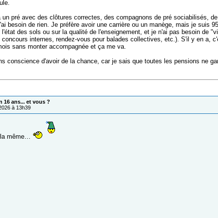
ule.
a un pré avec des clôtures correctes, des compagnons de pré sociabilisés, de 
'ai besoin de rien. Je préfère avoir une carrière ou un manège, mais je suis
 l'état des sols ou sur la qualité de l'enseignement, et je n'ai pas besoin de 
concours internes, rendez-vous pour balades collectives, etc.). S'il y en a, c'e
mois sans monter accompagnée et ça me va.
ns conscience d'avoir de la chance, car je sais que toutes les pensions ne ga
 16 ans... et vous ?
/2026 à 13h39
s la même…