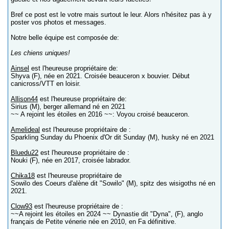
Bref ce post est le votre mais surtout le leur. Alors n'hésitez pas à y
poster vos photos et messages.
Notre belle équipe est composée de:
Les chiens uniques!
Ainsel
est l'heureuse propriétaire de:
Shyva (F), née en 2021. Croisée beauceron x bouvier. Début
canicross/VTT en loisir.
Allison44
est l'heureuse propriétaire de:
Sirius (M), berger allemand né en 2021
~~ A rejoint les étoiles en 2016 ~~: Voyou croisé beauceron.
Amelideal
est l'heureuse propriétaire de :
Sparkling Sunday du Phoenix d'Or dit Sunday (M), husky né en 2021
Bluedu22
est l'heureuse propriétaire de :
Nouki (F), née en 2017, croisée labrador.
Chika18
est l'heureuse propriétaire de
Sowilo des Coeurs d'alène dit "Sowilo" (M), spitz des wisigoths né en
2021.
Clow93
est l'heureuse propriétaire de :
~~A rejoint les étoiles en 2024 ~~ Dynastie dit "Dyna", (F), anglo
français de Petite vénerie née en 2010, en Fa définitive.