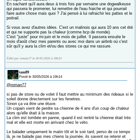
En sachant qu'il aura deux à trois fois par semaine une dogwalkeuse
qui passera le promener, lui remettre de l'eau fraiche et qui pourrait
faire autre chose mais quoi ? J'ai pensé à lui rafraichir les pattes et le
poitrail.
Si vous avez d'autres idées. C'est un malinois qui aura 10 ans cet été
et qui ne supporte pas la chaleur (comme bcp de monde).
C'est "juste" pour mi-juin et le mois de juillet. Il passera ensuite le
mois d'août chez mes parents ou avec moi dans un airbnb où c'est
sûr qu'il y aura la clim et/ou des stores ce qui me rassure.
Édité par roman77 le 30-05-2026 à 18h33
tam89
Posté le 30/05/2026 à 19h14
@roman77
si pas de store ou de volet il faut mettre au minimum des rideaux si le
soleil donne directement sur les fenetres.
Sinon ça va être une étuve.
Un copain vient de perdre sa chienne de 4 ans d'un coup de chaleur
alors qu'elle était à la maison.
La clim est tombée en panne, quand il est rentré la chienne était très
mal et elle est morte en arrivant chez le véto.
Le balader uniquement le matin tôt et le soir tard, perso de ce temps
là, je ne balade pas mes chiens la journée, ils savent se retenir et