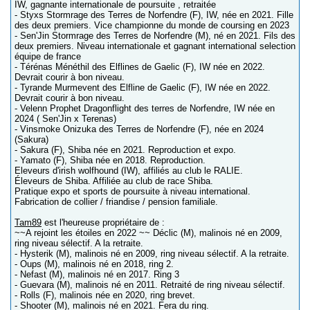
IW, gagnante internationale de poursuite , retraitée
- Styxs Stormrage des Terres de Norfendre (F), IW, née en 2021. Fille
des deux premiers. Vice championne du monde de coursing en 2023
- Sen'Jin Stormrage des Terres de Norfendre (M), né en 2021. Fils des
deux premiers. Niveau internationale et gagnant international selection
équipe de france
- Térénas Ménéthil des Elflines de Gaelic (F), IW née en 2022.
Devrait courir à bon niveau.
- Tyrande Murmevent des Elfline de Gaelic (F), IW née en 2022.
Devrait courir à bon niveau.
- Velenn Prophet Dragonflight des terres de Norfendre, IW née en
2024 ( Sen'Jin x Terenas)
- Vinsmoke Onizuka des Terres de Norfendre (F), née en 2024
(Sakura)
- Sakura (F), Shiba née en 2021. Reproduction et expo.
- Yamato (F), Shiba née en 2018. Reproduction.
Eleveurs d'irish wolfhound (IW), affiliés au club le RALIE.
Éleveurs de Shiba. Affiliée au club de race Shiba.
Pratique expo et sports de poursuite à niveau international.
Fabrication de collier / friandise / pension familiale.
Tam89
est l'heureuse propriétaire de :
~~A rejoint les étoiles en 2022 ~~ Déclic (M), malinois né en 2009,
ring niveau sélectif. A la retraite.
- Hysterik (M), malinois né en 2009, ring niveau sélectif. A la retraite.
- Oups (M), malinois né en 2018, ring 2.
- Nefast (M), malinois né en 2017. Ring 3
- Guevara (M), malinois né en 2011. Retraité de ring niveau sélectif.
- Rolls (F), malinois née en 2020, ring brevet.
- Shooter (M), malinois né en 2021. Fera du ring.