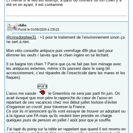
Et même si le lieu est exempt, à partir du moment où ton chien y a
été en en ayant, il est contaminé.
shiho
Posté le 01/06/2026 à 23h15
@crinsdorphee31
: +1 pour le traitement de l’environnement sinon ça
ne sert à rien.
Mon véto conseille antipuce puis vermifuge 48h plus tard pour
éliminer les oeufs / larves que le chien ingère en se léchant.
Il se baigne ton chien ? Parce que ça ne fait pas bon ménage avec
les antipuces externes, même s’ils passent dans le sang (et
accessoirement, c’est répandre de l’insecticide dans les mares et les
flaques).
L’asso me saoule
le Greemlins ne sera pas parti fin juin. On
avait évoqué que mon père le rapproche du cœur de l’asso en
repartant de ses vacances chez moi début juillet histoire d’éviter
d’organiser un covoit’ pour traverser la France.
Ce soir ils m’annoncent qu’ils vont essayer de trouver un adoptant ou
à la rigueur une FA mais qu’ils veulent bien prendre en charge
quelques jours de pension en juillet / août pour que je souffle.
J’ai tapé du poing sur la table en rappelant que quand il est revenu en