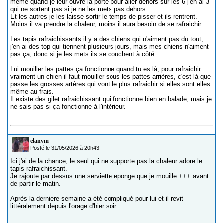
même quand je leur ouvre la porte pour aller dehors sur les 6 j'en ai 3
qui ne sortent pas si je ne les mets pas dehors.
Et les autres je les laisse sortir le temps de pisser et ils rentrent.
Moins il va prendre la chaleur, moins il aura besoin de se rafraichir.
Les tapis rafraichissants il y a des chiens qui n'aiment pas du tout,
j'en ai des top qui tiennent plusieurs jours, mais mes chiens n'aiment
pas ça, donc si je les mets ils se couchent à côté ...
Lui mouiller les pattes ça fonctionne quand tu es là, pour rafraichir
vraiment un chien il faut mouiller sous les pattes arrières, c'est là que
passe les grosses artères qui vont le plus rafraichir si elles sont elles
même au frais.
Il existe des gilet rafraichissant qui fonctionne bien en balade, mais je
ne sais pas si ça fonctionne à l'intérieur.
elanym
Posté le 31/05/2026 à 20h43
Ici j'ai de la chance, le seul qui ne supporte pas la chaleur adore le
tapis rafraichissant.
Je rajoute par dessus une serviette eponge que je mouille +++ avant
de partir le matin.
Après la derniere semaine a été compliqué pour lui et il revit
littéralement depuis l'orage d'hier soir....