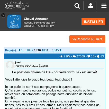
×
Cheval Annonce
Forum
>
Salon de thé
INSTALLER
Réseau social équitation
GRATUIT - Google Play
POST DES CHIENS DE CA
Répondre au sujet
1
1829
1830
1831
1845
Page(s) :
...
...
2.0M
-
27669
-
16
-
83
joual
Posté le 01/04/2012 à 19h56
Le post des chiens de CA - nouvelle formule - est arrivé!
Vous l'attendiez le voici, tout beau, tout chaud !
Ici on parle de son / ses compagnons à quatre pattes.
Qu'ils soient petits ou grands, poilus ou tout nu, courts ou longs,
athlétiques ou patapoufs, on partage notre quotidien de bipède
comblé.
On y exprime nos joies de tous les jours, nos petites et grandes
fiertés, nos fous rires et nos larmes. Mais également nos coups de
gueule et nos agacement devant leurs facéties!