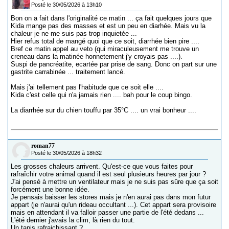
Posté le 30/05/2026 à 13h10
Bon on a fait dans l'originalité ce matin ... ça fait quelques jours que
Kida mange pas des masses et est un peu en diarhée. Mais vu la
chaleur je ne me suis pas trop inquietée ...
Hier refus total de mangé quoi que ce soit, diarrhée bien pire ....
Bref ce matin appel au veto (qui miraculeusement me trouve un
creneau dans la matinée honnetement j'y croyais pas ....).
Suspi de pancréatite, ecartée par prise de sang. Donc on part sur une
gastrite carrabinée ... traitement lancé.
Mais j'ai tellement pas l'habitude que ce soit elle ....
Kida c'est celle qui n'a jamais rien .... bah pour le coup bingo.
La diarrhée sur du chien touffu par 35°C .... un vrai bonheur ....
roman77
Posté le 30/05/2026 à 18h32
Les grosses chaleurs arrivent. Qu'est-ce que vous faites pour
rafraîchir votre animal quand il est seul plusieurs heures par jour ?
J'ai pensé à mettre un ventilateur mais je ne suis pas sûre que ça soit
forcément une bonne idée.
Je pensais baisser les stores mais je n'en aurai pas dans mon futur
appart (je n'aurai qu'un rideau occultant ...). Cet appart sera provisoire
mais en attendant il va falloir passer une partie de l'été dedans ...
L'été dernier j'avais la clim, là rien du tout.
Un tapis rafraichissant ?