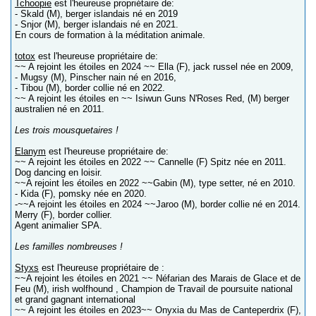
Tchoopie
est l'heureuse propriétaire de:
- Skald (M), berger islandais né en 2019
- Snjor (M), berger islandais né en 2021.
En cours de formation à la méditation animale.
totox
est l'heureuse propriétaire de:
~~ A rejoint les étoiles en 2024 ~~ Ella (F), jack russel née en 2009,
- Mugsy (M), Pinscher nain né en 2016,
- Tibou (M), border collie né en 2022.
~~ A rejoint les étoiles en ~~ Isiwun Guns N'Roses Red, (M) berger
australien né en 2011.
Les trois mousquetaires !
Elanym
est l'heureuse propriétaire de:
~~ A rejoint les étoiles en 2022 ~~ Cannelle (F) Spitz née en 2011.
Dog dancing en loisir.
~~A rejoint les étoiles en 2022 ~~Gabin (M), type setter, né en 2010.
- Kida (F), pomsky née en 2020.
-~~A rejoint les étoiles en 2024 ~~Jaroo (M), border collie né en 2014.
Merry (F), border collier.
Agent animalier SPA.
Les familles nombreuses !
Styxs
est l'heureuse propriétaire de :
~~A rejoint les étoiles en 2021 ~~ Néfarian des Marais de Glace et de
Feu (M), irish wolfhound , Champion de Travail de poursuite national
et grand gagnant international
~~ A rejoint les étoiles en 2023~~ Onyxia du Mas de Canteperdrix (F),