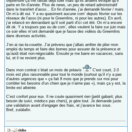
septembre ça me faisait déjà suer mais qu’ils avaient évoqué qu’il
parte en fin d’année. Plus de news, un peu de retard administratif
dans le transfert d’asso… En fin d’année, j’ai demandé février / mars.
On m’a dit oui. Y a eu quasiment aucune com’ depuis février sur les
réseaux de l’asso (ni pour le Greemlins, ni pour les autres). En avril,
j’ai relancé en demandant qu’il soit parti d’ici cet été. On m’a encore
dit ok. Y a toujours pas eu de com’, elles veulent la faire sur juin mais
ce soir elles m’ont demandé que je fasse des vidéos du Greemlins
dans diverses activités.
J’en ai ras-la-couette. J’ai prévenu que j’allais arrêter de plier mon
emploi du temps et faire des bornes pour assurer de la présence et
qu’août était non-négociable. Ensuite je me barre en vacances, sans
lui, et il ne revient plus.
Dans mon contrat c’était un mois de préavis
C’est court, 2-3
mois est plus raisonnable pour tout le monde (surtout qu’il n’y a pas
d’autres urgences que « ça fait 8 mois que je prends sur moi pour
combler les besoins d’un chien que je n’aime pas »), mais ça y est, la
limite est atteinte.
C’est confort pour eux. Il ne coute quasiment rien (petit gabarit, plus
besoin de suivi, médocs pas chers), je gère tout. Je demande juste
une validation avant d’engager des frais, et j’avance les sous.
Bref, zutàlafin.
shiho