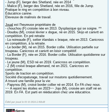
- Jump (F), berger des Shetland, née en 2014
- Malice (F), berger des Shetland, née en 2016, fille de Jump.
Pratique le ring en compétition à bon niveau.
Éducatrice canine.
Eleveuse de malinois de travail.
Joual
est l'heureuse propriétaire de
- chouchou (F) croisée née en 2013. Dysplasique qui se soigne. ^^
- Doudou (M), croisé lévrier x dogue, né en 2015. Skijo et canivtt en
compétition. En pré retraite
- La noireaude (F), setter irlandais x braque, née en 2013. Canicross
en compétition, à la retraite.
- Le border (M), né en 2015. Border collie. Utilisation partielle sur
troupeau. Canicross et canivtt en loisir compétitif.
- La Border (F), née en 2016. Border collie. Utilisation quotidienne sur
troupeau.
- Le jeune (M), ESD né en 2019. Canicross en compétition.
- Z (M) croisé braque allemand, né en 2021. Canicross en
compétition.
Sports de traction en compétition.
Société d'ecopaturage, travail sur moutons quotidiennement.
A trouvé une famille pour la vie:
- Papynou (M), croisé border collier né en 2014. En FA chez nous.
~~ A rejoint les étoiles en 2023~~ Jojo (M), croisée am staff né en
2019. En FA. Est parti en rééducation chez une éducatrice.
Édité par joual le 01-11-2024 à 06h48
elanym