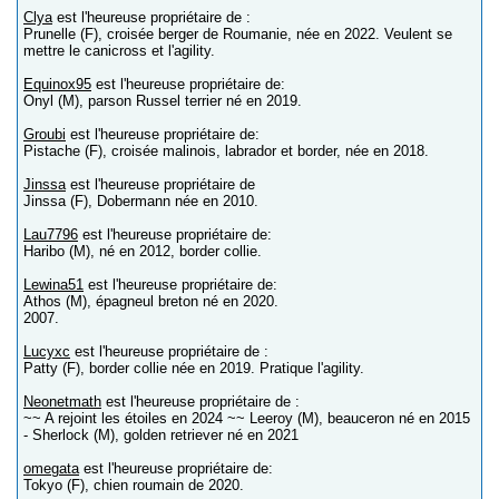
Clya
est l'heureuse propriétaire de :
Prunelle (F), croisée berger de Roumanie, née en 2022. Veulent se
mettre le canicross et l'agility.
Equinox95
est l'heureuse propriétaire de:
Onyl (M), parson Russel terrier né en 2019.
Groubi
est l'heureuse propriétaire de:
Pistache (F), croisée malinois, labrador et border, née en 2018.
Jinssa
est l'heureuse propriétaire de
Jinssa (F), Dobermann née en 2010.
Lau7796
est l'heureuse propriétaire de:
Haribo (M), né en 2012, border collie.
Lewina51
est l'heureuse propriétaire de:
Athos (M), épagneul breton né en 2020.
2007.
Lucyxc
est l'heureuse propriétaire de :
Patty (F), border collie née en 2019. Pratique l'agility.
Neonetmath
est l'heureuse propriétaire de :
~~ A rejoint les étoiles en 2024 ~~ Leeroy (M), beauceron né en 2015
- Sherlock (M), golden retriever né en 2021
omegata
est l'heureuse propriétaire de:
Tokyo (F), chien roumain de 2020.