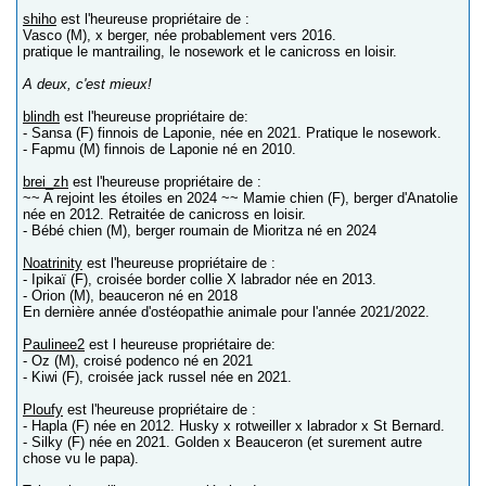
shiho
est l'heureuse propriétaire de :
Vasco (M), x berger, née probablement vers 2016.
pratique le mantrailing, le nosework et le canicross en loisir.
A deux, c'est mieux!
blindh
est l'heureuse propriétaire de:
- Sansa (F) finnois de Laponie, née en 2021. Pratique le nosework.
- Fapmu (M) finnois de Laponie né en 2010.
brei_zh
est l'heureuse propriétaire de :
~~ A rejoint les étoiles en 2024 ~~ Mamie chien (F), berger d'Anatolie
née en 2012. Retraitée de canicross en loisir.
- Bébé chien (M), berger roumain de Mioritza né en 2024
Noatrinity
est l'heureuse propriétaire de :
- Ipikaï (F), croisée border collie X labrador née en 2013.
- Orion (M), beauceron né en 2018
En dernière année d'ostéopathie animale pour l'année 2021/2022.
Paulinee2
est l heureuse propriétaire de:
- Oz (M), croisé podenco né en 2021
- Kiwi (F), croisée jack russel née en 2021.
Ploufy
est l'heureuse propriétaire de :
- Hapla (F) née en 2012. Husky x rotweiller x labrador x St Bernard.
- Silky (F) née en 2021. Golden x Beauceron (et surement autre
chose vu le papa).