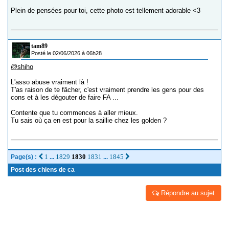
Plein de pensées pour toi, cette photo est tellement adorable <3
tam89
Posté le 02/06/2026 à 06h28
@shiho
L'asso abuse vraiment là !
T'as raison de te fâcher, c'est vraiment prendre les gens pour des
cons et à les dégouter de faire FA ...
Contente que tu commences à aller mieux.
Tu sais où ça en est pour la saillie chez les golden ?
1
1829
1830
1831
1845
Page(s) :
...
...
Post des chiens de ca
Répondre au sujet