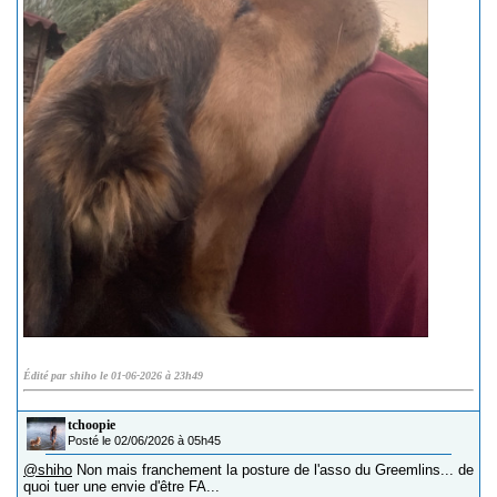
Édité par shiho le 01-06-2026 à 23h49
tchoopie
Posté le 02/06/2026 à 05h45
@shiho
Non mais franchement la posture de l'asso du Greemlins... de
quoi tuer une envie d'être FA...