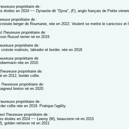
'heureuse propriétaire de :
es étoiles en 2024 ~~ Dynastie dit "Dyna", (F), anglo français de Petite véneri
ureuse propriétaire de :
 croisée berger de Roumanie, née en 2022. Veulent se mettre le canicross et l'a
t l'heureuse propriétaire de:
rson Russel terrier né en 2019.
heureuse propriétaire de:
 croisée malinois, labrador et border, née en 2018.
heureuse propriétaire de
Dobermann née en 2010.
l'heureuse propriétaire de:
é en 2012, border collie.
 l'heureuse propriétaire de:
pagneul breton né en 2020.
'heureuse propriétaire de :
rder collie née en 2019. Pratique l'agility.
est l'heureuse propriétaire de :
 les étoiles en 2024 ~~ Leeroy (M), beauceron né en 2015
), golden retriever né en 2021