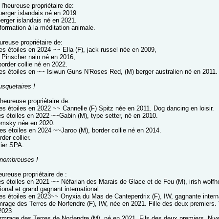
l'heureuse propriétaire de:
 berger islandais né en 2019
berger islandais né en 2021.
formation à la méditation animale.
ureuse propriétaire de:
les étoiles en 2024 ~~ Ella (F), jack russel née en 2009,
 Pinscher nain né en 2016,
border collie né en 2022.
 les étoiles en ~~ Isiwun Guns N'Roses Red, (M) berger australien né en 2011.
usquetaires !
'heureuse propriétaire de:
les étoiles en 2022 ~~ Cannelle (F) Spitz née en 2011. Dog dancing en loisir.
es étoiles en 2022 ~~Gabin (M), type setter, né en 2010.
pomsky née en 2020.
les étoiles en 2024 ~~Jaroo (M), border collie né en 2014.
der collier.
ier SPA.
 nombreuses !
eureuse propriétaire de :
les étoiles en 2021 ~~ Néfarian des Marais de Glace et de Feu (M), irish wolf
ional et grand gagnant international
les étoiles en 2023~~ Onyxia du Mas de Canteperdrix (F), IW, gagnante internat
mrage des Terres de Norfendre (F), IW, née en 2021. Fille des deux premier
2023
ormrage des Terres de Norfendre (M), né en 2021. Fils des deux premiers. Nive