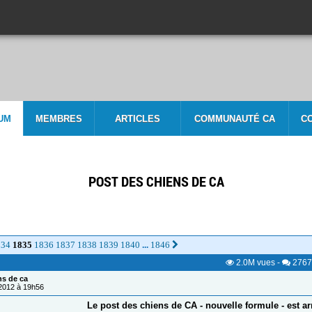
UM
MEMBRES
ARTICLES
COMMUNAUTÉ CA
C
POST DES CHIENS DE CA
834
1835
1836
1837
1838
1839
1840
1846
...
2.0M
vues
-
2767
ns de ca
/2012 à 19h56
Le post des chiens de CA - nouvelle formule - est ar