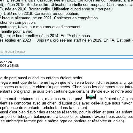
e (F), setter irlandais x braque, née en 2013. Canicross en compétition, à la re
M), né en 2015. Border collie. Utilisation partielle sur troupeau. Canicross et ca
F), née en 2016. Border collie. Utilisation quotidienne sur troupeau.
M), ESD né en 2019. Canicross en compétition.
sé braque allemand, né en 2021. Canicross en compétition.
ction en compétition.
opaturage, travail sur moutons quotidiennement.
famille pour la vie:
), croisé border collier né en 2014. En FA chez nous.
 les étoiles en 2023~~ Jojo (M), croisée am staff né en 2019. En FA. Est parti
e 01-11-2024 à 06h48
ns de ca
/2026 à 16h08
pe de parc aussi quand les enfants étaient petits.
r également que de la même façon que le chien a besoin d'un espace à lui qui s
'espaces auxquels le chien n'a pas accès. Chez nous les chambres sont inte
enfants ont grandi, je suis bien certaine que certains d'entre eux et notre ad
et interdit certaines nuits, mais pas vu pas pris!
ils étaient déjà bie
aient se comporter avec un chien, d'autant plus avec celle-là que nous n'avo
la présence de 5 enfants turbulents dans la maison).
 aussi c'est bien d'avoir des espaces réservés, pour le chien et pour les enfan
rampoline, tobogan, balançoire... à laquelle les chiens n'avaient pas accès po
asse ombragée fermée par le même type de barrière et réservée au chien)