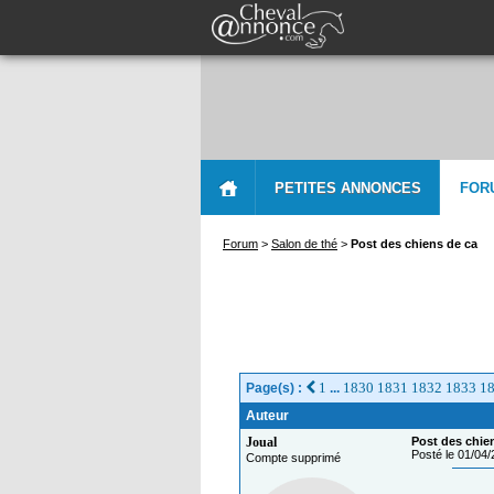
PETITES ANNONCES
FOR
Forum
>
Salon de thé
>
Post des chiens de ca
1
1830
1831
1832
1833
1
Page(s) :
...
Auteur
Joual
Post des chie
Posté le 01/04
Compte supprimé