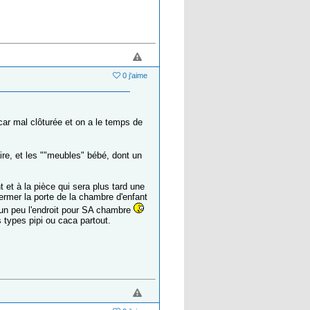
0 j'aime
car mal clôturée et on a le temps de
aire, et les ""meubles" bébé, dont un
 et à la pièce qui sera plus tard une
fermer la porte de la chambre d'enfant
d un peu l'endroit pour SA chambre
s types pipi ou caca partout.