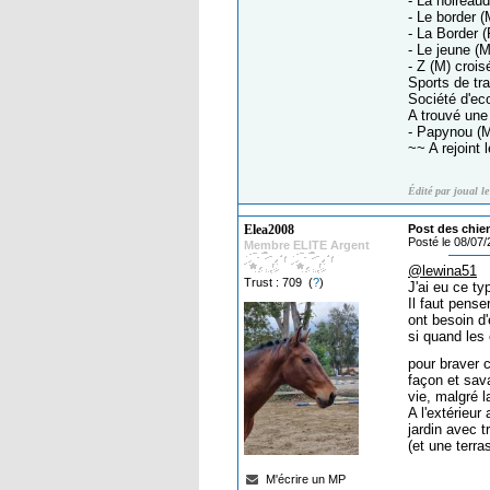
- La noireaud
- Le border (
- La Border (
- Le jeune (
- Z (M) croi
Sports de tra
Société d'ec
A trouvé une 
- Papynou (M
~~ A rejoint
Édité par joual l
Elea2008
Post des chie
Posté le 08/07
Membre ELITE Argent
@lewina51
Trust : 709 (
?
)
J'ai eu ce ty
Il faut pense
ont besoin d
si quand les 
pour braver c
façon et sav
vie, malgré 
A l'extérieur
jardin avec t
(et une terr
M'écrire un MP