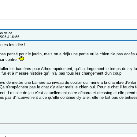
ns de ca
/2026 à 16h56
utes les idée !
pas pensé pour le jardin, mais on a déjà une partie où le chien n'a pas accès 
 par contre
aller les barrières pour Athos rapidement, qu'il ai largement le temps de s'y f
u fur et à mesure histoire qu'il n'ai pas tous les changement d'un coup.
vu de mettre une barrière au niveau du couloir qui mène à la chambre d'enfant
 Ça n'empêchera pas le chat d'y aller mais le chien oui. Pour le chat il faudra 
ent. La salle de jeu c'est actuellement notre débarra et dressing et elle pren
is pas d'inconvénient à ce qu'elle continue d'y aller, elle ne fait pas de bétise