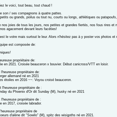
iez le voici, tout beau, tout chaud !
 de son / ses compagnons à quatre pattes.
 petits ou grands, poilus ou tout nu, courts ou longs, athlétiques ou patapoufs
 nos joies de tous les jours, nos petites et grandes fiertés, nos fous rires 
 nos agacement devant leurs facéties!
est le votre mais surtout le leur. Alors n'hésitez pas à y poster vos photos e
équipe est composée de:
niques!
heureuse propriétaire de:
ée en 2021. Croisée beauceron x bouvier. Début canicross/VTT en loisir.
 l'heureuse propriétaire de:
berger allemand né en 2021
 les étoiles en 2016 ~~: Voyou croisé beauceron.
 l'heureuse propriétaire de :
nday du Phoenix d'Or dit Sunday (M), husky né en 2021
 l'heureuse propriétaire de :
e en 2017, croisée labrador.
l'heureuse propriétaire de
oeurs d'alène dit "Sowilo" (M), spitz des wisigoths né en 2021.