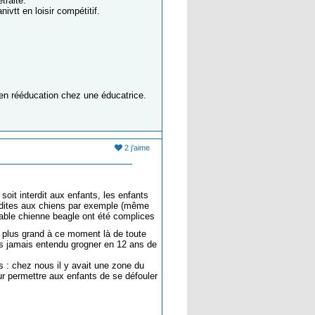
traite.
nivtt en loisir compétitif.
 en rééducation chez une éducatrice.
2 j'aime
oit interdit aux enfants, les enfants
rdites aux chiens par exemple (même
orable chienne beagle ont été complices
n plus grand à ce moment là de toute
ns jamais entendu grogner en 12 ans de
ts : chez nous il y avait une zone du
ur permettre aux enfants de se défouler