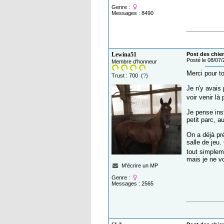
Genre :
Messages : 8490
Lewina51
Post des chie
Posté le 08/07
Membre d'honneur
Merci pour to
Trust : 700 (
?
)
Je n'y avais 
voir venir là
Je pense inst
petit parc, a
On a déjà pré
salle de jeu.
tout simplem
mais je ne vo
M'écrire un MP
Genre :
Messages : 2565