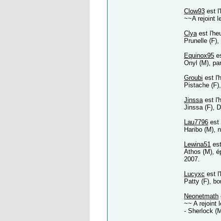
Clow93
est l
~~A rejoint l
Clya
est l'he
Prunelle (F),
Equinox95
es
Onyl (M), pa
Groubi
est l'
Pistache (F),
Jinssa
est l'
Jinssa (F), 
Lau7796
est 
Haribo (M), n
Lewina51
est
Athos (M), é
2007.
Lucyxc
est l
Patty (F), bo
Neonetmath
~~ A rejoint
- Sherlock (M