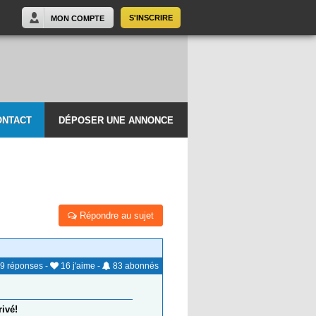
S'INSCRIRE
MON COMPTE
ONTACT
DÉPOSER UNE ANNONCE
Répondre au sujet
9
réponses
-
16
j'aime
-
83
abonnés
rivé!