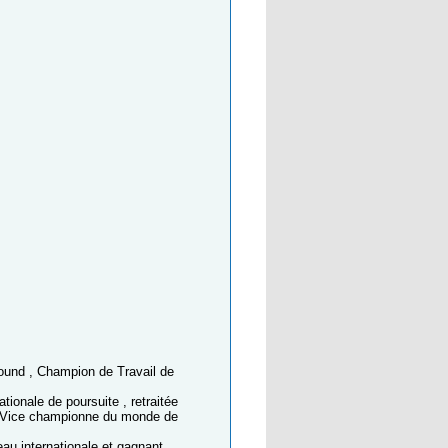
hound , Champion de Travail de
ionale de poursuite , retraitée
s. Vice championne du monde de
au internationale et gagnant