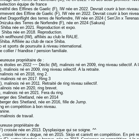
 selection équipe de france
éthil des Elflines de Gaelic (F), IW née en 2022. Devrait courir à bon niveau
rmevent des Elfline de Gaelic (F), IW née en 2022. Devrait courir à bon nivea
phet Dragonflight des terres de Norfendre, IW née en 2024 ( Sen'Jin x Terenas
nizuka des Terres de Norfendre (F), née en 2024 (Sakura)
, Shiba née en 2021. Reproduction et expo.
, Shiba née en 2018. Reproduction.
ish wolfhound (IW), affiliés au club le RALIE.
hiba. Affiliée au club de race Shiba.
 et sports de poursuite à niveau international.
 collier / friandise / pension familiale.
heureuse propriétaire de :
es étoiles en 2022 ~~ Déclic (M), malinois né en 2009, ring niveau sélectif. A la
), malinois né en 2009, ring niveau sélectif. A la retraite.
alinois né en 2018, ring 2.
, malinois né en 2017. Ring 3
, malinois né en 2011. Retraité de ring niveau sélectif.
malinois née en 2020, ring brevet.
, malinois né en 2021. Fera du ring.
berger des Shetland, née en 2014
 berger des Shetland, née en 2016, fille de Jump.
ing en compétition à bon niveau.
anine.
malinois de travail.
eureuse propriétaire de
F) croisée née en 2013. Dysplasique qui se soigne. ^^
 croisé lévrier x dogue, né en 2015. Skijo et canivtt en compétition. En pré re