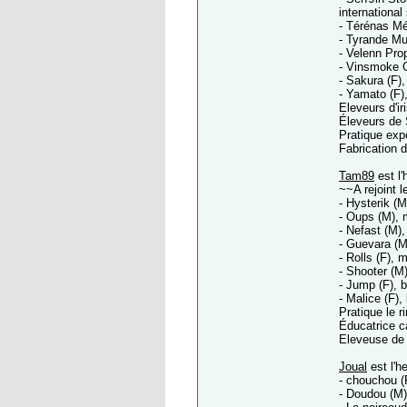
international
- Térénas Mén
- Tyrande Mu
- Velenn Pro
- Vinsmoke O
- Sakura (F)
- Yamato (F)
Eleveurs d'ir
Éleveurs de S
Pratique expo
Fabrication de
Tam89
est l'
~~A rejoint l
- Hysterik (M
- Oups (M), m
- Nefast (M)
- Guevara (M)
- Rolls (F), 
- Shooter (M)
- Jump (F), 
- Malice (F),
Pratique le r
Éducatrice c
Eleveuse de 
Joual
est l'h
- chouchou (
- Doudou (M),