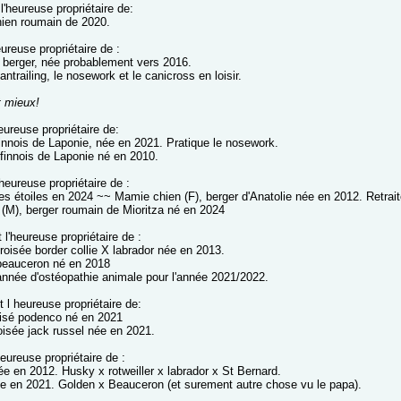
l'heureuse propriétaire de:
hien roumain de 2020.
eureuse propriétaire de :
 berger, née probablement vers 2016.
antrailing, le nosework et le canicross en loisir.
t mieux!
eureuse propriétaire de:
finnois de Laponie, née en 2021. Pratique le nosework.
finnois de Laponie né en 2010.
'heureuse propriétaire de :
les étoiles en 2024 ~~ Mamie chien (F), berger d'Anatolie née en 2012. Retrait
 (M), berger roumain de Mioritza né en 2024
 l'heureuse propriétaire de :
 croisée border collie X labrador née en 2013.
 beauceron né en 2018
année d'ostéopathie animale pour l'année 2021/2022.
 l heureuse propriétaire de:
oisé podenco né en 2021
roisée jack russel née en 2021.
heureuse propriétaire de :
ée en 2012. Husky x rotweiller x labrador x St Bernard.
née en 2021. Golden x Beauceron (et surement autre chose vu le papa).