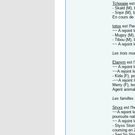
Tchoopie
est 
- Skald (M),
- Snjor (M), 
En cours de 
totox
est l'he
~~ A rejoint 
- Mugsy (M),
- Tibou (M), 
~~ A rejoint
Les trois mo
Elanym
est l
~~ A rejoint 
~~A rejoint l
- Kida (F), 
-~~A rejoint 
Merry (F), bor
Agent animal
Les familles
Styxs
est l'h
~~A rejoint 
poursuite nat
~~ A rejoint 
- Styxs Stor
coursing en 
- Sen'Jin St