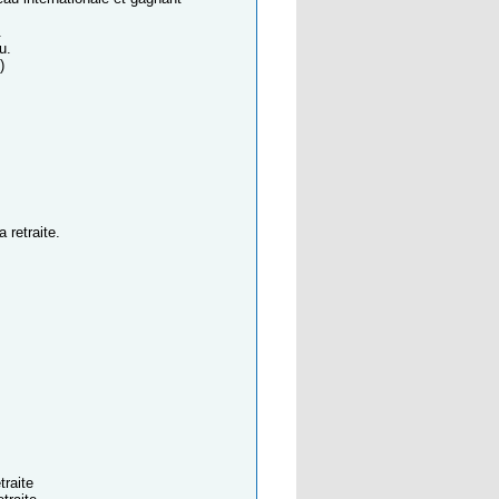
.
u.
)
 retraite.
traite