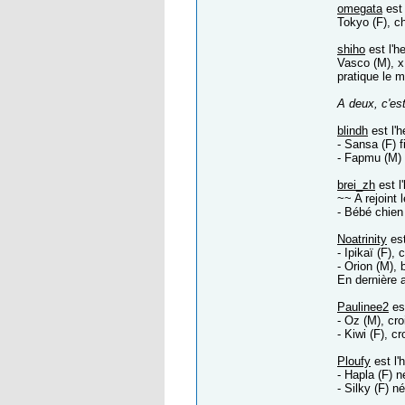
omegata
est 
Tokyo (F), c
shiho
est l'h
Vasco (M), x
pratique le m
A deux, c'es
blindh
est l'h
- Sansa (F) 
- Fapmu (M) 
brei_zh
est l
~~ A rejoint 
- Bébé chien
Noatrinity
est
- Ipikaï (F),
- Orion (M),
En dernière 
Paulinee2
est
- Oz (M), cr
- Kiwi (F), c
Ploufy
est l'
- Hapla (F) n
- Silky (F) 