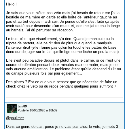
Hello !
Je sais que vous n'êtes pas véto mais j'ai besoin de retour car j'ai la
bestiole de ma mère en garde et elle boîte de l'antérieur gauche au
pas et au trot depuis mardi soir. Je pense qu'elle s'est faite ça après
avoir sauté pour descendre d'un muret et, comme j'ai retenu la longe
au harnais, j'ai dû perturber sa réception.
Le truc, c'est que visuellement, y'a rien. Quand je manipule ou la
tripote de partout, elle ne dit rien de plus que quand je manipule
l'antérieur droit (elle n'aime pas qu'on lui touche les pattes de base
donc dur de juger sur le fait qu'elle fige ou me lèche un peu la main).
Elle s'est peu baladée depuis et plutôt dans le calme, si ce n'est une
course de dératée pendant deux minutes max ce matin, mais je ne
vois aucune amélioration. Le problème étant qu'elle descend du lit ou
du canapé plusieurs fois par jour également...
Des pistes ? Est-ce que vous pensez que ça nécessite de faire un
check chez le véto ou du repos pendant quelques jours suffiront ?
tam89
Posté le 18/06/2026 à 18h32
@paulimer
Dans ce genre de cas, perso je ne vais pas chez le véto, je mets 3