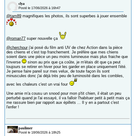
clya
Posté le 17/06/2026 à 16h47
@tam89
magnifiques les photos, ils sont superbes à jouer ensemble
@roman77
super nouvelle ça
@cherchour
j'ai posé du film anti UV de chez Action dans la pièce
des chiens et c'est top franchement. Je préfère que mes chiens
soient dans une pièce un peu moins lumineuse mais plus fraiche que
l'inverse
sinon au prix que ça coûte, je m'étais dit que ça peut
toujours se retirer en hiver pour les garder en place uniquement l'été.
Je pense faire pareil sur mes velux, de toute façon ils sont
minuscules donc j'ai déjà très peu de luminosité dans les combles,
avec les chaleurs c'est un vrai four
Une amie m'a cousu un snood pour mon p'tit chien, il était un peu
perturbé quand je l'ai essayé, il va falloir l'habituer petit à petit mais ça
me rassure bien par rapport aux épillets ... Il y en a partout c'est
l'enfer !
paulimer
Posté le 18/06/2026 à 18h25