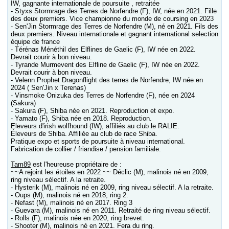
IW, gagnante internationale de poursuite , retraitée
- Styxs Stormrage des Terres de Norfendre (F), IW, née en 2021. Fille
des deux premiers. Vice championne du monde de coursing en 2023
- Sen'Jin Stormrage des Terres de Norfendre (M), né en 2021. Fils des
deux premiers. Niveau internationale et gagnant international selection
équipe de france
- Térénas Ménéthil des Elflines de Gaelic (F), IW née en 2022.
Devrait courir à bon niveau.
- Tyrande Murmevent des Elfline de Gaelic (F), IW née en 2022.
Devrait courir à bon niveau.
- Velenn Prophet Dragonflight des terres de Norfendre, IW née en
2024 ( Sen'Jin x Terenas)
- Vinsmoke Onizuka des Terres de Norfendre (F), née en 2024
(Sakura)
- Sakura (F), Shiba née en 2021. Reproduction et expo.
- Yamato (F), Shiba née en 2018. Reproduction.
Eleveurs d'irish wolfhound (IW), affiliés au club le RALIE.
Éleveurs de Shiba. Affiliée au club de race Shiba.
Pratique expo et sports de poursuite à niveau international.
Fabrication de collier / friandise / pension familiale.
Tam89
est l'heureuse propriétaire de :
~~A rejoint les étoiles en 2022 ~~ Déclic (M), malinois né en 2009,
ring niveau sélectif. A la retraite.
- Hysterik (M), malinois né en 2009, ring niveau sélectif. A la retraite.
- Oups (M), malinois né en 2018, ring 2.
- Nefast (M), malinois né en 2017. Ring 3
- Guevara (M), malinois né en 2011. Retraité de ring niveau sélectif.
- Rolls (F), malinois née en 2020, ring brevet.
- Shooter (M), malinois né en 2021. Fera du ring.