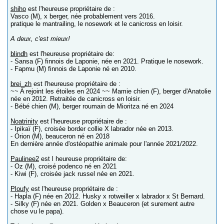
shiho
est l'heureuse propriétaire de :
Vasco (M), x berger, née probablement vers 2016.
pratique le mantrailing, le nosework et le canicross en loisir.
A deux, c'est mieux!
blindh
est l'heureuse propriétaire de:
- Sansa (F) finnois de Laponie, née en 2021. Pratique le nosework.
- Fapmu (M) finnois de Laponie né en 2010.
brei_zh
est l'heureuse propriétaire de :
~~ A rejoint les étoiles en 2024 ~~ Mamie chien (F), berger d'Anatolie
née en 2012. Retraitée de canicross en loisir.
- Bébé chien (M), berger roumain de Mioritza né en 2024
Noatrinity
est l'heureuse propriétaire de :
- Ipikaï (F), croisée border collie X labrador née en 2013.
- Orion (M), beauceron né en 2018
En dernière année d'ostéopathie animale pour l'année 2021/2022.
Paulinee2
est l heureuse propriétaire de:
- Oz (M), croisé podenco né en 2021
- Kiwi (F), croisée jack russel née en 2021.
Ploufy
est l'heureuse propriétaire de :
- Hapla (F) née en 2012. Husky x rotweiller x labrador x St Bernard.
- Silky (F) née en 2021. Golden x Beauceron (et surement autre
chose vu le papa).