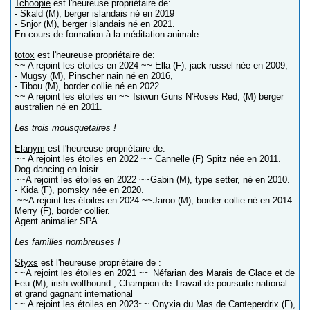
Tchoopie
est l'heureuse propriétaire de:
- Skald (M), berger islandais né en 2019
- Snjor (M), berger islandais né en 2021.
En cours de formation à la méditation animale.
totox
est l'heureuse propriétaire de:
~~ A rejoint les étoiles en 2024 ~~ Ella (F), jack russel née en 2009,
- Mugsy (M), Pinscher nain né en 2016,
- Tibou (M), border collie né en 2022.
~~ A rejoint les étoiles en ~~ Isiwun Guns N'Roses Red, (M) berger
australien né en 2011.
Les trois mousquetaires !
Elanym
est l'heureuse propriétaire de:
~~ A rejoint les étoiles en 2022 ~~ Cannelle (F) Spitz née en 2011.
Dog dancing en loisir.
~~A rejoint les étoiles en 2022 ~~Gabin (M), type setter, né en 2010.
- Kida (F), pomsky née en 2020.
-~~A rejoint les étoiles en 2024 ~~Jaroo (M), border collie né en 2014.
Merry (F), border collier.
Agent animalier SPA.
Les familles nombreuses !
Styxs
est l'heureuse propriétaire de :
~~A rejoint les étoiles en 2021 ~~ Néfarian des Marais de Glace et de
Feu (M), irish wolfhound , Champion de Travail de poursuite national
et grand gagnant international
~~ A rejoint les étoiles en 2023~~ Onyxia du Mas de Canteperdrix (F),