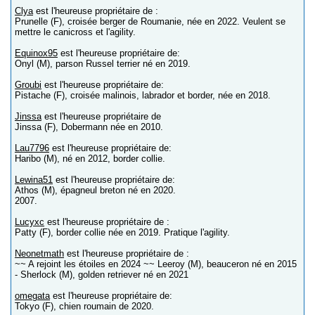
Clya
est l'heureuse propriétaire de :
Prunelle (F), croisée berger de Roumanie, née en 2022. Veulent se
mettre le canicross et l'agility.
Equinox95
est l'heureuse propriétaire de:
Onyl (M), parson Russel terrier né en 2019.
Groubi
est l'heureuse propriétaire de:
Pistache (F), croisée malinois, labrador et border, née en 2018.
Jinssa
est l'heureuse propriétaire de
Jinssa (F), Dobermann née en 2010.
Lau7796
est l'heureuse propriétaire de:
Haribo (M), né en 2012, border collie.
Lewina51
est l'heureuse propriétaire de:
Athos (M), épagneul breton né en 2020.
2007.
Lucyxc
est l'heureuse propriétaire de :
Patty (F), border collie née en 2019. Pratique l'agility.
Neonetmath
est l'heureuse propriétaire de :
~~ A rejoint les étoiles en 2024 ~~ Leeroy (M), beauceron né en 2015
- Sherlock (M), golden retriever né en 2021
omegata
est l'heureuse propriétaire de:
Tokyo (F), chien roumain de 2020.