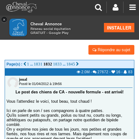
×
Cheval Annonce
Forum
>
Salon de thé
INSTALLER
Réseau social équitation
GRATUIT - Google Play
POST DES CHIENS DE CA
Répondre au sujet
1
1831
1832
1833
1845
Page(s) :
...
...
2.0M
-
27672
-
16
-
83
joual
Posté le 01/04/2012 à 19h56
Le post des chiens de CA - nouvelle formule - est arrivé!
Vous l'attendiez le voici, tout beau, tout chaud !
Ici on parle de son / ses compagnons à quatre pattes.
Qu'ils soient petits ou grands, poilus ou tout nu, courts ou longs,
athlétiques ou patapoufs, on partage notre quotidien de bipède
comblé.
On y exprime nos joies de tous les jours, nos petites et grandes
fiertés, nos fous rires et nos larmes. Mais également nos coups de
gueule et nos agacement devant leurs facéties!