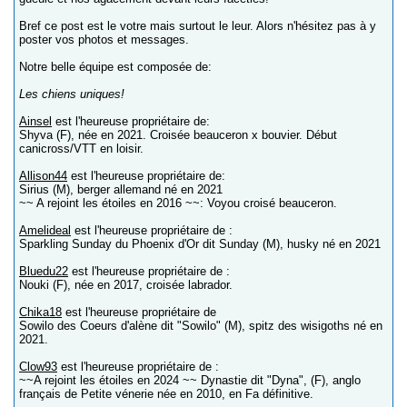
Bref ce post est le votre mais surtout le leur. Alors n'hésitez pas à y
poster vos photos et messages.
Notre belle équipe est composée de:
Les chiens uniques!
Ainsel
est l'heureuse propriétaire de:
Shyva (F), née en 2021. Croisée beauceron x bouvier. Début
canicross/VTT en loisir.
Allison44
est l'heureuse propriétaire de:
Sirius (M), berger allemand né en 2021
~~ A rejoint les étoiles en 2016 ~~: Voyou croisé beauceron.
Amelideal
est l'heureuse propriétaire de :
Sparkling Sunday du Phoenix d'Or dit Sunday (M), husky né en 2021
Bluedu22
est l'heureuse propriétaire de :
Nouki (F), née en 2017, croisée labrador.
Chika18
est l'heureuse propriétaire de
Sowilo des Coeurs d'alène dit "Sowilo" (M), spitz des wisigoths né en
2021.
Clow93
est l'heureuse propriétaire de :
~~A rejoint les étoiles en 2024 ~~ Dynastie dit "Dyna", (F), anglo
français de Petite vénerie née en 2010, en Fa définitive.