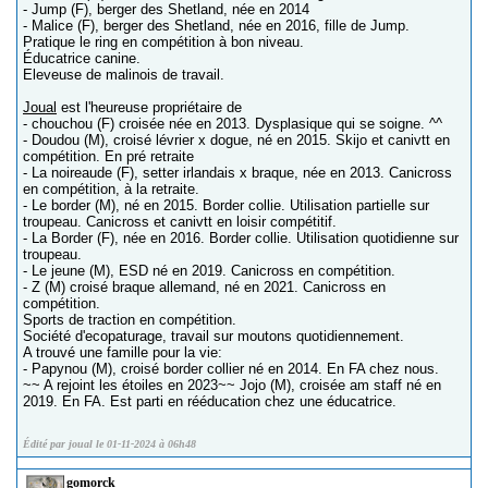
- Jump (F), berger des Shetland, née en 2014
- Malice (F), berger des Shetland, née en 2016, fille de Jump.
Pratique le ring en compétition à bon niveau.
Éducatrice canine.
Eleveuse de malinois de travail.
Joual
est l'heureuse propriétaire de
- chouchou (F) croisée née en 2013. Dysplasique qui se soigne. ^^
- Doudou (M), croisé lévrier x dogue, né en 2015. Skijo et canivtt en
compétition. En pré retraite
- La noireaude (F), setter irlandais x braque, née en 2013. Canicross
en compétition, à la retraite.
- Le border (M), né en 2015. Border collie. Utilisation partielle sur
troupeau. Canicross et canivtt en loisir compétitif.
- La Border (F), née en 2016. Border collie. Utilisation quotidienne sur
troupeau.
- Le jeune (M), ESD né en 2019. Canicross en compétition.
- Z (M) croisé braque allemand, né en 2021. Canicross en
compétition.
Sports de traction en compétition.
Société d'ecopaturage, travail sur moutons quotidiennement.
A trouvé une famille pour la vie:
- Papynou (M), croisé border collier né en 2014. En FA chez nous.
~~ A rejoint les étoiles en 2023~~ Jojo (M), croisée am staff né en
2019. En FA. Est parti en rééducation chez une éducatrice.
Édité par joual le 01-11-2024 à 06h48
gomorck