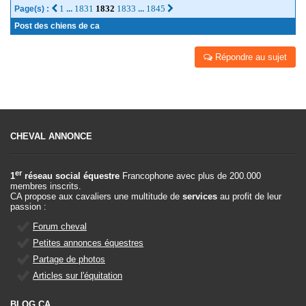
1
1831
1832
1833
1845
Page(s) :
...
...
Post des chiens de ca
Répondre au sujet
CHEVAL ANNONCE
er
1
réseau social équestre
Francophone avec plus de 200.000
membres inscrits.
CA propose aux cavaliers une multitude de
services
au profit de leur
passion :
Forum cheval
Petites annonces équestres
Partage de photos
Articles sur l'équitation
BLOG CA