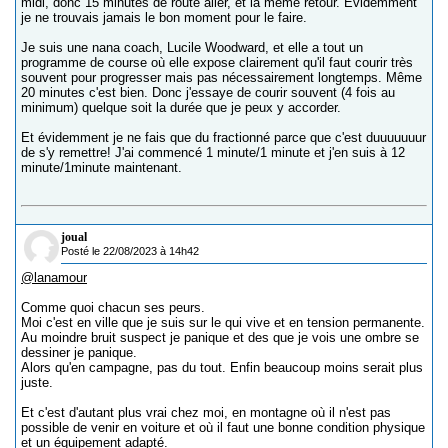
midi, donc 15 minutes de route aller, et la même retour. Evidemment
je ne trouvais jamais le bon moment pour le faire.
Je suis une nana coach, Lucile Woodward, et elle a tout un
programme de course où elle expose clairement qu'il faut courir très
souvent pour progresser mais pas nécessairement longtemps. Même
20 minutes c'est bien. Donc j'essaye de courir souvent (4 fois au
minimum) quelque soit la durée que je peux y accorder.
Et évidemment je ne fais que du fractionné parce que c'est duuuuuuur
de s'y remettre! J'ai commencé 1 minute/1 minute et j'en suis à 12
minute/1minute maintenant.
joual
Posté le 22/08/2023 à 14h42
@lanamour
Comme quoi chacun ses peurs.
Moi c'est en ville que je suis sur le qui vive et en tension permanente.
Au moindre bruit suspect je panique et des que je vois une ombre se
dessiner je panique.
Alors qu'en campagne, pas du tout. Enfin beaucoup moins serait plus
juste.
Et c'est d'autant plus vrai chez moi, en montagne où il n'est pas
possible de venir en voiture et où il faut une bonne condition physique
et un équipement adapté.