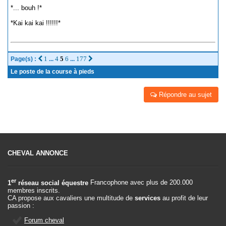
*... bouh !*
*Kai kai kai !!!!!!*
1
4
5
6
177
Page(s) :
...
...
Le poste de la course à pieds
Répondre au sujet
CHEVAL ANNONCE
er
1
réseau social équestre
Francophone avec plus de 200.000
membres inscrits.
CA propose aux cavaliers une multitude de
services
au profit de leur
passion :
Forum cheval