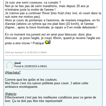
Je suis une semi coureuse, ca compte ?
Non je ne fais pas de semi marathons, mais depuis 20 ans je
m'entraine juste la moitie de l'annee !
Je n'arrive pas a continuer l'hiver (tres froid chez moi, et courir dans la
nuit noire me motive pas).
Alors je cours du printemps a l'automne, de maniere irreguliere, en fin
d'annee j'atteins un rythme qui me plait bien (10 km/h), et l'annee
d'apres , apres la treve hivernale, je repars a 0 en mode debutante !
En ce moment ma jument est en arret pour blessure, donc plus
d'excuse : je pose l'argile, je cours 45min, quand je reviens l'argile est
prete a etre rincee ! Pratique
Édité par bachata7 le 22-08-2023 à 09h09
joual
Posté le 22/08/2023 à 09h51
@bachata7
Comme quoi les goûts et les couleurs.
Moi l'hiver c'est ma saison préférée pour courir. J adore cette
ambiance enveloppante.
@alecto
Effectivement c'est pas les meilleures conditions pour ce genre de
test. Ça ne doit pas être très représentatif.