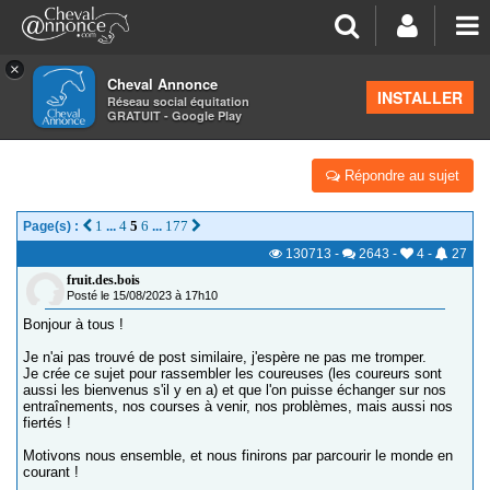
×
Cheval Annonce
Forum
>
Salon de thé
INSTALLER
Réseau social équitation
GRATUIT - Google Play
LE POSTE DE LA COURSE À PIEDS
Répondre au sujet
1
4
5
6
177
Page(s) :
...
...
130713
-
2643
-
4
-
27
fruit.des.bois
Posté le 15/08/2023 à 17h10
Bonjour à tous !
Je n'ai pas trouvé de post similaire, j'espère ne pas me tromper.
Je crée ce sujet pour rassembler les coureuses (les coureurs sont
aussi les bienvenus s'il y en a) et que l'on puisse échanger sur nos
entraînements, nos courses à venir, nos problèmes, mais aussi nos
fiertés !
Motivons nous ensemble, et nous finirons par parcourir le monde en
courant !