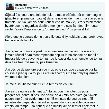
lanamour
Posté le 22/08/2023 à 14h28
@joual
J'ai couru une fois de nuit, le matin trèèèès tôt en campagne
(j'habite en pleine campagne) dans le noir évidemment mais avec une
frontale. Je n'ai jamais couru aussi vite de ma vie, j'étais totalement
hystérique, je regardais derrière moi, je me suis fait des film toute
seule, j'avais l'impression qu'on me suivait! Plus jamais! lol!
Alors que je courais de nuit en ville quand j'y habitais sans prob, avec
l'éclairage de la ville.
J'ai repris la course à pied il y a quelques semaines. Je n'avais
jamais réussi à vraiment reprendre depuis la naissance de ma fille.
Impossible de trouver le temps, de le caser dans un emploi du temps
déjà très très millimétré, pas l'énergie.
J'ai décidé de prendre soin de moi, et je sais que ça passe par la
course à pied qui a toujours été un sport qui me fait physiquement
vraiment du bien.
Je me suis libérée d'un truc: le temps de course.
J'avais tjs eu le sentiment qu'il fallait courir longtemps pour
progresser, genre si pas une sortie de 45 minutes alors ça n'avait
aucun intérêt, et évidemment si 45 minutes de course c'est 45
minutes de préparation avant et après, donc incasable dans mon
emploi du temps. D'autant que ça impliquait de rentrer chez moi le