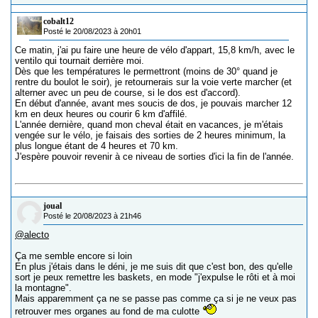
cobalt12
Posté le 20/08/2023 à 20h01
Ce matin, j'ai pu faire une heure de vélo d'appart, 15,8 km/h, avec le
ventilo qui tournait derrière moi.
Dès que les températures le permettront (moins de 30° quand je
rentre du boulot le soir), je retournerais sur la voie verte marcher (et
alterner avec un peu de course, si le dos est d'accord).
En début d'année, avant mes soucis de dos, je pouvais marcher 12
km en deux heures ou courir 6 km d'affilé.
L'année dernière, quand mon cheval était en vacances, je m'étais
vengée sur le vélo, je faisais des sorties de 2 heures minimum, la
plus longue étant de 4 heures et 70 km.
J'espère pouvoir revenir à ce niveau de sorties d'ici la fin de l'année.
joual
Posté le 20/08/2023 à 21h46
@alecto
Ça me semble encore si loin
En plus j'étais dans le déni, je me suis dit que c'est bon, des qu'elle
sort je peux remettre les baskets, en mode "j'expulse le rôti et à moi
la montagne".
Mais apparemment ça ne se passe pas comme ça si je ne veux pas
retrouver mes organes au fond de ma culotte