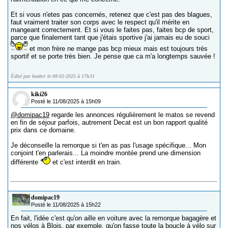
Et si vous n'etes pas concernés, retenez que c'est pas des blagues,
faut vraiment traiter son corps avec le respect qu'il mérite en
mangeant correctement. Et si vous le faites pas, faites bcp de sport,
parce que finalement tant que j'étais sportive j'ai jamais eu de souci
et mon frère ne mange pas bcp mieux mais est toujours très
sportif et se porte très bien. Je pense que ca m'a longtemps sauvée !
Édité par beabcr le 08-02-2025 à 17h31
kiki26
Posté le 11/08/2025 à 15h09
@domipac19
regarde les annonces régulièrement le matos se revend
en fin de séjour parfois, autrement Decat est un bon rapport qualité
prix dans ce domaine.
Je déconseille la remorque si t'en as pas l'usage spécifique... Mon
conjoint t'en parlerais... La moindre montée prend une dimension
différente
et c'est interdit en train.
domipac19
Posté le 11/08/2025 à 15h22
En fait, l'idée c'est qu'on aille en voiture avec la remorque bagagère et
nos vélos à Blois, par exemple, qu'on fasse toute la boucle à vélo sur