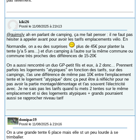
pas tellement.
kiki26
Posté le 11/08/2025 à 21h13
@guimsly
ah en parlant de camping, ça me fait penser : il ne faut pas
hésiter à appeler avant pour avoir les tarifs emplacements vélo. En
Normandie, on a eu des surprises
plus de 45€ pour planter la
tente (y'a 5 ans...) et d'un camping à l'autre sur la même commune ou
commune très proches des différences de 15-20€
On a aussi rencontré un duo GP-petit fils et eux, à 2 donc... Prennent
parfois les logements "atypiques" en fonction des tarifs, sur des
campings, t'as une différence de même pas 10€ entre l'emplacement
tente et le logement "atypique" donc ça peut être à réfléchir pour ne
pas avoir la partie montage/démontage et t'as souvent l'électricité
avec. Je ne sais pas les tarifs quand tu mets 2 tentes sur le même
emplacement et si des logements atypiques + grands pourraient
aussi se rapprocher niveau tarif
domipac19
Posté le 11/08/2025 à 21h16
On a une grande tente 6 place mais elle st un peu lourde à se
trimballer.