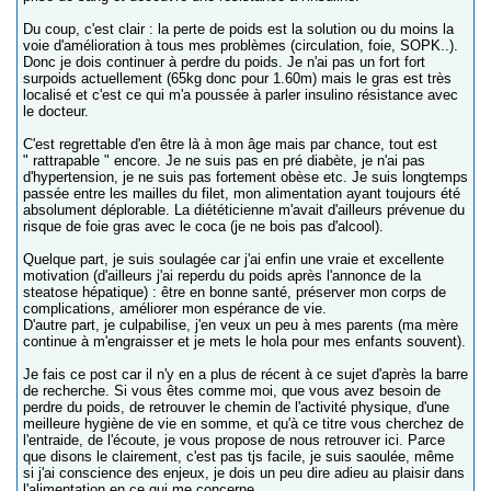
Du coup, c'est clair : la perte de poids est la solution ou du moins la
voie d'amélioration à tous mes problèmes (circulation, foie, SOPK..).
Donc je dois continuer à perdre du poids. Je n'ai pas un fort fort
surpoids actuellement (65kg donc pour 1.60m) mais le gras est très
localisé et c'est ce qui m'a poussée à parler insulino résistance avec
le docteur.
C'est regrettable d'en être là à mon âge mais par chance, tout est
" rattrapable " encore. Je ne suis pas en pré diabète, je n'ai pas
d'hypertension, je ne suis pas fortement obèse etc. Je suis longtemps
passée entre les mailles du filet, mon alimentation ayant toujours été
absolument déplorable. La diététicienne m'avait d'ailleurs prévenue du
risque de foie gras avec le coca (je ne bois pas d'alcool).
Quelque part, je suis soulagée car j'ai enfin une vraie et excellente
motivation (d'ailleurs j'ai reperdu du poids après l'annonce de la
steatose hépatique) : être en bonne santé, préserver mon corps de
complications, améliorer mon espérance de vie.
D'autre part, je culpabilise, j'en veux un peu à mes parents (ma mère
continue à m'engraisser et je mets le hola pour mes enfants souvent).
Je fais ce post car il n'y en a plus de récent à ce sujet d'après la barre
de recherche. Si vous êtes comme moi, que vous avez besoin de
perdre du poids, de retrouver le chemin de l'activité physique, d'une
meilleure hygiène de vie en somme, et qu'à ce titre vous cherchez de
l'entraide, de l'écoute, je vous propose de nous retrouver ici. Parce
que disons le clairement, c'est pas tjs facile, je suis saoulée, même
si j'ai conscience des enjeux, je dois un peu dire adieu au plaisir dans
l'alimentation en ce qui me concerne.