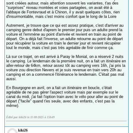
sont créées autour, mais attention souvent les variantes, t'as des
"surprises" niveau montées et voies partagées, on avait été à
l'abbaye de Fontevraud et à Chinon, il y avait quelques côtes, rien
d'insurmontable, mais c'est moins confort que le long de la Loire
Autrement, je trouve que ce qui est assez pratique, c'est d'arriver au
camping genre debut d'aprem le premier jour puis un adulte prend la
voiture et l'emmène au point d'arrivée et revient en train au point de
départ. On a déjà fait l'inverse, un adulte retourne au point de départ
pour récupérer la voiture en train le dernier jour et revient récupérer
tout le monde, mais c'est pas très agréable de finir comme ça.
Là sur ce trajet, on est arrivé à Paray le Monial, on a réservé 2 nuits
le camping. Le lendemain de la première nuit, on a fait un itinéraire en
aller-retour de 64km, retour assez tôt au camping vers 16h, j'ai pris la
voiture zou direction Nevers et je suis revenue en train vers 20h au
camping et on a commencé l'itinérance le lendemain. C'était pas mal
aussi.
En Bourgogne en avril, on a fait un itinéraire en boucle, c'était
agréable de ne pas gérer l'aspect voiture mais par exemple sur le
canal du midi, j'ai fait l'option train avec le vélo pour aller au point de
départ ("facile" quand t'es seule, avec des enfants, c'est pas la
même).
Édité par kiki26 le 11-08-2025 à 15h49
kiki26