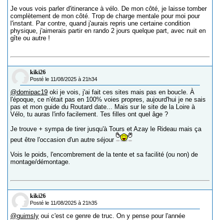
Je vous vois parler d'itinerance à vélo. De mon côté, je laisse tomber
complètement de mon côté. Trop de charge mentale pour moi pour
l'instant. Par contre, quand j'aurais repris une certaine condition
physique, j'aimerais partir en rando 2 jours quelque part, avec nuit en
gîte ou autre !
kiki26
Posté le 11/08/2025 à 21h34
@domipac19
oki je vois, j'ai fait ces sites mais pas en boucle. À
l'époque, ce n'était pas en 100% voies propres, aujourd'hui je ne sais
pas et mon guide du Routard date... Mais sur le site de la Loire à
Vélo, tu auras l'info facilement. Tes filles ont quel âge ?
Je trouve + sympa de tirer jusqu'à Tours et Azay le Rideau mais ça
peut être l'occasion d'un autre séjour
Vois le poids, l'encombrement de la tente et sa facilité (ou non) de
montage/démontage.
kiki26
Posté le 11/08/2025 à 21h35
@guimsly
oui c'est ce genre de truc. On y pense pour l'année