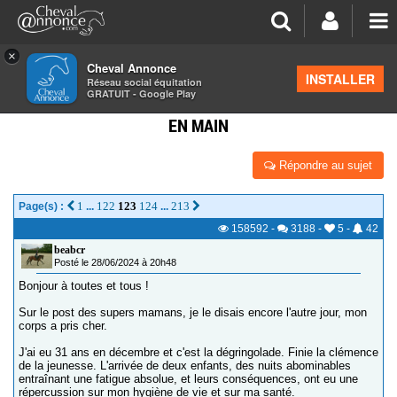
×
Cheval Annonce
Forum
>
Salon de thé
INSTALLER
Réseau social équitation
GRATUIT - Google Play
ENTRAIDE ALIMENTATION : REPRENDRE SA SANTÉ
EN MAIN
Répondre au sujet
1
122
123
124
213
Page(s) :
...
...
158592
-
3188
-
5
-
42
beabcr
Posté le 28/06/2024 à 20h48
Bonjour à toutes et tous !
Sur le post des supers mamans, je le disais encore l'autre jour, mon
corps a pris cher.
J'ai eu 31 ans en décembre et c'est la dégringolade. Finie la clémence
de la jeunesse. L'arrivée de deux enfants, des nuits abominables
entraînant une fatigue absolue, et leurs conséquences, ont eu une
répercussion sur mon hygiène de vie et sur ma santé.