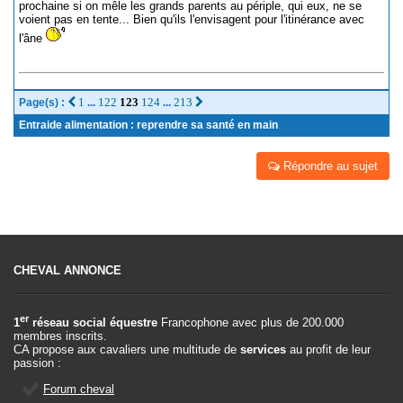
prochaine si on mêle les grands parents au périple, qui eux, ne se
voient pas en tente... Bien qu'ils l'envisagent pour l'itinérance avec
l'âne
1
122
123
124
213
Page(s) :
...
...
Entraide alimentation : reprendre sa santé en main
Répondre au sujet
CHEVAL ANNONCE
er
1
réseau social équestre
Francophone avec plus de 200.000
membres inscrits.
CA propose aux cavaliers une multitude de
services
au profit de leur
passion :
Forum cheval