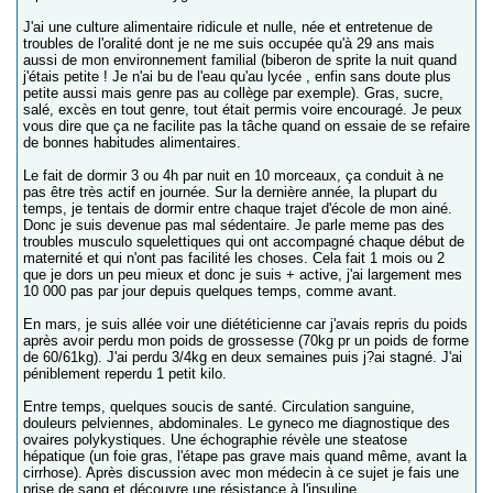
J'ai une culture alimentaire ridicule et nulle, née et entretenue de
troubles de l'oralité dont je ne me suis occupée qu'à 29 ans mais
aussi de mon environnement familial (biberon de sprite la nuit quand
j'étais petite ! Je n'ai bu de l'eau qu'au lycée , enfin sans doute plus
petite aussi mais genre pas au collège par exemple). Gras, sucre,
salé, excès en tout genre, tout était permis voire encouragé. Je peux
vous dire que ça ne facilite pas la tâche quand on essaie de se refaire
de bonnes habitudes alimentaires.
Le fait de dormir 3 ou 4h par nuit en 10 morceaux, ça conduit à ne
pas être très actif en journée. Sur la dernière année, la plupart du
temps, je tentais de dormir entre chaque trajet d'école de mon ainé.
Donc je suis devenue pas mal sédentaire. Je parle meme pas des
troubles musculo squelettiques qui ont accompagné chaque début de
maternité et qui n'ont pas facilité les choses. Cela fait 1 mois ou 2
que je dors un peu mieux et donc je suis + active, j'ai largement mes
10 000 pas par jour depuis quelques temps, comme avant.
En mars, je suis allée voir une diététicienne car j'avais repris du poids
après avoir perdu mon poids de grossesse (70kg pr un poids de forme
de 60/61kg). J'ai perdu 3/4kg en deux semaines puis j?ai stagné. J'ai
péniblement reperdu 1 petit kilo.
Entre temps, quelques soucis de santé. Circulation sanguine,
douleurs pelviennes, abdominales. Le gyneco me diagnostique des
ovaires polykystiques. Une échographie révèle une steatose
hépatique (un foie gras, l'étape pas grave mais quand même, avant la
cirrhose). Après discussion avec mon médecin à ce sujet je fais une
prise de sang et découvre une résistance à l'insuline.