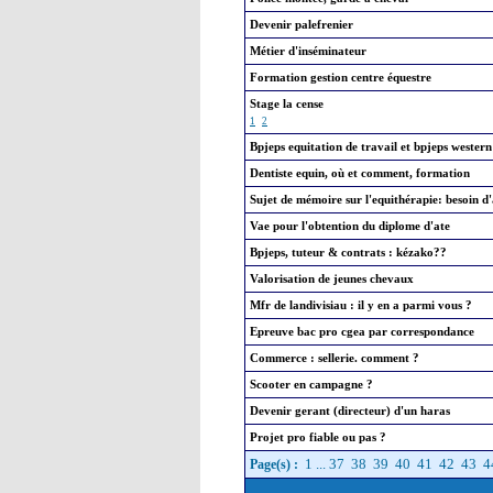
Devenir palefrenier
Métier d'inséminateur
Formation gestion centre équestre
Stage la cense
1
2
Bpjeps equitation de travail et bpjeps western
Dentiste equin, où et comment, formation
Sujet de mémoire sur l'equithérapie: besoin d'
Vae pour l'obtention du diplome d'ate
Bpjeps, tuteur & contrats : kézako??
Valorisation de jeunes chevaux
Mfr de landivisiau : il y en a parmi vous ?
Epreuve bac pro cgea par correspondance
Commerce : sellerie. comment ?
Scooter en campagne ?
Devenir gerant (directeur) d'un haras
Projet pro fiable ou pas ?
1
...
37
38
39
40
41
42
43
4
Page(s) :