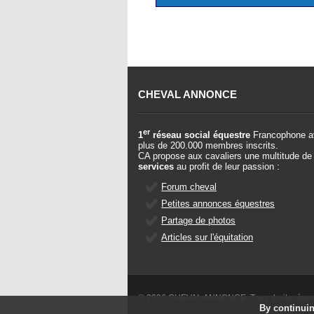
CHEVAL ANNONCE
er
1
réseau social équestre
Francophone a
plus de 200.000 membres inscrits.
CA propose aux cavaliers une multitude de
services
au profit de leur passion :
Forum cheval
Petites annonces équestres
Partage de photos
Articles sur l'équitation
© 2026 CHEVAL ANNONCE. Tous droits rése
By continuin