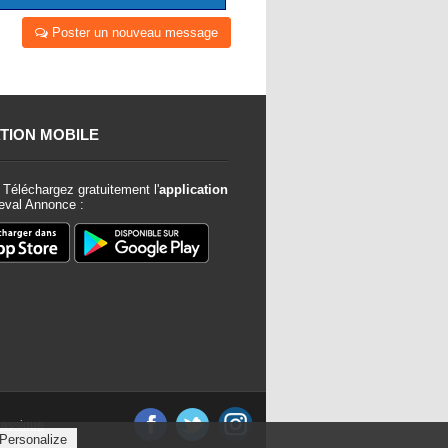
Poster un nouveau message
TION MOBILE
Téléchargez gratuitement l'
application
val Annonce :
classique
Personalize