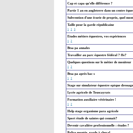
Cap et capa qu'elle différence ?
Partir 1 an en angleterre dans un centre éque
Subvention d'une écurie de proprio, quel mon
Taille pour la garde républicaine
1
2
3
Etudes métiers équestres, vos expériences
1
2
Btsa pa annales
Travailler au parc équestre fédéral ? ffe?
Quelques questions sur le métier de moniteur
1
2
Btsa pa après bac s
1
2
Stage sur simulateur équestre optque dressage
Lycée agricole de Touscayrats
Formation auxiliaire vétérinaire !
1
2
Help stage organisme para agricole
Sport étude de saintes qui connait?
Devenir cavalière professionnelle : études ?
Police montée, garde à cheval