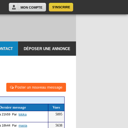
S'INSCRIRE
MON COMPTE
ONTACT
DÉPOSER UNE ANNONCE
Poster un nouveau message
Dernier message
Vues
5095
à 21h59 Par
loloka
5638
à 18h44 Par
masta