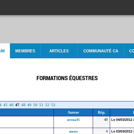
UM
MEMBRES
ARTICLES
COMMUNAUTÉ CA
C
FORMATIONS ÉQUESTRES
4
45
46
47
48
49
50
51
52
53
Auteur
Rép.
40
serena45
Le
04/03/2012
4
masta
Le
03/03/2012