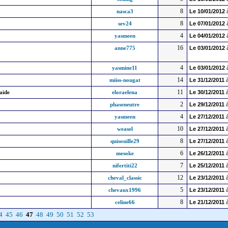
8
nasca3
Le
10/01/2012
8
sev24
Le
07/01/2012
4
yasmeen
Le
04/01/2012
16
anne775
Le
03/01/2012
4
yasmine11
Le
03/01/2012
14
miiss-nougat
Le
31/12/2011
à
11
aide
eloraelena
Le
30/12/2011
à
2
phaseneutre
Le
29/12/2011
à
4
yasmeen
Le
27/12/2011
à
10
weasel
Le
27/12/2011
à
8
quisouille29
Le
27/12/2011
à
6
mesoke
Le
26/12/2011
à
7
nifertiti22
Le
25/12/2011
à
12
cheval_classic
Le
23/12/2011
à
5
chevaux1996
Le
23/12/2011
à
8
celine66
Le
21/12/2011
à
4
45
46
47
48
49
50
51
52
53