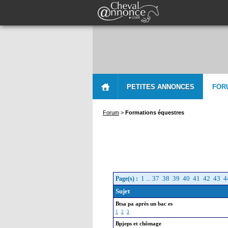
PETITES ANNONCES
FOR
Forum
>
Formations équestres
1
...
37
38
39
40
41
42
43
4
Page(s) :
Sujet
Btsa pa après un bac es
1
2
3
Bpjeps et chômage