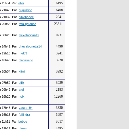
6195
à 11h34 Par
ellei
6408
à 21h43 Par
augustine
2041
à 21h32 Par
bibicheeee
23311
à 20h58 Par
tata-gatoune
10731
à 08h28 Par
alexetorigan12
4490
à 14h41 Par
chevalounette14
3241
à 19h16 Par
mel03
3920
à 18h46 Par
clarissepo
3992
à 20h34 Par
kiiwii
3939
à 07h52 Par
elfik
2183
à 09h42 Par
atoll
12260
à 16h20 Par
noix
3830
à 17h48 Par
vasco_94
1997
à 16h15 Par
faillindra
3617
à 11h51 Par
beboo
4495
à 19h17 Par
danav