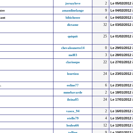
2
jorsaylove
Le
05/02/2012
9
stre
amandinelange
Le
04/02/2012
4
tant
bibicheeee
Le
04/02/2012
32
dictame
Le
03/02/2012
25
quiquit
Le
01/02/2012
0
chevalounette14
Le
29/01/2012
3
mel03
Le
28/01/2012
22
clarissepo
Le
27/01/2012
24
lourtiou
Le
23/01/2012
6
.
eoline77
Le
23/01/2012
2
mmebavarde
Le
18/01/2012
24
iloina85
Le
17/01/2012
2
vasco_94
Le
16/01/2012
4
otello79
Le
15/01/2012
12
loulou66
Le
12/01/2012
9
tolling
Le
10/01/2012