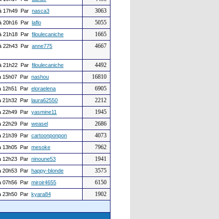
3063
à 17h49 Par
nasca3
5055
à 20h16 Par
laflo
1665
à 21h18 Par
filoulecaniche
4667
à 22h43 Par
anne775
4492
à 21h22 Par
filoulecaniche
16810
 15h07 Par
nashou
6905
 12h51 Par
eloraelena
2212
 21h32 Par
laura62550
1945
 22h49 Par
yasmine11
2686
 22h29 Par
weasel
4073
 21h39 Par
cartoonponpon
7962
 13h05 Par
mesoke
1941
 12h23 Par
ninoune53
3575
 20h53 Par
happy-blonde
6150
 07h56 Par
miroir4655
1902
 23h50 Par
kyara84