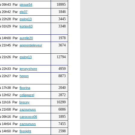
18995
à 09h43 Par
piroue54
1846
à 20h42 Par
elo37
3445
à 22h28 Par
ewing13
3348
à 01h29 Par
kortex63
1978
à 14h00 Par
aurelie20
3674
à 21h45 Par
apprentieleveur
12794
à 21h26 Par
ewing13
4959
à 22h33 Par
jerseyshore
8873
à 22h27 Par
hepon
2040
à 17h38 Par
floorina
2872
à 12h52 Par
celiagazel
10299
à 11h16 Par
brecey
6006
à 21h58 Par
zazounuss
1895
à 09h16 Par
carococo06
7455
à 14h54 Par
zazounuss
2598
à 14h50 Par
firenight