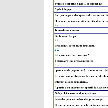
Etudes ostéopathie équine.. je suis perdue!
Cgeh & bpjeps
Bac pro - cgea - elevage et valorisation du ch
"l'homme qui murmurait a l'oreille des chevau
1
2
Journalisme equestre
Ou faire un bts pa..
1
2
Prix annuel sport etude équitation ?
1
2
Bts apres mon bac pro cgea ?
Vétérinaire : les prépas intégrées !
1
2
Sport - etude ( equitation): comme sa marche ?
Reconversion professionnelle = métier du che
Internat collège équitation....
A partir d'où un jeune est sportif de haut niv
Galop pleine nature alpes maritime
Les aides pour un maître d'apprentissage.
Haras nationaux: métiers, formation, étude...