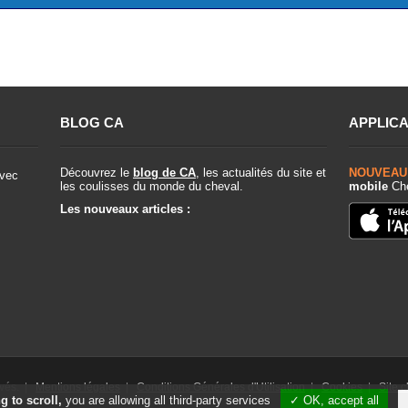
BLOG CA
APPLICA
Découvrez le
blog de CA
, les actualités du site et
NOUVEAU
vec
les coulisses du monde du cheval.
mobile
Che
Les nouveaux articles :
rvés. |
Mentions légales
|
Conditions Générales d'Utilisation
|
Cookies
|
Site 
g to scroll,
you are allowing all third-party services
✓ OK, accept all