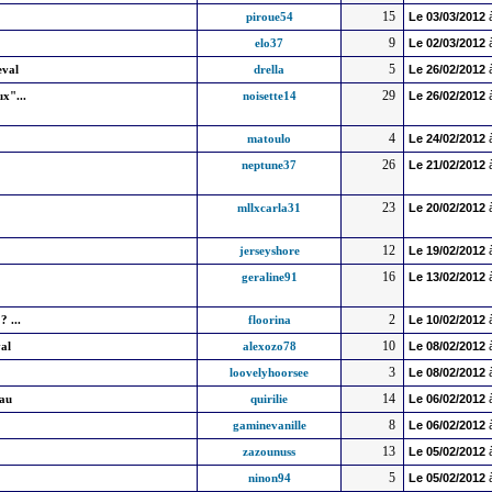
15
piroue54
Le
03/03/2012
9
elo37
Le
02/03/2012
5
eval
drella
Le
26/02/2012
29
x"...
noisette14
Le
26/02/2012
4
matoulo
Le
24/02/2012
26
neptune37
Le
21/02/2012
23
mllxcarla31
Le
20/02/2012
12
jerseyshore
Le
19/02/2012
16
geraline91
Le
13/02/2012
2
 ...
floorina
Le
10/02/2012
10
val
alexozo78
Le
08/02/2012
3
loovelyhoorsee
Le
08/02/2012
14
eau
quirilie
Le
06/02/2012
8
gaminevanille
Le
06/02/2012
13
zazounuss
Le
05/02/2012
5
ninon94
Le
05/02/2012