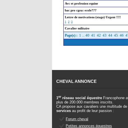
Avc et profession equine
bac pro cgea: ecole???
Lettre de motivations (stage) Urgent !!!!
1
2
3
Cavalier militaire
1
...
40
41
42
43
44
45
46
4
Page(s) :
CHEVAL ANNONCE
er
1
réseau social équestre
Francophone a
plus de 200.000 membres inscrits.
CA propose aux cavaliers une multitude de
services
au profit de leur passion :
Forum cheval
Petites annonces équestres