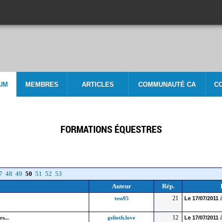
UM
MEMBRES
ARTICLES
COMMUNAUTÉ CA
C
FORMATIONS ÉQUESTRES
7
48
49
50
51
52
53
Auteur
Rép.
21
tess95
Le
17/07/2011
à
12
s...
gelioth.love
Le
17/07/2011
à