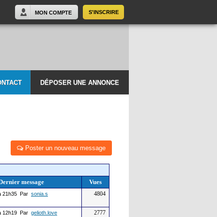
S'INSCRIRE
MON COMPTE
ONTACT
DÉPOSER UNE ANNONCE
Poster un nouveau message
Dernier message
Vues
4804
 21h35 Par
sonia.s
2777
 12h19 Par
gelioth.love