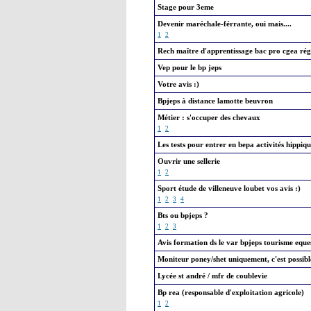
Stage pour 3eme
Devenir maréchale-férrante, oui mais....
1
2
Rech maître d'apprentissage bac pro cgea rég
Vep pour le bp jeps
Votre avis :)
Bpjeps à distance lamotte beuvron
Métier : s'occuper des chevaux
1
2
Les tests pour entrer en bepa activités hippiqu
Ouvrir une sellerie
1
2
Sport étude de villeneuve loubet vos avis :)
1
2
3
4
Bts ou bpjeps ?
1
2
3
Avis formation ds le var bpjeps tourisme eque
Moniteur poney/shet uniquement, c'est possibl
Lycée st andré / mfr de coublevie
Bp rea (responsable d'exploitation agricole)
1
2