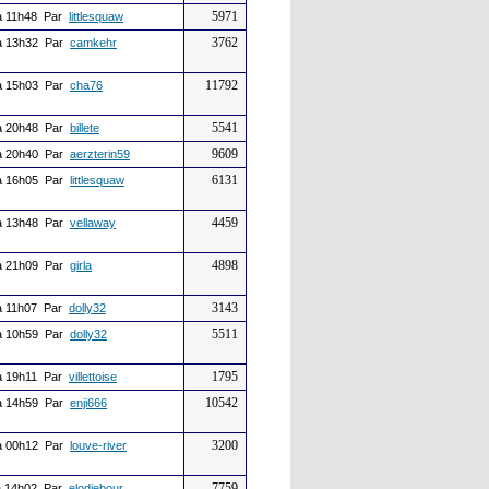
5971
 11h48 Par
littlesquaw
3762
 13h32 Par
camkehr
11792
 15h03 Par
cha76
5541
 20h48 Par
billete
9609
 20h40 Par
aerzterin59
6131
 16h05 Par
littlesquaw
4459
 13h48 Par
vellaway
4898
 21h09 Par
girla
3143
 11h07 Par
dolly32
5511
 10h59 Par
dolly32
1795
 19h11 Par
villettoise
10542
 14h59 Par
enji666
3200
 00h12 Par
louve-river
7759
 14h02 Par
elodiebour