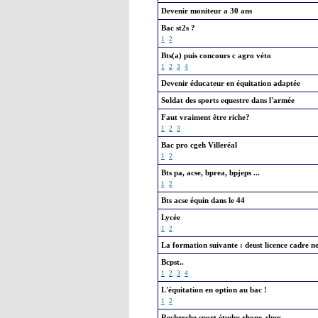
Devenir moniteur a 30 ans
Bac st2s ?
1
2
Bts(a) puis concours c agro véto
1
2
3
4
Devenir éducateur en équitation adaptée
Soldat des sports equestre dans l'armée
Faut vraiment être riche?
1
2
3
Bac pro cgeh Villeréal
1
2
Bts pa, acse, bprea, bpjeps ...
1
2
Bts acse équin dans le 44
Lycée
1
2
La formation suivante : deust licence cadre n
Bcpst..
1
2
3
4
L'équitation en option au bac !
1
2
Recherche sport études rhone alpes