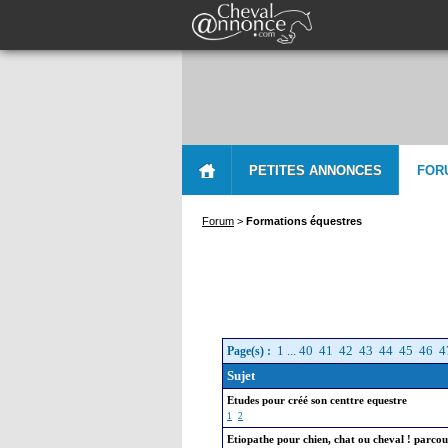
PETITES ANNONCES
FOR
Forum
>
Formations équestres
1
...
40
41
42
43
44
45
46
4
Page(s) :
Sujet
Etudes pour créé son centtre equestre
1
2
Etiopathe pour chien, chat ou cheval ! parcour