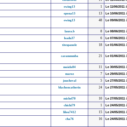
1
ewing13
Le
11/06/2011
à
13
epona13
Le
10/06/2011
à
48
ewing13
Le
09/06/2011
à
8
laura.b
Le
08/06/2011
à
6
leadu37
Le
07/06/2011
à
18
titespanole
Le
01/06/2011
à
21
carammmba
Le
01/06/2011
à
11
moielo84
Le
30/05/2011
à
7
maroz
Le
29/05/2011
à
5
juucheval
Le
27/05/2011
à
24
blachoncatherin
Le
27/05/2011
à
10
michel70
Le
27/05/2011
à
1
chichi79
Le
24/05/2011
à
15
lilou7412
Le
24/05/2011
à
16
cha76
Le
24/05/2011
à