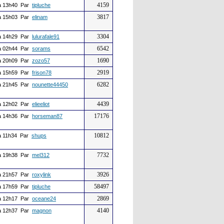
4159
 13h40 Par
tipluche
3817
 15h03 Par
elinam
3304
 14h29 Par
lulurafale91
6542
 02h44 Par
sorams
1690
 20h09 Par
zozo57
2919
 15h59 Par
frison78
6282
 21h45 Par
nounette44450
4439
 12h02 Par
elieeliot
17176
 14h36 Par
horseman87
10812
 11h34 Par
shups
7732
 19h38 Par
mel312
3926
 21h57 Par
roxylink
58497
 17h59 Par
tipluche
2869
 12h17 Par
oceane24
4140
 12h37 Par
magnon