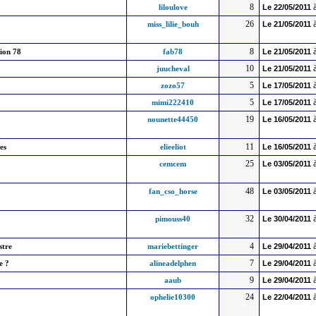
8
liloulove
Le
22/05/2011
à
26
miss_lilie_bouh
Le
21/05/2011
à
8
ion 78
fab78
Le
21/05/2011
à
10
juucheval
Le
21/05/2011
à
5
zozo57
Le
17/05/2011
à
5
mimi222410
Le
17/05/2011
à
19
nounette44450
Le
16/05/2011
à
11
es
elieeliot
Le
16/05/2011
à
25
cemcem
Le
03/05/2011
à
48
fan_cso_horse
Le
03/05/2011
à
32
pimouss40
Le
30/04/2011
à
4
stre
mariebettinger
Le
29/04/2011
à
7
e ?
alineadelphen
Le
29/04/2011
à
9
aaub
Le
29/04/2011
à
24
ophelie10300
Le
22/04/2011
à