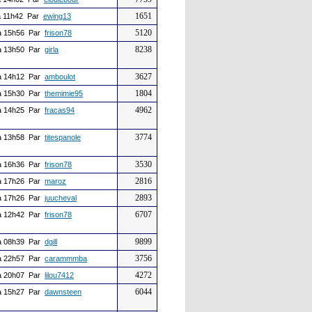
1651
 11h42 Par
ewing13
5120
 15h56 Par
frison78
8238
 13h50 Par
girla
3627
 14h12 Par
amboulot
1804
 15h30 Par
themimie95
4962
 14h25 Par
fracas94
3774
 13h58 Par
titespanole
3530
 16h36 Par
frison78
2816
 17h26 Par
maroz
2893
 17h26 Par
juucheval
6707
 12h42 Par
frison78
9899
 08h39 Par
dgill
3756
 22h57 Par
carammmba
4272
 20h07 Par
lilou7412
6044
 15h27 Par
dawnsteen