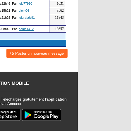
1631
 22h46 Par
lolo77930
3562
 15h21 Par
clem04
11843
 21h25 Par
lulurafale91
13657
 08h42 Par
cams1412
Poster un nouveau message
TION MOBILE
Téléchargez gratuitement l'
application
val Annonce :