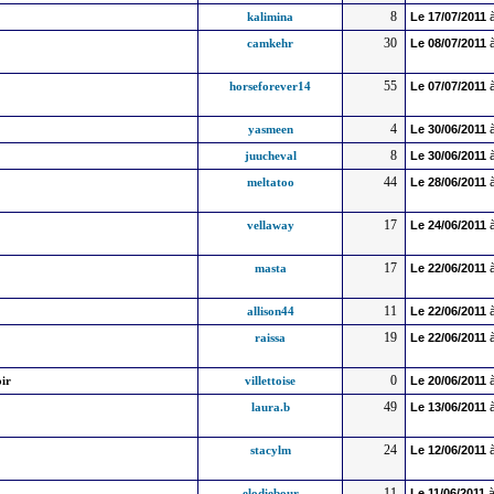
8
kalimina
Le
17/07/2011
à
30
camkehr
Le
08/07/2011
à
55
horseforever14
Le
07/07/2011
à
4
yasmeen
Le
30/06/2011
à
8
juucheval
Le
30/06/2011
à
44
meltatoo
Le
28/06/2011
à
17
vellaway
Le
24/06/2011
à
17
masta
Le
22/06/2011
à
11
allison44
Le
22/06/2011
à
19
raissa
Le
22/06/2011
à
0
oir
villettoise
Le
20/06/2011
à
49
laura.b
Le
13/06/2011
à
24
stacylm
Le
12/06/2011
à
11
elodiebour
Le
11/06/2011
à