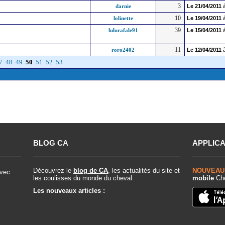
3
darnie
Le
21/04/2011
à
10
lolinette
Le
19/04/2011
à
39
lulurafale91
Le
15/04/2011
à
11
roro2402
Le
12/04/2011
à
7
48
49
50
51
52
53
BLOG CA
APPLICA
Découvrez le
blog de CA
, les actualités du site et
NOUVEAU
vec
les coulisses du monde du cheval.
mobile
Che
Les nouveaux articles :