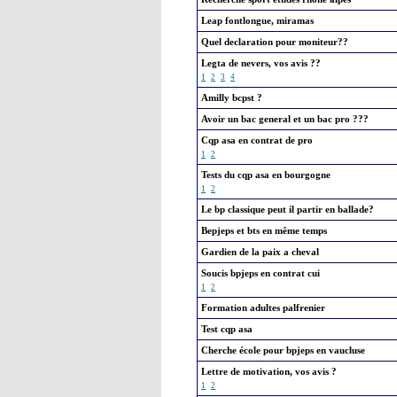
Leap fontlongue, miramas
Quel declaration pour moniteur??
Legta de nevers, vos avis ??
1
2
3
4
Amilly bcpst ?
Avoir un bac general et un bac pro ???
Cqp asa en contrat de pro
1
2
Tests du cqp asa en bourgogne
1
2
Le bp classique peut il partir en ballade?
Bepjeps et bts en même temps
Gardien de la paix a cheval
Soucis bpjeps en contrat cui
1
2
Formation adultes palfrenier
Test cqp asa
Cherche école pour bpjeps en vaucluse
Lettre de motivation, vos avis ?
1
2