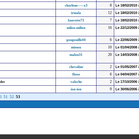
8
charlene-----x3
Le
18/02/2010
12
irmala
Le
18/02/2010
7
fauvette73
Le
18/02/2010
16
milou-milien
Le
22/12/2009
6
gougouille44
Le
22/06/2009
10
missou
Le
01/04/2008
20
malou31
Le
14/03/2008
2
chevaline
Le
01/05/2007
6
flooo
Le
04/04/2007
2
ider
valoche
Le
17/10/2006
9
ion-ion
Le
30/06/2006
0
51
52
53