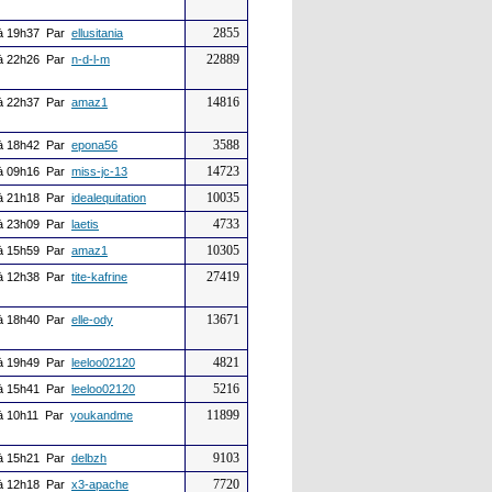
2855
à 19h37 Par
ellusitania
22889
à 22h26 Par
n-d-l-m
14816
à 22h37 Par
amaz1
3588
à 18h42 Par
epona56
14723
à 09h16 Par
miss-jc-13
10035
à 21h18 Par
idealequitation
4733
à 23h09 Par
laetis
10305
à 15h59 Par
amaz1
27419
à 12h38 Par
tite-kafrine
13671
à 18h40 Par
elle-ody
4821
à 19h49 Par
leeloo02120
5216
à 15h41 Par
leeloo02120
11899
à 10h11 Par
youkandme
9103
à 15h21 Par
delbzh
7720
à 12h18 Par
x3-apache