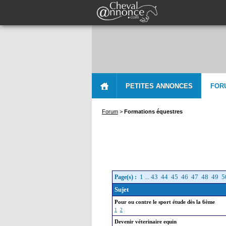
PETITES ANNONCES
FOR
Forum
>
Formations équestres
1
...
43
44
45
46
47
48
49
5
Page(s) :
Sujet
Pour ou contre le sport étude dès la 6ème
1
2
Devenir véterinaire equin