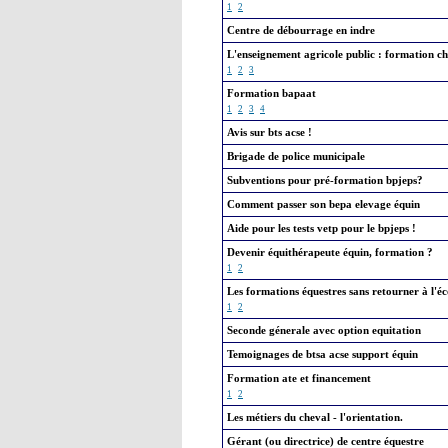
1
2
Centre de débourrage en indre
L'enseignement agricole public : formation c
1
2
3
Formation bapaat
1
2
3
4
Avis sur bts acse !
Brigade de police municipale
Subventions pour pré-formation bpjeps?
Comment passer son bepa elevage équin
Aide pour les tests vetp pour le bpjeps !
Devenir équithérapeute équin, formation ?
1
2
Les formations équestres sans retourner à l'éc
1
2
Seconde génerale avec option equitation
Temoignages de btsa acse support équin
Formation ate et financement
1
2
Les métiers du cheval - l'orientation.
Gérant (ou directrice) de centre équestre