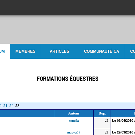
UM
MEMBRES
ARTICLES
COMMUNAUTÉ CA
C
FORMATIONS ÉQUESTRES
0
51
52
53
Auteur
Rép.
21
sourila
Le
06/04/2010
21
maeva57
Le
29/03/2010