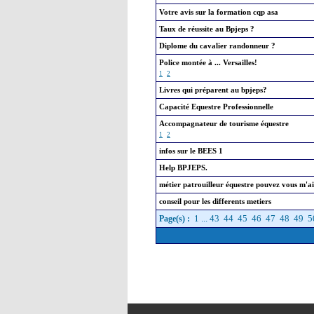
Votre avis sur la formation cqp asa
Taux de réussite au Bpjeps ?
Diplome du cavalier randonneur ?
Police montée à ... Versailles!
1
2
Livres qui préparent au bpjeps?
Capacité Equestre Professionnelle
Accompagnateur de tourisme équestre
1
2
infos sur le BEES 1
Help BPJEPS.
métier patrouilleur équestre pouvez vous m'a
conseil pour les differents metiers
1
...
43
44
45
46
47
48
49
5
Page(s) :