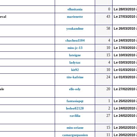
0
ellusitania
Le
28/03/2010
43
heval
marienette
Le
27/03/2010
58
youkandme
Le
26/03/2010
4
chachou1104
Le
24/03/2010
10
miss-jc-13
Le
17/03/2010
15
lateigne
Le
10/03/2010
4
ladytaz
Le
03/03/2010
10
kit92
Le
01/03/2010
24
tite-kafrine
Le
01/03/2010
20
ole
elle-ody
Le
27/02/2010
1
fantasiapqt
Le
25/02/2010
2
leeloo02120
Le
24/02/2010
27
ravlilia
Le
24/02/2010
15
miss-oriane
Le
20/02/2010
11
camarguepassion
Le
20/02/2010