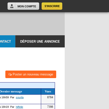
S'INSCRIRE
MON COMPTE
ONTACT
DÉPOSER UNE ANNONCE
Poster un nouveau message
Dernier message
Vues
8784
à 16h59 Par
sourila
7398
à 16h19 Par
hiffelie