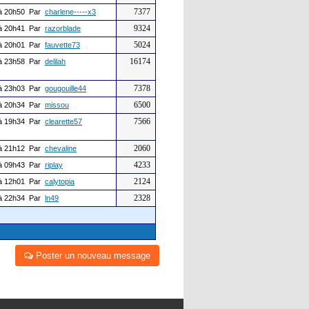
7377
à 20h50 Par
charlene-----x3
9324
à 20h41 Par
razorblade
5024
à 20h01 Par
fauvette73
16174
à 23h58 Par
delilah
7378
à 23h03 Par
gougouille44
6500
à 20h34 Par
missou
7566
à 19h34 Par
clearette57
2060
à 21h12 Par
chevaline
4233
à 09h43 Par
riplay
2124
à 12h01 Par
calytopia
2328
à 22h34 Par
ln49
Poster un nouveau message