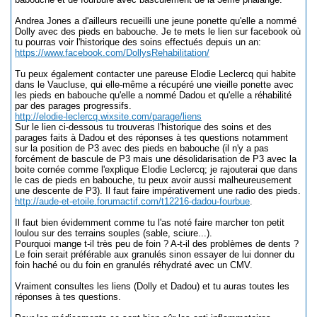
Andrea Jones a d'ailleurs recueilli une jeune ponette qu'elle a nommé
Dolly avec des pieds en babouche. Je te mets le lien sur facebook où
tu pourras voir l'historique des soins effectués depuis un an:
https://www.facebook.com/DollysRehabilitation/
Tu peux également contacter une pareuse Elodie Leclercq qui habite
dans le Vaucluse, qui elle-même a récupéré une vieille ponette avec
les pieds en babouche qu'elle a nommé Dadou et qu'elle a réhabilité
par des parages progressifs.
http://elodie-leclercq.wixsite.com/parage/liens
Sur le lien ci-dessous tu trouveras l'historique des soins et des
parages faits à Dadou et des réponses à tes questions notamment
sur la position de P3 avec des pieds en babouche (il n'y a pas
forcément de bascule de P3 mais une désolidarisation de P3 avec la
boite cornée comme l'explique Elodie Leclercq; je rajouterai que dans
le cas de pieds en babouche, tu peux avoir aussi malheureusement
une descente de P3). Il faut faire impérativement une radio des pieds.
http://aude-et-etoile.forumactif.com/t12216-dadou-fourbue
.
Il faut bien évidemment comme tu l'as noté faire marcher ton petit
loulou sur des terrains souples (sable, sciure...).
Pourquoi mange t-il très peu de foin ? A-t-il des problèmes de dents ?
Le foin serait préférable aux granulés sinon essayer de lui donner du
foin haché ou du foin en granulés réhydraté avec un CMV.
Vraiment consultes les liens (Dolly et Dadou) et tu auras toutes les
réponses à tes questions.