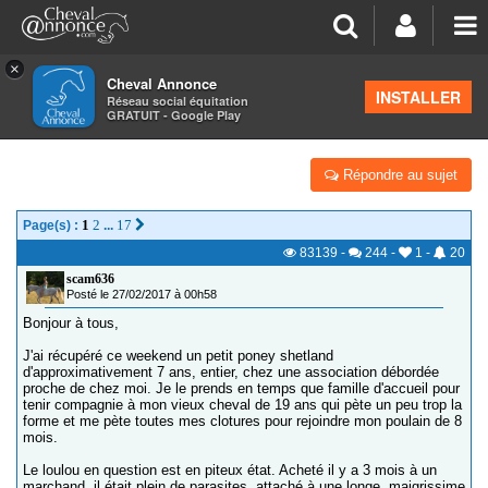
×
Cheval Annonce
Forum
>
La santé - les soins
INSTALLER
Réseau social équitation
GRATUIT - Google Play
FOURBURE ET PIEDS EN BABOUCHES
Répondre au sujet
1
2
17
Page(s) :
...
83139
-
244
-
1
-
20
scam636
Posté le 27/02/2017 à 00h58
Bonjour à tous,
J'ai récupéré ce weekend un petit poney shetland
d'approximativement 7 ans, entier, chez une association débordée
proche de chez moi. Je le prends en temps que famille d'accueil pour
tenir compagnie à mon vieux cheval de 19 ans qui pète un peu trop la
forme et me pète toutes mes clotures pour rejoindre mon poulain de 8
mois.
Le loulou en question est en piteux état. Acheté il y a 3 mois à un
marchand, il était plein de parasites, attaché à une longe, maigrissime