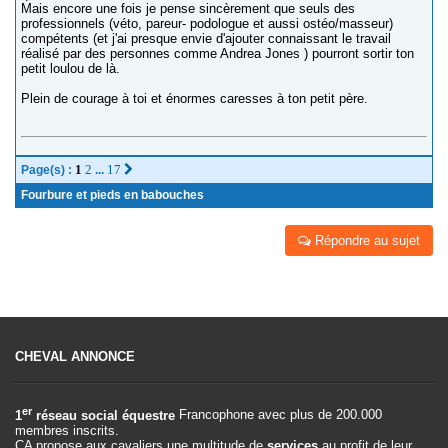
Mais encore une fois je pense sincèrement que seuls des
professionnels (véto, pareur- podologue et aussi ostéo/masseur)
compétents (et j'ai presque envie d'ajouter connaissant le travail
réalisé par des personnes comme Andrea Jones ) pourront sortir ton
petit loulou de là.
Plein de courage à toi et énormes caresses à ton petit père.
1
2
17
Page(s) :
...
Fourbure et pieds en babouches
Répondre au sujet
CHEVAL ANNONCE
er
1
réseau social équestre
Francophone avec plus de 200.000
membres inscrits.
CA propose aux cavaliers une multitude de
services
au profit de leur