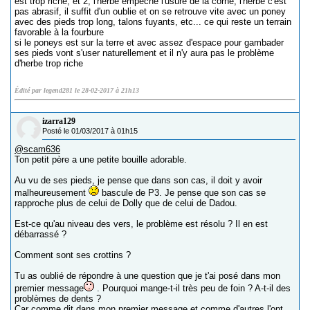
est trop riche, et 2, l'herbe empêche l'usure de la corne, l'herbe c'est
pas abrasif, il suffit d'un oublie et on se retrouve vite avec un poney
avec des pieds trop long, talons fuyants, etc... ce qui reste un terrain
favorable à la fourbure
si le poneys est sur la terre et avec assez d'espace pour gambader
ses pieds vont s'user naturellement et il n'y aura pas le problème
d'herbe trop riche
Édité par legend281 le 28-02-2017 à 21h13
izarra129
Posté le 01/03/2017 à 01h15
@scam636
Ton petit père a une petite bouille adorable.
Au vu de ses pieds, je pense que dans son cas, il doit y avoir
malheureusement
bascule de P3. Je pense que son cas se
rapproche plus de celui de Dolly que de celui de Dadou.
Est-ce qu'au niveau des vers, le problème est résolu ? Il en est
débarrassé ?
Comment sont ses crottins ?
Tu as oublié de répondre à une question que je t'ai posé dans mon
premier message
. Pourquoi mange-t-il très peu de foin ? A-t-il des
problèmes de dents ?
Car comme dit dans mon premier message et comme d'autres l'ont