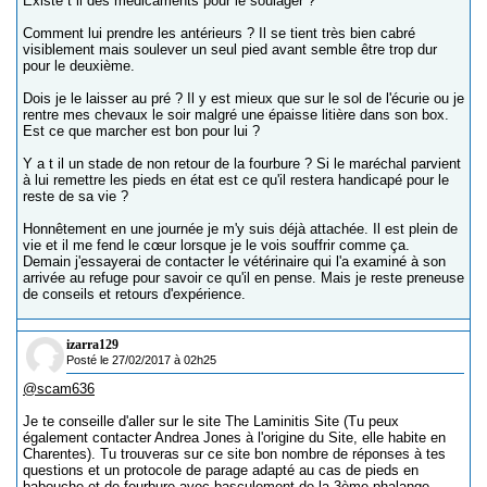
Existe t il des médicaments pour le soulager ?
Comment lui prendre les antérieurs ? Il se tient très bien cabré
visiblement mais soulever un seul pied avant semble être trop dur
pour le deuxième.
Dois je le laisser au pré ? Il y est mieux que sur le sol de l'écurie ou je
rentre mes chevaux le soir malgré une épaisse litière dans son box.
Est ce que marcher est bon pour lui ?
Y a t il un stade de non retour de la fourbure ? Si le maréchal parvient
à lui remettre les pieds en état est ce qu'il restera handicapé pour le
reste de sa vie ?
Honnêtement en une journée je m'y suis déjà attachée. Il est plein de
vie et il me fend le cœur lorsque je le vois souffrir comme ça.
Demain j'essayerai de contacter le vétérinaire qui l'a examiné à son
arrivée au refuge pour savoir ce qu'il en pense. Mais je reste preneuse
de conseils et retours d'expérience.
izarra129
Posté le 27/02/2017 à 02h25
@scam636
Je te conseille d'aller sur le site The Laminitis Site (Tu peux
également contacter Andrea Jones à l'origine du Site, elle habite en
Charentes). Tu trouveras sur ce site bon nombre de réponses à tes
questions et un protocole de parage adapté au cas de pieds en
babouche et de fourbure avec basculement de la 3ème phalange.