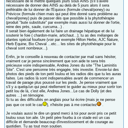
nécessaire de le mettre quelques jours sous AINS (s'il s'avère
nécessaire de donner des AINS au delà de 5 jours alors il sera
préférable de lui donner de l'Equioxx (formule cheval/poney) ou
Prévicox (formule chien mais qui peut être donné sans problème au
cheval/poney) puis de passer dés que possible à la phytothérapie
(produit "bute substitute" par exemple mais aussi lui donner de l'ortie,
reine des près, saule, curcuma...) .
Il serait bien également de lui faire un drainage hépatique et de lui
soutenir le foie ( chardon-marie, artichaut...); tu as des mélanges de
plantes spécial fourbure (voir par exemple Hilton Herbs, AJC Nature,
Herb Equine, Bio Cheval ...etc... les sites de phytothérapie pour le
cheval sont nombreux...).
Enfin, je te conseille à nouveau de contacter par mail sans hésiter,
vraiment car je pense sincèrement que son aide te sera très
précieuse voire indispensable, Andrea Jones du site "The Laminitis
Site". C'est une personne très engagée, très investie. Envoie-lui des
photos des pieds de ton petit loulou et les radios dès que tu les auras
faites. Les radios là sont indispensables avant de commencer un
travail de parage plus poussé sur les pieds. Je pense vraiment que
s'il y a quelqu'un qui peut réellement te guider au mieux pour sortir ton
petit lou de là, c'est elle, Andrea Jones...Le cas de Dolly (et des
autres ...) en témoigne.
Si tu as des difficultés en anglais pour lui écrire (mais je ne pense
pas que ce soit le cas
), n'hésite pas à me contactez
.
Je voulais aussi te dire un grand merci à toi pour avoir pris ce petit
loulou sous ton aile. Un petit père fourbu à ce stade est un cas
difficile et demande beaucoup d'investissement et de courage au
quotidien. Tu as tout mon soutien.