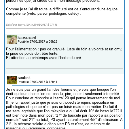
personnes que j'ai citées dans mon message précédent.
Comme je te l'ai dit toute la difficulté est de s'entourer d'une équipe
compétente (véto, pareur podologue, ostéo) .
Édité par izarra129 le 28-02-2017 à 07h41
lunacaramel
Posté le 27/02/2017 à 08h23
Pour l'alimentation : pas de granulé, juste du foin a volonté et un cmv,
la prise de poids doit être lente.
Et attention au printemps avec l’herbe du pré
caroland
Posté le 27/02/2017 à 12h41
Je ne suis pas un grand fan des forums et je vois que lorsque l'on
écrit quelque chose l'on est pas lu, pire, on est seulement interprété.
Pour conclure et répondre à Izarra129 qui pense inversement de moi
!!! je lui rappel juste que je suis orthopédiste équin, spécialisé en
pathologies et que ce n'est pas un loisir mais mon métier. Du fait il
me serai agréable que l'on m'explique ou j'ai écrit 10° de bascule??? il
est bien noté dans mon post "17° de bascule par rapport à sa position
normale" soit 21° au total, P3 ayant naturellement 4/5° d'inclinaison. A
21°, la nécrose solaire a découvert P3 et n'est, de mémoire de
maréchal ou vétérinaire, corrigeable.