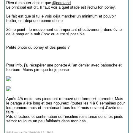
Rien à rajouter deplus que
@caroland
Le principal est dit. Il faut voir à quel stade est rednu ton poney.
Le fait est que si tu le vois déjà marcher un minimum et pouvoir
trotter, est déjà une bonne chose.
2ème point : le mouvement est important effectivement, donc évite
de le parquer la nuit / box ou autre si possible.
Petite photo du poney et des pieds ?
Pour info, j'ai récupérer une ponette A l'an dernier avec babouche et
fourbure. Moins pire que toi je pense.
Après 4/5 mois, ses pieds ont retrouvé une forme +/- correcte. Mais
le parage a été long et très rigoureux (toutes les 4 à 6 semaines pour
les premiers mois et maintenant tous les 2 mois environ) J'évite de
faire +.
Pds effectuée et confirmation de l'insulino-resistance donc les pieds
seront toujours un peu faiblards dans mon cas.
Édité par netif le 27-02-2017 à 17h07