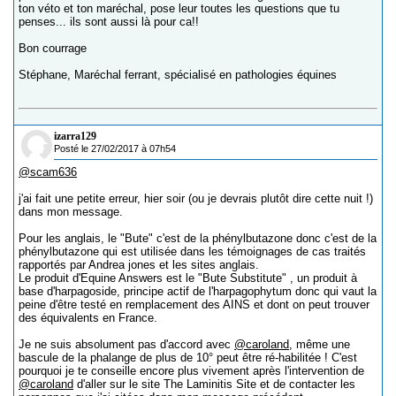
ton véto et ton maréchal, pose leur toutes les questions que tu
penses... ils sont aussi là pour ca!!
Bon courrage
Stéphane, Maréchal ferrant, spécialisé en pathologies équines
izarra129
Posté le 27/02/2017 à 07h54
@scam636
j'ai fait une petite erreur, hier soir (ou je devrais plutôt dire cette nuit !)
dans mon message.
Pour les anglais, le "Bute" c'est de la phénylbutazone donc c'est de la
phénylbutazone qui est utilisée dans les témoignages de cas traités
rapportés par Andrea jones et les sites anglais.
Le produit d'Equine Answers est le "Bute Substitute" , un produit à
base d'harpagoside, principe actif de l'harpagophytum donc qui vaut la
peine d'être testé en remplacement des AINS et dont on peut trouver
des équivalents en France.
Je ne suis absolument pas d'accord avec
@caroland
, même une
bascule de la phalange de plus de 10° peut être ré-habilitée ! C'est
pourquoi je te conseille encore plus vivement après l'intervention de
@caroland
d'aller sur le site The Laminitis Site et de contacter les