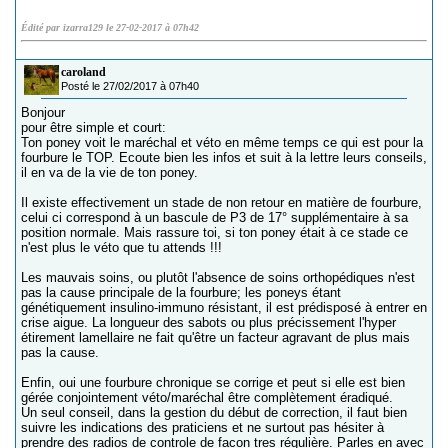
Édité par izarra129 le 27-02-2017 à 07h42
caroland
Posté le 27/02/2017 à 07h40
Bonjour
pour être simple et court:
Ton poney voit le maréchal et véto en même temps ce qui est pour la
fourbure le TOP. Ecoute bien les infos et suit à la lettre leurs conseils,
il en va de la vie de ton poney.
Il existe effectivement un stade de non retour en matière de fourbure,
celui ci correspond à un bascule de P3 de 17° supplémentaire à sa
position normale. Mais rassure toi, si ton poney était à ce stade ce
n'est plus le véto que tu attends !!!
Les mauvais soins, ou plutôt l'absence de soins orthopédiques n'est
pas la cause principale de la fourbure; les poneys étant
génétiquement insulino-immuno résistant, il est prédisposé à entrer en
crise aigue. La longueur des sabots ou plus précissement l'hyper
étirement lamellaire ne fait qu'être un facteur agravant de plus mais
pas la cause.
Enfin, oui une fourbure chronique se corrige et peut si elle est bien
gérée conjointement véto/maréchal être complètement éradiqué.
Un seul conseil, dans la gestion du début de correction, il faut bien
suivre les indications des praticiens et ne surtout pas hésiter à
prendre des radios de controle de facon tres régulière. Parles en avec