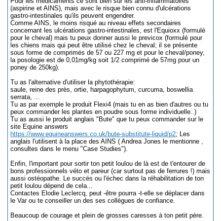
Pour les médicaments ce sont bien sûr les anti-inflammatoires
(aspirine et AINS), mais avec le risque bien connu d'ulcérations
gastro-intestinales qu'ils peuvent engendrer.
Comme AINS, le moins risqué au niveau effets secondaires
concernant les ulcérations gastro-intestinales, est l'Equioxx (formulé
pour le cheval) mais tu peux donner aussi le previcox (formulé pour
les chiens mais qui peut être utilisé chez le cheval; il se présente
sous forme de comprimés de 57 ou 227 mg et pour le cheval/poney,
la posologie est de 0,01mg/kg soit 1/2 comprimé de 57mg pour un
poney de 250kg).
Tu as l'alternative d'utiliser la phytothérapie:
saule, reine des près, ortie, harpagophytum, curcuma, boswellia
serrata, ...
Tu as par exemple le produit Flexi4 (mais tu en as bien d'autres ou tu
peux commander les plantes en poudre sous forme individuelle..)
Tu as aussi le produit anglais "Bute" que tu peux commander sur le
site Equine answers
https://www.equineanswers.co.uk/bute-substitute-liquid/p2
; Les
anglais l'utilisent à la place des AINS ( Andrea Jones le mentionne ,
consultes dans le menu "Case Studies").
Enfin, l'important pour sortir ton petit loulou de là est de t'entourer de
bons professionnels véto et pareur (car surtout pas de ferrures !) mais
aussi ostéopathe. Le succés ou l'échec dans la réhabilitation de ton
petit loulou dépend de cela...
Contactes Elodie Leclercq, peut -être pourra -t-elle se déplacer dans
le Var ou te conseiller un des ses collègues de confiance.
Beaucoup de courage et plein de grosses caresses à ton petit père.