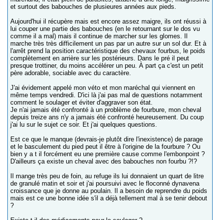
et surtout des babouches de plusieures années aux pieds.
Aujourd'hui il récupère mais est encore assez maigre, ils ont réussi à
lui couper une partie des babouches (en le retournant sur le dos vu
comme il a mal) mais il continue de marcher sur les glomes. Il
marche très très difficilement un pas par un autre sur un sol dur. Et à
l'arrêt prend la position caractéristique des chevaux fourbus, le poids
complètement en arrière sur les postérieurs. Dans le pré il peut
presque trottiner, du moins accélérer un peu. À part ça c'est un petit
père adorable, sociable avec du caractère.
J'ai évidement appelé mon véto et mon maréchal qui viennent en
même temps vendredi. D'ici là j'ai pas mal de questions notamment
comment le soulager et éviter d'aggraver son état.
Je n'ai jamais été confronté à un problème de fourbure, mon cheval
depuis treize ans n'y a jamais été confronté heureusement. Du coup
j'ai lu sur le sujet ce soir. Et j'ai quelques questions.
Est ce que le manque (devrais-je plutôt dire l'inexistence) de parage
et le basculement du pied peut il être à l'origine de la fourbure ? Ou
bien y a t il forcément eu une première cause comme l'embonpoint ?
D'ailleurs ça existe un cheval avec des babouches non fourbu ?!?
Il mange très peu de foin, au refuge ils lui donnaient un quart de litre
de granulé matin et soir et j'ai poursuivi avec le floconné dynavena
croissance que je donne au poulain. Il a besoin de reprendre du poids
mais est ce une bonne idée s'il a déjà tellement mal à se tenir debout
?