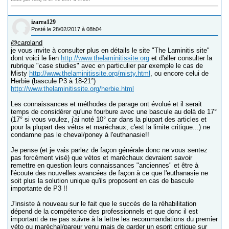
izarra129
Posté le 28/02/2017 à 08h04
@caroland
je vous invite à consulter plus en détails le site "The Laminitis site"
dont voici le lien
http://www.thelaminitissite.org
et d'aller consulter la
rubrique "case studies" avec en particulier par exemple le cas de
Misty
http://www.thelaminitissite.org/misty.html
, ou encore celui de
Herbie (bascule P3 à 18-21°)
http://www.thelaminitissite.org/herbie.html
Les connaissances et méthodes de parage ont évolué et il serait
temps de considérer qu'une fourbure avec une bascule au delà de 17°
(17° si vous voulez, j'ai noté 10° car dans la plupart des articles et
pour la plupart des vétos et maréchaux, c'est la limite critique...) ne
condamne pas le cheval/poney à l'euthanasie!!
Je pense (et je vais parlez de façon générale donc ne vous sentez
pas forcément visé) que vétos et maréchaux devraient savoir
remettre en question leurs connaissances "anciennes" et être à
l'écoute des nouvelles avancées de façon à ce que l'euthanasie ne
soit plus la solution unique qu'ils proposent en cas de bascule
importante de P3 !!
J'insiste à nouveau sur le fait que le succès de la réhabilitation
dépend de la compétence des professionnels et que donc il est
important de ne pas suivre à la lettre les recommandations du premier
véto ou maréchal/pareur venu mais de garder un esprit critique sur