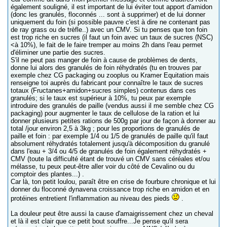
également souligné, il est important de lui éviter tout apport d'amidon
(donc les granulés, floconnés ... sont à supprimer) et de lui donner
uniquement du foin (si possible pauvre c'est à dire ne contenant pas
de ray grass ou de trèfle..) avec un CMV. Si tu penses que ton foin
est trop riche en sucres (il faut un foin avec un taux de sucres (NSC)
<à 10%), le fait de le faire tremper au moins 2h dans l'eau permet
d'éliminer une partie des sucres.
S'il ne peut pas manger de foin à cause de problèmes de dents,
donne lui alors des granulés de foin réhydratés (tu en trouves par
exemple chez CG packaging ou zooplus ou Kramer Equitation mais
renseigne toi auprès du fabricant pour connaître le taux de sucres
totaux (Fructanes+amidon+sucres simples) contenus dans ces
granulés; si le taux est supérieur à 10%, tu peux par exemple
introduire des granulés de paille (vendus aussi il me semble chez CG
packaging) pour augmenter le taux de cellulose de la ration et lui
donner plusieurs petites rations de 500g par jour de façon à donner au
total /jour environ 2,5 à 3kg ; pour les proportions de granulés de
paille et foin : par exemple 1/4 ou 1/5 de granulés de paille qu'il faut
absolument réhydratés totalement jusqu'à décomposition du granulé
dans l'eau + 3/4 ou 4/5 de granulés de foin également réhydratés +
CMV (toute la difficulté étant de trouvé un CMV sans céréales et/ou
mélasse, tu peux peut-être aller voir du côté de Cevalino ou du
comptoir des plantes...) .
Car là, ton petit loulou, paraît être en crise de fourbure chronique et lui
donner du floconné dynavena croissance trop riche en amidon et en
protéines entretient l'inflammation au niveau des pieds
.
La douleur peut être aussi la cause d'amaigrissement chez un cheval
et là il est clair que ce petit bout souffre...Je pense qu'il sera