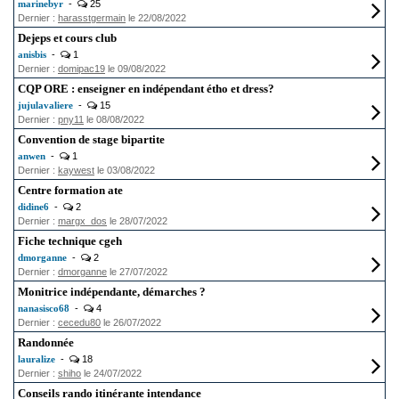
marinebyr
-
25
Dernier :
harasstgermain
le 22/08/2022
Dejeps et cours club
anisbis
-
1
Dernier :
domipac19
le 09/08/2022
CQP ORE : enseigner en indépendant étho et dress?
jujulavaliere
-
15
Dernier :
pny11
le 08/08/2022
Convention de stage bipartite
anwen
-
1
Dernier :
kaywest
le 03/08/2022
Centre formation ate
didine6
-
2
Dernier :
margx_dos
le 28/07/2022
Fiche technique cgeh
dmorganne
-
2
Dernier :
dmorganne
le 27/07/2022
Monitrice indépendante, démarches ?
nanasisco68
-
4
Dernier :
cecedu80
le 26/07/2022
Randonnée
lauralize
-
18
Dernier :
shiho
le 24/07/2022
Conseils rando itinérante intendance