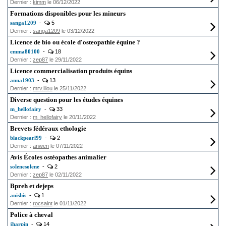
Dernier :
kimm
le 06/12/2022
Formations disponibles pour les mineurs
sanga1209
-
5
Dernier :
sanga1209
le 03/12/2022
Licence de bio ou école d'osteopathie équine ?
emma80100
-
18
Dernier :
zep87
le 29/11/2022
Licence commercialisation produits équins
anna1903
-
13
Dernier :
mrv.lilou
le 25/11/2022
Diverse question pour les études équines
m_hellofairy
-
33
Dernier :
m_hellofairy
le 20/11/2022
Brevets fédéraux ethologie
blackpearl99
-
2
Dernier :
anwen
le 07/11/2022
Avis Écoles ostéopathes animalier
solenesolene
-
2
Dernier :
zep87
le 02/11/2022
Bpreh et dejeps
anisbis
-
1
Dernier :
rocsaint
le 01/11/2022
Police à cheval
jharpin
-
14