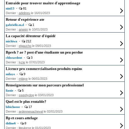
Entraide pour trouver maitre d'apprentissage
nini13
-
81
Dernier :
adelineu
le 16/01/2023
Retour d'expérience ate
gabrielle.m.d
-
1
Dernier :
anwen
le 10/01/2023
La capacité détenteur d'équidé
michiwa
-
212
Dernier :
elgaucho
le 09/01/2023
Bpreh ? ae ? post d’une étudiante un peu perdue
chloeardent
-
3
Dernier :
lyzie
le 07/01/2023
Licence pro commercialisation produits equins
milaye
-
9
Dernier :
milaye
le 06/01/2023
Renseignements sur mon parcours professionnel
lianie
-
5
Dernier :
sweetydog
le 03/01/2023
Quel est le plus rentable?
bibicheeee
-
17
Dernier :
ardennesacheval
le 02/01/2023
Bp et cours attelage
didine6
-
8
Dernier :
liteulorce
le 01/01/2023