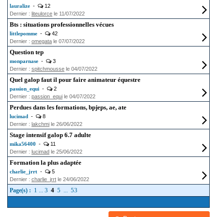
lauralize
-
12
Dernier :
liteulorce
le 11/07/2022
Bts : situations professionnelles vécues
littlepomme
-
42
Dernier :
omegata
le 07/07/2022
Question tep
monparnase
-
3
Dernier :
spitchmousse
le 04/07/2022
Quel galop faut il pour faire animateur équestre
passion_equi
-
2
Dernier :
passion_equi
le 04/07/2022
Perdues dans les formations, bpjeps, ae, ate
lucimad
-
8
Dernier :
lakchmi
le 26/06/2022
Stage intensif galop 6.7 adulte
mika56400
-
11
Dernier :
lucimad
le 25/06/2022
Formation la plus adaptée
charlie_jrrt
-
5
Dernier :
charlie_jrrt
le 24/06/2022
1
...
3
4
5
...
53
Page(s) :