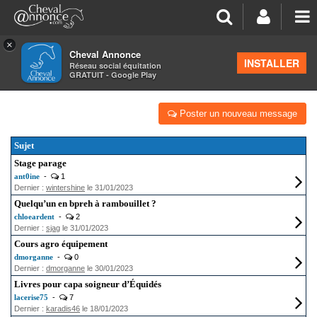
×
Cheval Annonce
Forum
INSTALLER
Réseau social équitation
GRATUIT - Google Play
FORMATIONS ÉQUESTRES
Poster un nouveau message
Sujet
Stage parage
ant0ine
-
1
Dernier :
wintershine
le 31/01/2023
Quelqu’un en bpreh à rambouillet ?
chloeardent
-
2
Dernier :
sjag
le 31/01/2023
Cours agro équipement
dmorganne
-
0
Dernier :
dmorganne
le 30/01/2023
Livres pour capa soigneur d’Équidés
lacerise75
-
7
Dernier :
karadis46
le 18/01/2023