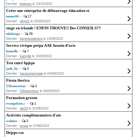
Dernier :
bojesse
le 23/10/2022
Créer une entreprise de débourrage éducation et
sunset44
-
17
Dernier :
girly61
le 25/09/2022
stage en irlande ! ENFIN TROUVE!! Des CONSEILS??
mlafargu
-
36
Dernier :
berenicedenice
le 13/09/2022
Service civique prépa AAE besoin d’avis
kamylle
-
7
Dernier :
kamylle
le 10/09/2022
Test entré bpjeps
jade_lst
-
3
Dernier :
harasstgermain
le 04/09/2022
Fiesta iberica
53francetour
-
0
Dernier :
53francetour
le 04/09/2022
Formation groom
evangelyne.c
-
1
Dernier :
elo33
le 31/08/2022
Activités complémentaires d'ate
walmos
-
3
Dernier :
expar
le 27/08/2022
Dejeps cso