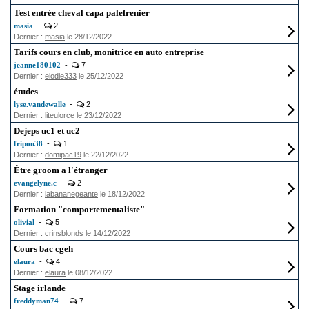
Test entrée cheval capa palefrenier
masia
-
2
Dernier :
masia
le 28/12/2022
Tarifs cours en club, monitrice en auto entreprise
jeanne180102
-
7
Dernier :
elodie333
le 25/12/2022
études
lyse.vandewalle
-
2
Dernier :
liteulorce
le 23/12/2022
Dejeps uc1 et uc2
fripou38
-
1
Dernier :
domipac19
le 22/12/2022
Être groom a l'étranger
evangelyne.c
-
2
Dernier :
labananegeante
le 18/12/2022
Formation "comportementaliste"
olivial
-
5
Dernier :
crinsblonds
le 14/12/2022
Cours bac cgeh
elaura
-
4
Dernier :
elaura
le 08/12/2022
Stage irlande
freddyman74
-
7