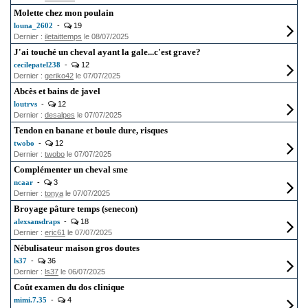
Molette chez mon poulain
louna_2602
-
19
Dernier :
iletaittemps
le 08/07/2025
J'ai touché un cheval ayant la gale...c'est grave?
cecilepatel238
-
12
Dernier :
geriko42
le 07/07/2025
Abcès et bains de javel
loutrvs
-
12
Dernier :
desalpes
le 07/07/2025
Tendon en banane et boule dure, risques
twobo
-
12
Dernier :
twobo
le 07/07/2025
Complémenter un cheval sme
ncaar
-
3
Dernier :
tonya
le 07/07/2025
Broyage pâture temps (senecon)
alexsansdraps
-
18
Dernier :
eric61
le 07/07/2025
Nébulisateur maison gros doutes
ls37
-
36
Dernier :
ls37
le 06/07/2025
Coût examen du dos clinique
mimi.7.35
-
4