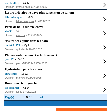
mxelle.dhrb
-
17
Dernier :
mxelle.dhrb
le 20/06/2025
La propriétaire ne paye plus sa pension de sa jum
hilaryduvoyeux
-
95
Dernier :
hilaryduvoyeux
le 20/06/2025
Perte de poils sur tête cheval
sissi35
-
3
Dernier :
mooxis
le 20/06/2025
Assurance équine dans les dom
anais63_972
-
4
Dernier :
quindim
le 19/06/2025
Photosensibilisation et rétablissement
gena67
-
18
Dernier :
pierre59380
le 19/06/2025
Hydratation pour les crins
ruruetmoi
-
22
Dernier :
marj0j0
le 18/06/2025
Bosse antérieur gauche
lilouquarter
-
14
Dernier :
leif
le 17/06/2025
1
...
8
9
10
...
474
Page(s) :