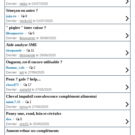
Dernier :
globs
le 01/07/2025
Séneçon ou autre ?
juju.rn
-
6
Dernier :
geriko42
le 01/07/2025
" piqûre " inter cuisse ?
lilouquarter
-
5
Dernier :
lilouquarter
le 30/06/2025
Aide analyse SME
titespanole
-
11
Dernier :
titespanole
le 29/06/2025
Onguent, est-il encore utilisable ?
flamme_vals
-
2
Dernier :
lett
le 27/06/2025
Poux ? gale ? help....
cleard73
-
17
Dernier :
osiris64
le 27/06/2025
Cheval impulsif convalescence complément alimentai
mimi.7.35
-
1
Dernier :
tonya
le 27/06/2025
Poney sme, rond, foin et céréales
dru
-
5
Dernier :
eric61
le 25/06/2025
Jument refuse ses compléments