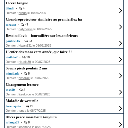
Ulcère langue
blindh
-
4
Dernier :
blindh
le 10/07/2025
Chondroprotecteur similaire au premierflex ha
sarausa
-
47
Dernier :
patyhorse
le 10/07/2025
Besoin d’avis – fourmilière sur les antérieurs
pauline.45
-
23
Dernier :
kiwan231
le 09/07/2025
L'enfer des taons cette année, que faire ?!
ninilulu2
-
10
Dernier :
hisatis39
le 09/07/2025
Soucis pieds poulain 2 ans
mimidada
-
8
Dernier :
himaliae
le 09/07/2025
Changement ferrure
soso50
-
2
Dernier :
liteulorce
le 08/07/2025
Maladie de west nile
tresorquito
-
19
Dernier :
tonya
le 08/07/2025
Abcès percé mais boite toujours
solange27
-
8
Dernier :
lenahaha
le 08/07/2025