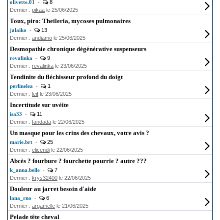
olivette.01
-
8
Dernier :
pikaa
le 25/06/2025
Toux, piro: Theileria, mycoses pulmonaires
jalaiko
-
13
Dernier :
andiamo
le 25/06/2025
Desmopathie chronique dégénérative suspenseurs
revalinka
-
9
Dernier :
revalinka
le 23/06/2025
Tendinite du fléchisseur profond du doigt
perlinelea
-
1
Dernier :
leif
le 23/06/2025
Incertitude sur uvéite
isa33
-
11
Dernier :
fandada
le 22/06/2025
Un masque pour les crins des chevaux, votre avis ?
marie.brt
-
25
Dernier :
elicendi
le 22/06/2025
Abcès ? fourbure ? fourchette pourrie ? autre ???
k_anna.belle
-
7
Dernier :
krys32400
le 22/06/2025
Douleur au jarret besoin d'aide
lana_rno
-
6
Dernier :
argamelle
le 21/06/2025
Pelade tête cheval