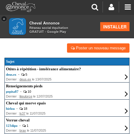
×
Cheval Annonce
Forum
INSTALLER
Réseau social équitation
GRATUIT - Google Play
LA SANTÉ - LES SOINS
Poster un nouveau message
Sujet
Otites à répétition - intolérance alimentaire?
deus.ex
-
5
Dernier :
deus.ex
le 13/07/2025
Renseignements pieds
pepita87
-
10
Dernier :
liteulorce
le 12/07/2025
Cheval qui morve epais
birlou
-
18
Dernier :
ls37
le 11/07/2025
Verrue cheval
123dipo
-
1
Dernier :
brax
le 11/07/2025