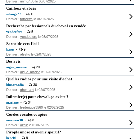
Dernier :
mimi.7.35
le 06/07/2025
Cailloux et abcès
solange27
-
11
Dernier :
totorette
le 04/07/2025
Recherche professionnels du cheval en vendée
vendeefers
-
5
Dernier :
vendeefers
le 03/07/2025
Sarcoide vers l’œil
kasus
-
9
Dernier :
alesko
le 02/07/2025
Des avis
aigue_marine
-
20
Dernier :
aigue_marine
le 02/07/2025
Quelles radios pour une visite d'achat
bluearcadia
-
30
Dernier :
cher_ami
le 02/07/2025
Infirmier(e) pour cheval, ça existe ?
mariane
-
34
Dernier :
frederique3560
le 02/07/2025
Cordes vocales coupées
marine-s38
-
8
Dernier :
altaiir
le 01/07/2025
Piroplasmose et avenir sportif?
bene01
-
9