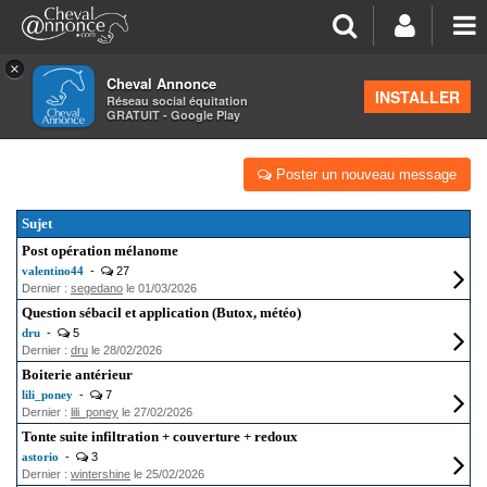
×
Cheval Annonce
Forum
INSTALLER
Réseau social équitation
GRATUIT - Google Play
LA SANTÉ - LES SOINS
Poster un nouveau message
Sujet
Post opération mélanome
valentino44
-
27
Dernier :
segedano
le 01/03/2026
Question sébacil et application (Butox, météo)
dru
-
5
Dernier :
dru
le 28/02/2026
Boiterie antérieur
lili_poney
-
7
Dernier :
lili_poney
le 27/02/2026
Tonte suite infiltration + couverture + redoux
astorio
-
3
Dernier :
wintershine
le 25/02/2026