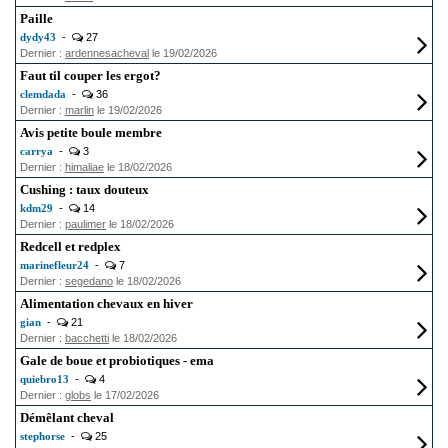
Paille
dydy43
-
27
Dernier :
ardennesacheval
le 19/02/2026
Faut til couper les ergot?
clemdada
-
36
Dernier :
marlin
le 19/02/2026
Avis petite boule membre
carrya
-
3
Dernier :
himaliae
le 18/02/2026
Cushing : taux douteux
kdm29
-
14
Dernier :
paulimer
le 18/02/2026
Redcell et redplex
marinefleur24
-
7
Dernier :
segedano
le 18/02/2026
Alimentation chevaux en hiver
gian
-
21
Dernier :
bacchetti
le 18/02/2026
Gale de boue et probiotiques - ema
quiebro13
-
4
Dernier :
globs
le 17/02/2026
Démêlant cheval
stephorse
-
25