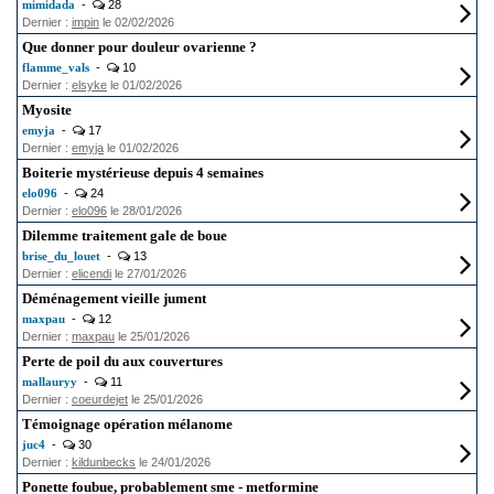
mimidada
-
28
Dernier :
impin
le 02/02/2026
Que donner pour douleur ovarienne ?
flamme_vals
-
10
Dernier :
elsyke
le 01/02/2026
Myosite
emyja
-
17
Dernier :
emyja
le 01/02/2026
Boiterie mystérieuse depuis 4 semaines
elo096
-
24
Dernier :
elo096
le 28/01/2026
Dilemme traitement gale de boue
brise_du_louet
-
13
Dernier :
elicendi
le 27/01/2026
Déménagement vieille jument
maxpau
-
12
Dernier :
maxpau
le 25/01/2026
Perte de poil du aux couvertures
mallauryy
-
11
Dernier :
coeurdejet
le 25/01/2026
Témoignage opération mélanome
juc4
-
30
Dernier :
kildunbecks
le 24/01/2026
Ponette foubue, probablement sme - metformine