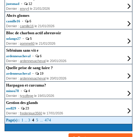
justsmad
-
12
Dernier :
envy4
le 21/01/2026
Abcès glomes
camille16
-
6
Dernier :
camille16
le 21/01/2026
Bloc de charbon actif abreuvoir
solange27
-
5
Dernier :
pomme60
le 21/01/2026
Sélénium sans vit e
ardennesacheval
-
6
Dernier :
ardennesacheval
le 20/01/2026
Quelle prise de sang faire ?
ardennesacheval
-
19
Dernier :
ardennesacheval
le 20/01/2026
Harpagon et curcuma?
minou78
-
4
Dernier :
tysolfege
le 19/01/2026
Gestion des glands
erell29
-
23
Dernier :
frederique3560
le 17/01/2026
1
...
3
4
5
...
474
Page(s) :