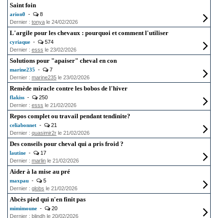
Saint foin
arion0
-
8
Dernier :
tonya
le 24/02/2026
L'argile pour les chevaux : pourquoi et comment l'utiliser
cyriaque
-
574
Dernier :
esss
le 23/02/2026
Solutions pour "apaiser" cheval en con
marine235
-
7
Dernier :
marine235
le 23/02/2026
Remède miracle contre les bobos de l'hiver
flakiss
-
250
Dernier :
esss
le 21/02/2026
Repos complet ou travail pendant tendinite?
celiabonnet
-
21
Dernier :
quasimir2r
le 21/02/2026
Des conseils pour cheval qui a pris froid ?
lautine
-
17
Dernier :
marlin
le 21/02/2026
Aider à la mise au pré
maxpau
-
5
Dernier :
globs
le 21/02/2026
Abcès pied qui n'en finit pas
mimimoune
-
20
Dernier :
blindh
le 20/02/2026