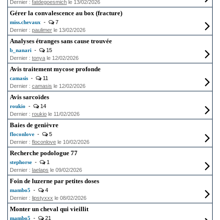
Dernier :
fatdegoesmich
le 13/02/2026
Gérer la convalescence au box (fracture)
miss.chevaux
-
7
Dernier :
paulimer
le 13/02/2026
Analyses étranges sans cause trouvée
b_nanari
-
15
Dernier :
tonya
le 12/02/2026
Avis traitement mycose profonde
camasis
-
11
Dernier :
camasis
le 12/02/2026
Avis sarcoïdes
roukio
-
14
Dernier :
roukio
le 11/02/2026
Baies de genièvre
floconlove
-
5
Dernier :
floconlove
le 10/02/2026
Recherche podologue 77
stephorse
-
1
Dernier :
laelaps
le 09/02/2026
Foin de luzerne par petites doses
mambo5
-
4
Dernier :
lipstyxxx
le 08/02/2026
Monter un cheval qui vieillit
mambo5
-
21