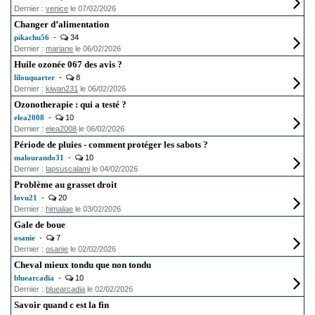
Dernier :
venice
le 07/02/2026
Changer d’alimentation
pikachu56
-
34
Dernier :
mariane
le 06/02/2026
Huile ozonée 067 des avis ?
lilouquarter
-
8
Dernier :
kiwan231
le 06/02/2026
Ozonotherapie : qui a testé ?
elea2008
-
10
Dernier :
elea2008
le 06/02/2026
Période de pluies - comment protéger les sabots ?
malourando31
-
10
Dernier :
lapsuscalami
le 04/02/2026
Problème au grasset droit
lovu21
-
20
Dernier :
himaliae
le 03/02/2026
Gale de boue
osanie
-
7
Dernier :
osanie
le 02/02/2026
Cheval mieux tondu que non tondu
bluearcadia
-
10
Dernier :
bluearcadia
le 02/02/2026
Savoir quand c est la fin