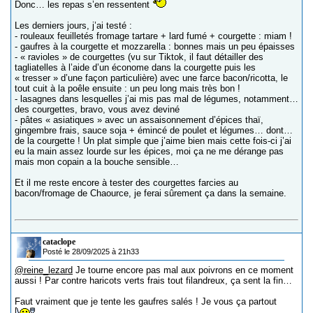
Donc… les repas s’en ressentent
Les derniers jours, j’ai testé :
- rouleaux feuilletés fromage tartare + lard fumé + courgette : miam !
- gaufres à la courgette et mozzarella : bonnes mais un peu épaisses
- « ravioles » de courgettes (vu sur Tiktok, il faut détailler des
tagliatelles à l’aide d’un économe dans la courgette puis les
« tresser » d’une façon particulière) avec une farce bacon/ricotta, le
tout cuit à la poêle ensuite : un peu long mais très bon !
- lasagnes dans lesquelles j’ai mis pas mal de légumes, notamment…
des courgettes, bravo, vous avez deviné
- pâtes « asiatiques » avec un assaisonnement d’épices thaï,
gingembre frais, sauce soja + émincé de poulet et légumes… dont…
de la courgette ! Un plat simple que j’aime bien mais cette fois-ci j’ai
eu la main assez lourde sur les épices, moi ça ne me dérange pas
mais mon copain a la bouche sensible…
Et il me reste encore à tester des courgettes farcies au
bacon/fromage de Chaource, je ferai sûrement ça dans la semaine.
cataclope
Posté le 28/09/2025 à 21h33
@reine_lezard
Je tourne encore pas mal aux poivrons en ce moment
aussi ! Par contre haricots verts frais tout filandreux, ça sent la fin…
Faut vraiment que je tente les gaufres salés ! Je vous ça partout