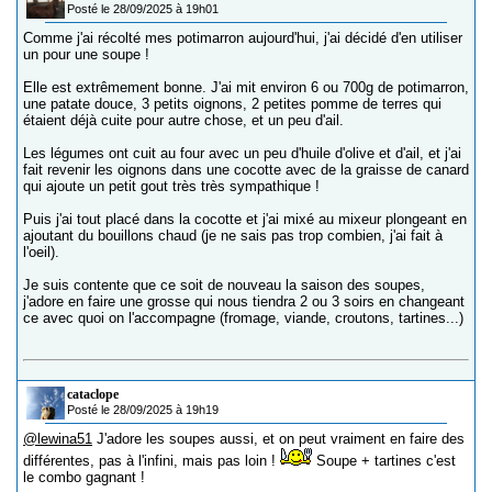
Posté le 28/09/2025 à 19h01
Comme j'ai récolté mes potimarron aujourd'hui, j'ai décidé d'en utiliser
un pour une soupe !
Elle est extrêmement bonne. J'ai mit environ 6 ou 700g de potimarron,
une patate douce, 3 petits oignons, 2 petites pomme de terres qui
étaient déjà cuite pour autre chose, et un peu d'ail.
Les légumes ont cuit au four avec un peu d'huile d'olive et d'ail, et j'ai
fait revenir les oignons dans une cocotte avec de la graisse de canard
qui ajoute un petit gout très très sympathique !
Puis j'ai tout placé dans la cocotte et j'ai mixé au mixeur plongeant en
ajoutant du bouillons chaud (je ne sais pas trop combien, j'ai fait à
l'oeil).
Je suis contente que ce soit de nouveau la saison des soupes,
j'adore en faire une grosse qui nous tiendra 2 ou 3 soirs en changeant
ce avec quoi on l'accompagne (fromage, viande, croutons, tartines...)
cataclope
Posté le 28/09/2025 à 19h19
@lewina51
J'adore les soupes aussi, et on peut vraiment en faire des
différentes, pas à l'infini, mais pas loin !
Soupe + tartines c'est
le combo gagnant !