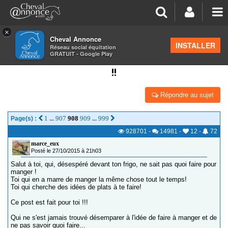
×
Cheval Annonce
Forum
>
Salon de thé
INSTALLER
Réseau social équitation
GRATUIT - Google Play
QUOI MANGER AUJOURD'HUI? CE POST EST POUR TOI
!!
Répondre au sujet
1
907
908
909
999
Page(s) :
...
...
928701
-
14981
-
12
-
72
marce_eux
Posté le 27/10/2015 à 21h03
Salut à toi, qui, désespéré devant ton frigo, ne sait pas quoi faire pour
manger !
Toi qui en a marre de manger la même chose tout le temps!
Toi qui cherche des idées de plats à te faire!
Ce post est fait pour toi !!!
Qui ne s'est jamais trouvé désemparer à l'idée de faire à manger et de
ne pas savoir quoi faire...