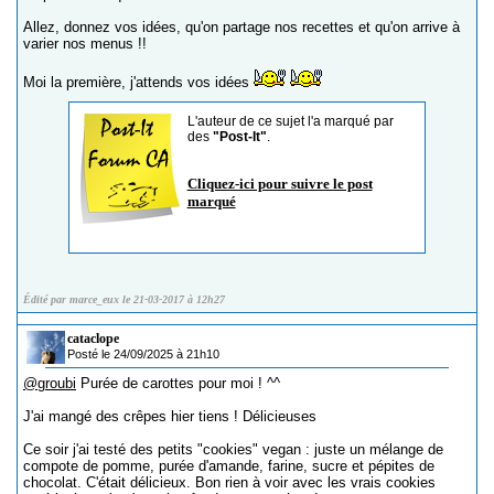
Allez, donnez vos idées, qu'on partage nos recettes et qu'on arrive à
varier nos menus !!
Moi la première, j'attends vos idées
L'auteur de ce sujet l'a marqué par
des
"Post-It"
.
Cliquez-ici pour suivre le post
marqué
Édité par marce_eux le 21-03-2017 à 12h27
cataclope
Posté le 24/09/2025 à 21h10
@groubi
Purée de carottes pour moi ! ^^
J'ai mangé des crêpes hier tiens ! Délicieuses
Ce soir j'ai testé des petits "cookies" vegan : juste un mélange de
compote de pomme, purée d'amande, farine, sucre et pépites de
chocolat. C'était délicieux. Bon rien à voir avec les vrais cookies