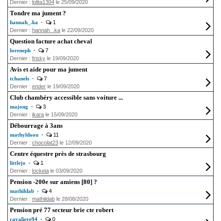
Dernier :
lolita1304
le 25/09/2020
Tondre ma jument ?
hannah_.ka
-
1
Dernier :
hannah_.ka
le 22/09/2020
Question facture achat cheval
loreneph
-
7
Dernier :
frisky
le 19/09/2020
Avis et aide pour ma jument
tchanels
-
7
Dernier :
ender
le 19/09/2020
Club chambéry accessible sans voiture ...
majong
-
3
Dernier :
ikara
le 15/09/2020
Débourrage à 3ans
mathyldoou
-
11
Dernier :
chocolat23
le 12/09/2020
Centre équestre près de strasbourg
littlejo
-
1
Dernier :
lockeia
le 03/09/2020
Pension -200e sur amiens [80] ?
mathildab
-
4
Dernier :
mathildab
le 28/08/2020
Pension pré 77 secteur brie cte robert
cavaliere94
-
0