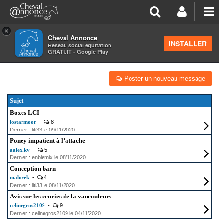
×
Cheval Annonce
Forum
INSTALLER
Réseau social équitation
GRATUIT - Google Play
AVIS ÉQUESTRES
Poster un nouveau message
Sujet
Boxes LCI
lostarmoor
-
8
Dernier :
liti33
le 09/11/2020
Poney impatient à l’attache
aalex.kv
-
5
Dernier :
enblemix
le 08/11/2020
Conception barn
malorek
-
4
Dernier :
liti33
le 08/11/2020
Avis sur les ecuries de la vaucouleurs
celinegros2109
-
9
Dernier :
celinegros2109
le 04/11/2020