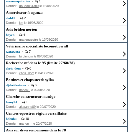
manonequitation
-
1
Dernier :
doudou31380
le 16/08/2020
Amortisseur fouganza
clab10
-
2
Dernier :
lett
le 16/08/2020
Avis bridon norton
hayen
-
4
Dernier :
mattequestre
le 13/08/2020
Vétérinaire spécialiste locomotion idf
watawota
-
7
Dernier :
birdienum
le 06/08/2020
Recherche mf dans le 95 (limite 27/60/78)
chris_dom
-
0
Dernier :
chris_dom
le 04/08/2020
Bottines et chaps steeds sylka
djebeldesierra
-
6
Dernier :
nana61
le 02/08/2020
Cherche constructeur manège
lenny03
-
1
Dernier :
alexanne09
le 29/07/2020
Centres equestres région versaillaise
bbhuhu
-
10
Dernier :
marion_r
le 20/07/2020
Avis sur diverses pensions dans le 78