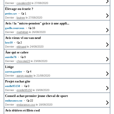
Dernier :
cavaliere94
le 27/08/2020
Élevage ou écurie ?
petite.cav
-
1
Dernier :
loutree
le 27/08/2020
Avis / la "micro-pension" grâce à une appli...
gaelle.courcoux
-
16
Dernier :
mathildab
le 26/08/2020
Avis vieux vl ou van neuf
lote10
-
2
Dernier :
eldraagl
le 24/08/2020
Âne qui se cabre
aurelie76
-
9
Dernier :
chocolat23
le 23/08/2020
Litige
aaron.gautier
-
4
Dernier :
aaron.gautier
le 21/08/2020
Projet rachat gîte
estelle95150
-
0
Dernier :
estelle95150
le 19/08/2020
Conseil achat premier jeune cheval de sport
endurance.cso
-
22
Dernier :
endurance.cso
le 18/08/2020
Avis têtières et filets cwd