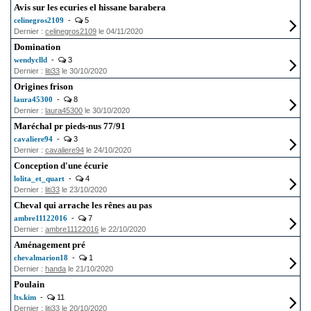
Avis sur les ecuries el hissane barabera
celinegros2109
-
5
Dernier :
celinegros2109
le 04/11/2020
Domination
wendyclld
-
3
Dernier :
liti33
le 30/10/2020
Origines frison
laura45300
-
8
Dernier :
laura45300
le 30/10/2020
Maréchal pr pieds-nus 77/91
cavaliere94
-
3
Dernier :
cavaliere94
le 24/10/2020
Conception d'une écurie
lolita_et_quart
-
4
Dernier :
liti33
le 23/10/2020
Cheval qui arrache les rênes au pas
ambre11122016
-
7
Dernier :
ambre11122016
le 22/10/2020
Aménagement pré
chevalmarion18
-
1
Dernier :
handa
le 21/10/2020
Poulain
lts.kim
-
11
Dernier :
liti33
le 20/10/2020