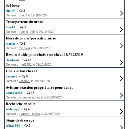
Sol boxe
cha.iff
-
3
Dernier :
cha.iff
le 19/10/2020
Transporteur shettrans
hina10
-
3
Dernier :
sookie_299
le 07/10/2020
Idées de portes/portails prairie
marlin
-
1
Dernier :
michiwa
le 05/10/2020
Besoin d'aide pour choisir un cheval &#128519
eleadiruit
-
13
Dernier :
marj1981
le 01/10/2020
Choix achat cheval
karen26
-
8
Dernier :
karen26
le 28/09/2020
Avis sur réaction propriétaire pour achat
nounours33
-
16
Dernier :
ardennesacheval
le 28/09/2020
Recherche de selle
sebha.egy
-
4
Dernier :
mathilde_pallas
le 27/09/2020
Stage de dressage
lolita1304
-
2