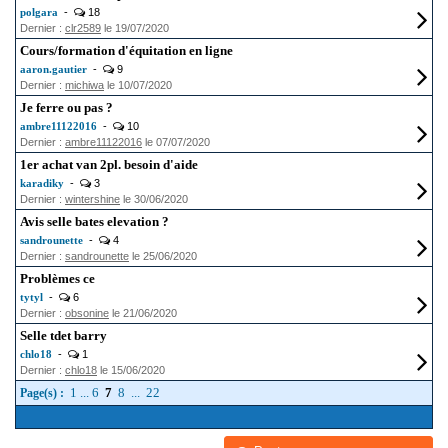
polgara
-
18
Dernier :
clr2589
le 19/07/2020
Cours/formation d'équitation en ligne
aaron.gautier
-
9
Dernier :
michiwa
le 10/07/2020
Je ferre ou pas ?
ambre11122016
-
10
Dernier :
ambre11122016
le 07/07/2020
1er achat van 2pl. besoin d'aide
karadiky
-
3
Dernier :
wintershine
le 30/06/2020
Avis selle bates elevation ?
sandrounette
-
4
Dernier :
sandrounette
le 25/06/2020
Problèmes ce
tytyl
-
6
Dernier :
obsonine
le 21/06/2020
Selle tdet barry
chlo18
-
1
Dernier :
chlo18
le 15/06/2020
1
...
6
7
8
...
22
Page(s) :