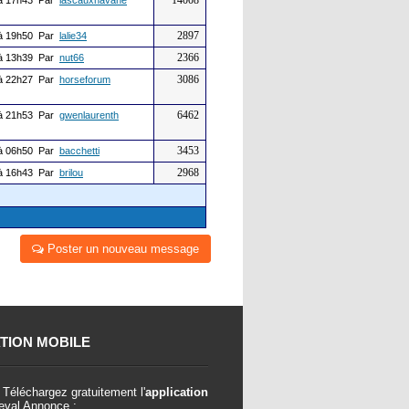
14008
à 17h43 Par
lascauxhavane
2897
à 19h50 Par
lalie34
2366
à 13h39 Par
nut66
3086
à 22h27 Par
horseforum
6462
à 21h53 Par
gwenlaurenth
3453
à 06h50 Par
bacchetti
2968
à 16h43 Par
brilou
Poster un nouveau message
TION MOBILE
Téléchargez gratuitement l'
application
val Annonce :