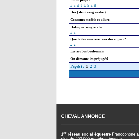
Futur proprio
1
2
3
4
5
6
7
8
Dsa ( demi sang arabe )
Concours modèle et allure.
Hafis pur sang arabe
1
2
Que faites vous avec vos dsa et psar?
1
2
Les arabos boulonnais
On démonte les préjugés!
1
2
3
Page(s) :
CHEVAL ANNONCE
er
1
réseau social équestre
Francophone a
plus de 200.000 membres inscrits.