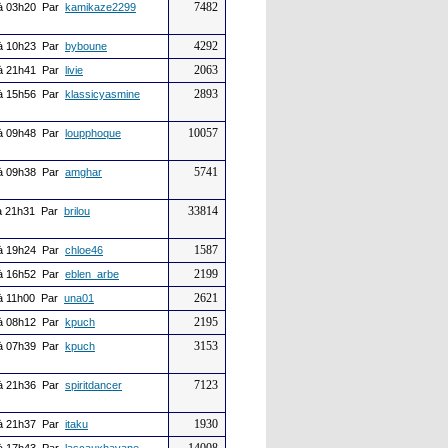
7482
à 03h20 Par
kamikaze2299
4292
à 10h23 Par
byboune
2063
à 21h41 Par
livie
2893
à 15h56 Par
klassicyasmine
10057
à 09h48 Par
loupphoque
5741
à 09h38 Par
amghar
33814
 21h31 Par
brilou
1587
à 19h24 Par
chloe46
2199
à 16h52 Par
eblen_arbe
2621
à 11h00 Par
una01
2195
à 08h12 Par
kpuch
3153
à 07h39 Par
kpuch
7123
à 21h36 Par
spiritdancer
1930
à 21h37 Par
itaku