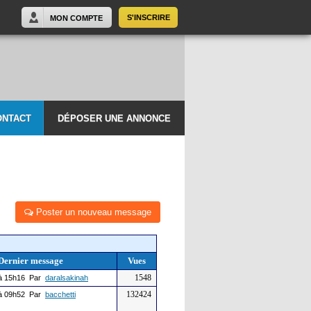
S'INSCRIRE
MON COMPTE
ONTACT
DÉPOSER UNE ANNONCE
Poster un nouveau message
Dernier message
Vues
1548
à 15h16 Par
daralsakinah
132424
à 09h52 Par
bacchetti