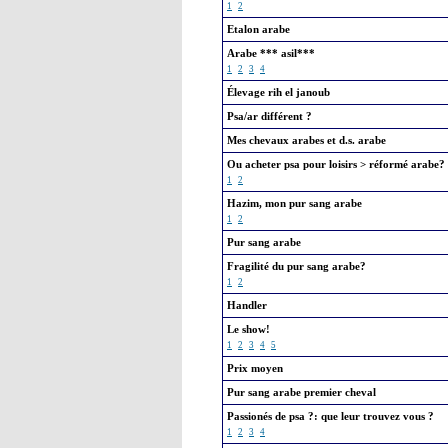
1
2
Etalon arabe
Arabe *** asil***
1
2
3
4
Élevage rih el janoub
Psa/ar différent ?
Mes chevaux arabes et d.s. arabe
Ou acheter psa pour loisirs > réformé arabe?
1
2
Hazim, mon pur sang arabe
1
2
Pur sang arabe
Fragilité du pur sang arabe?
1
2
Handler
Le show!
1
2
3
4
5
Prix moyen
Pur sang arabe premier cheval
Passionés de psa ?: que leur trouvez vous ?
1
2
3
4