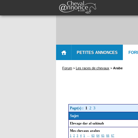
PETITES ANNONCES
FOR
Forum
>
Les races de chevaux
>
Arabe
1
2
3
Page(s) :
Sujet
Elevage dar al sakinah
Mes chevaux arabes
...
1
2
3
4
5
63
64
65
66
67