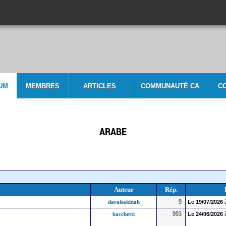
UM
MEMBRES
ARTICLES
COMMUNAUTÉ CA
C
ARABE
Auteur
Rép.
9
daralsakinah
Le
19/07/2026
993
bacchetti
Le
24/06/2026