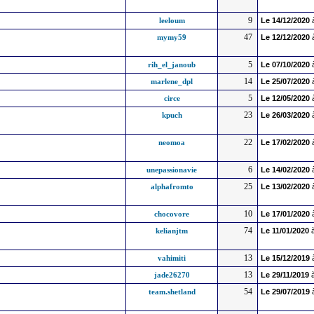
9
leeloum
Le
14/12/2020
47
mymy59
Le
12/12/2020
5
rih_el_janoub
Le
07/10/2020
14
marlene_dpl
Le
25/07/2020
5
circe
Le
12/05/2020
23
kpuch
Le
26/03/2020
22
neomoa
Le
17/02/2020
6
unepassionavie
Le
14/02/2020
25
alphafromto
Le
13/02/2020
10
chocovore
Le
17/01/2020
74
kelianjtm
Le
11/01/2020
à
13
vahimiti
Le
15/12/2019
13
jade26270
Le
29/11/2019
à
54
team.shetland
Le
29/07/2019