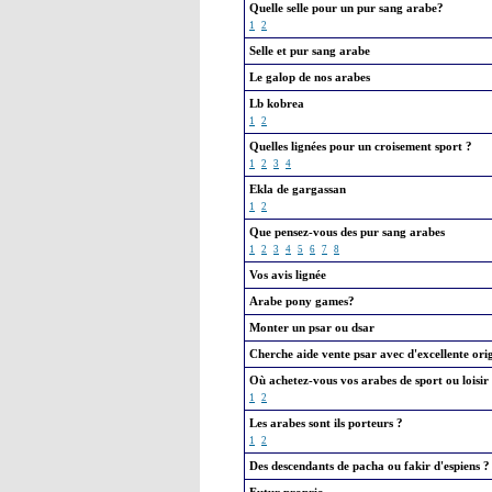
Quelle selle pour un pur sang arabe?
1
2
Selle et pur sang arabe
Le galop de nos arabes
Lb kobrea
1
2
Quelles lignées pour un croisement sport ?
1
2
3
4
Ekla de gargassan
1
2
Que pensez-vous des pur sang arabes
1
2
3
4
5
6
7
8
Vos avis lignée
Arabe pony games?
Monter un psar ou dsar
Cherche aide vente psar avec d'excellente ori
Où achetez-vous vos arabes de sport ou loisir
1
2
Les arabes sont ils porteurs ?
1
2
Des descendants de pacha ou fakir d'espiens ?