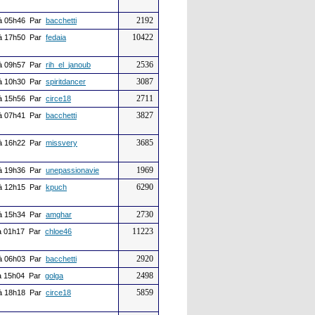
2192
à 05h46 Par
bacchetti
10422
à 17h50 Par
fedaia
2536
à 09h57 Par
rih_el_janoub
3087
à 10h30 Par
spiritdancer
2711
à 15h56 Par
circe18
3827
à 07h41 Par
bacchetti
3685
à 16h22 Par
missvery
1969
à 19h36 Par
unepassionavie
6290
à 12h15 Par
kpuch
2730
à 15h34 Par
amghar
11223
 01h17 Par
chloe46
2920
à 06h03 Par
bacchetti
2498
 15h04 Par
golga
5859
à 18h18 Par
circe18