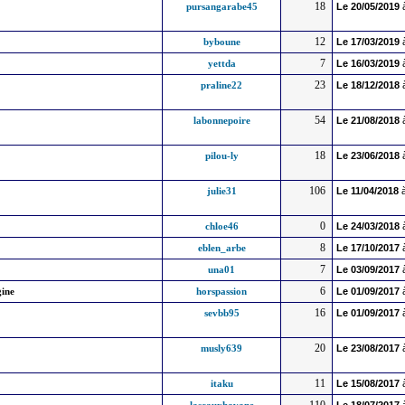
18
pursangarabe45
Le
20/05/2019
12
byboune
Le
17/03/2019
7
yettda
Le
16/03/2019
23
praline22
Le
18/12/2018
54
labonnepoire
Le
21/08/2018
18
pilou-ly
Le
23/06/2018
106
julie31
Le
11/04/2018
à
0
chloe46
Le
24/03/2018
8
eblen_arbe
Le
17/10/2017
7
una01
Le
03/09/2017
6
gine
horspassion
Le
01/09/2017
16
sevbb95
Le
01/09/2017
20
musly639
Le
23/08/2017
11
itaku
Le
15/08/2017