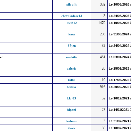
382
pilou-ly
Le
10/05/2026
3
chevaladore13
Le
24/08/2025
1479
mel312
Le
10/04/2025
206
kasa
Le
31/08/2024
32
87jen
Le
24/04/2024
461
e !
anokilie
Le
03/01/2024
20
valerio
Le
25/02/2023
10
tullia
Le
17/05/2022
916
fedaia
Le
20/02/2022
62
l.k_03
Le
16/12/2021
27
idponi
Le
14/11/2021
à
3
leeloum
Le
31/07/2021
30
iberic
Le
10/07/2021