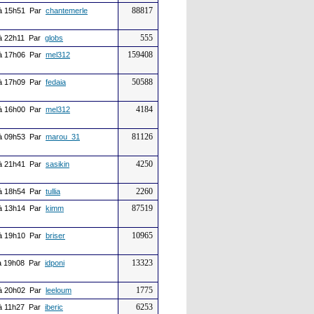
88817
à 15h51 Par
chantemerle
555
à 22h11 Par
globs
159408
à 17h06 Par
mel312
50588
à 17h09 Par
fedaia
4184
à 16h00 Par
mel312
81126
à 09h53 Par
marou_31
4250
à 21h41 Par
sasikin
2260
à 18h54 Par
tullia
87519
à 13h14 Par
kimm
10965
à 19h10 Par
briser
13323
 19h08 Par
idponi
1775
à 20h02 Par
leeloum
6253
à 11h27 Par
iberic