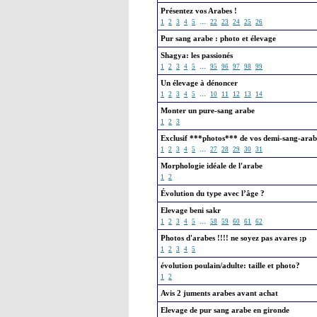
Présentez vos Arabes !
...
1
2
3
4
5
22
23
24
25
26
Pur sang arabe : photo et élevage
Shagya: les passionés
...
1
2
3
4
5
95
96
97
98
99
Un élevage à dénoncer
...
1
2
3
4
5
10
11
12
13
14
Monter un pure-sang arabe
1
2
3
Exclusif ***photos*** de vos demi-sang-arab
...
1
2
3
4
5
27
28
29
30
31
Morphologie idéale de l'arabe
1
2
Évolution du type avec l’âge ?
Elevage beni sakr
...
1
2
3
4
5
58
59
60
61
62
Photos d'arabes !!!! ne soyez pas avares ;p
1
2
3
4
5
évolution poulain/adulte: taille et photo?
1
2
Avis 2 juments arabes avant achat
Elevage de pur sang arabe en gironde