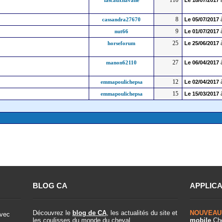
110
lascauxhavane
Le
18/07/2017
8
cassandra27670
Le
05/07/2017
9
nut66
Le
01/07/2017
25
horseforum
Le
25/06/2017
27
manon62110
Le
06/04/2017
12
emmapoulichepsa
Le
02/04/2017
15
emmapoulichepsa
Le
15/03/2017
BLOG CA
APPLICA
Découvrez le
blog de CA
, les actualités du site et
NOUVEAU
vec
les coulisses du monde du cheval.
mobile
Che