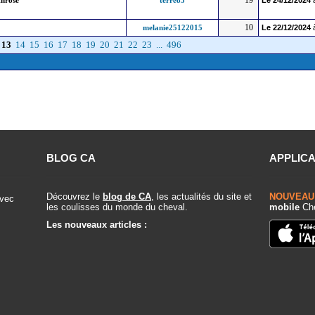
19
throse
terre83
Le
24/12/2024
10
melanie25122015
Le
22/12/2024
13
14
15
16
17
18
19
20
21
22
23
...
496
BLOG CA
APPLICA
Découvrez le
blog de CA
, les actualités du site et
NOUVEAU
vec
les coulisses du monde du cheval.
mobile
Che
Les nouveaux articles :