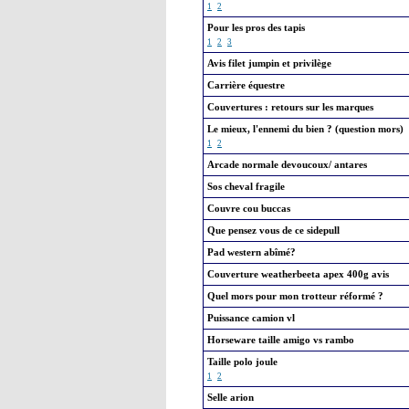
1
2
Pour les pros des tapis
1
2
3
Avis filet jumpin et privilège
Carrière équestre
Couvertures : retours sur les marques
Le mieux, l'ennemi du bien ? (question mors)
1
2
Arcade normale devoucoux/ antares
Sos cheval fragile
Couvre cou buccas
Que pensez vous de ce sidepull
Pad western abîmé?
Couverture weatherbeeta apex 400g avis
Quel mors pour mon trotteur réformé ?
Puissance camion vl
Horseware taille amigo vs rambo
Taille polo joule
1
2
Selle arion