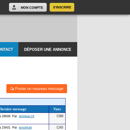
S'INSCRIRE
MON COMPTE
ONTACT
DÉPOSER UNE ANNONCE
Poster un nouveau message
Dernier message
Vues
1569
à 18h06 Par
domipac19
1245
à 15h01 Par
tenshirah