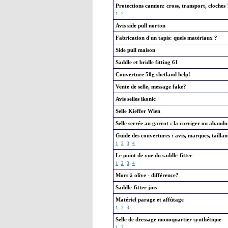
Protections camion: cross, transport, cloches 
1
2
Avis side pull norton
Fabrication d'un tapis: quels matériaux ?
Side pull maison
Saddle et bridle fitting 61
Couverture 50g shetland help!
Vente de selle, message fake?
Avis selles ikonic
Selle Kieffer Wien
Selle serrée au garrot : la corriger ou aband
Guide des couvertures : avis, marques, taillant
1
2
3
4
Le point de vue du saddle-fitter
1
2
3
4
Mors à olive - différence?
Saddle-fitter jms
Matériel parage et affûtage
1
2
3
Selle de dressage monoquartier synthétique
1
2