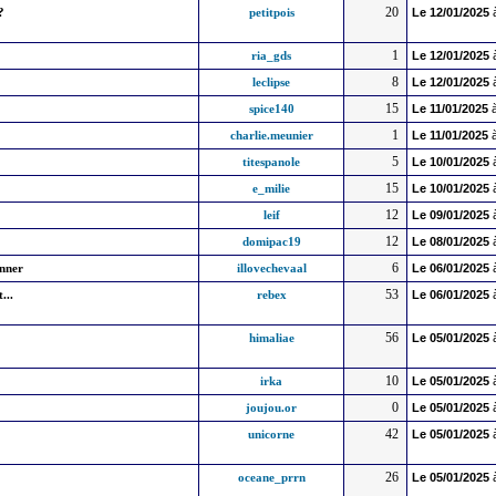
20
?
petitpois
Le
12/01/2025
1
ria_gds
Le
12/01/2025
8
leclipse
Le
12/01/2025
15
spice140
Le
11/01/2025
à
1
charlie.meunier
Le
11/01/2025
à
5
titespanole
Le
10/01/2025
15
e_milie
Le
10/01/2025
12
leif
Le
09/01/2025
12
domipac19
Le
08/01/2025
6
onner
illovechevaal
Le
06/01/2025
53
...
rebex
Le
06/01/2025
56
himaliae
Le
05/01/2025
10
irka
Le
05/01/2025
0
joujou.or
Le
05/01/2025
42
unicorne
Le
05/01/2025
26
oceane_prrn
Le
05/01/2025