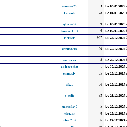
3
summer26
Le
04/01/2025
28
kareneli
Le
04/01/2025
9
sylvane85
Le
03/01/2025
6
bomba31150
Le
02/01/2025
927
jackikiri
Le
31/12/2024
20
domipac19
Le
30/12/2024
8
roxanean
Le
30/12/2024
1
audreyachat
Le
30/12/2024
35
emmaplv
Le
28/12/2024
36
pikaa
Le
28/12/2024
33
e_milie
Le
28/12/2024
5
manuella49
Le
27/12/2024
8
elouanr
Le
25/12/2024
6
mimi.7.35
Le
24/12/2024