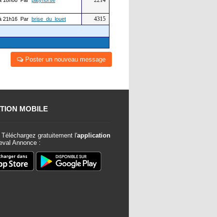
2214
à 18h08 Par
patyhorse
4315
à 21h16 Par
brise_du_louet
Poster un nouveau message
TION MOBILE
Téléchargez gratuitement l'
application
val Annonce :