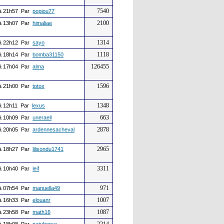
7540
à 21h57 Par
popiou77
2100
à 13h07 Par
himaliae
1314
à 22h12 Par
sayo
1118
à 18h14 Par
bomba31150
126455
à 17h04 Par
alma
1596
à 21h00 Par
totox
1348
à 12h11 Par
lexus
663
à 10h09 Par
uneraell
2878
à 20h05 Par
ardennesacheval
2965
à 18h27 Par
lilisondu1741
3311
à 10h40 Par
leif
971
à 07h54 Par
manuella49
1007
à 16h33 Par
elouanr
1087
à 23h58 Par
math16