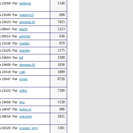
1140
à 22h58 Par
petitpois
690
à 21h49 Par
quiebro13
7415
à 15h23 Par
domipac19
1313
 09h47 Par
eija29
636
 00h14 Par
askhow
879
à 21h30 Par
madjac
1175
à 21h25 Par
quindim
1599
à 19h54 Par
leif
1036
à 19h09 Par
domipac19
1089
à 21h18 Par
zain
8728
à 15h47 Par
expar
7100
à 21h22 Par
shiho
1158
à 19h58 Par
irka
696
à 16h47 Par
joujou.or
2831
à 09h16 Par
unicorne
1361
à 01h20 Par
oceane_prrn