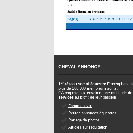
Quelle couverture / cheval non tondu avec ar
1
2
Saddle fitting en bretagne
1
...
3
4
5
6
7
8
9
10
11
12
Page(s) :
CHEVAL ANNONCE
er
1
réseau social équestre
Francophone a
plus de 200.000 membres inscrits.
CA propose aux cavaliers une multitude de
services
au profit de leur passion :
Forum cheval
Petites annonces équestres
Partage de photos
Articles sur l'équitation