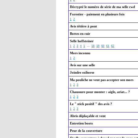
Décrypté le numéro de série de ma selle cwd
Forestier - paiement en plusieurs fois
1
2
Avis têtière à pont
Bottes en cuir
Selle hoffsteiner
...
1
2
3
4
5
58
59
60
61
62
Mors inconnu
1
2
Avis sur une selle
Joindre ezihorse
Ma pouliche ne veut pas accepter son mors
1
2
3
Chaussure pour monter : aigle, ariat... ?
1
2
3
Le " stick positif " des avis ?
1
2
3
Abris déplaçable et vent
Entretien boots
Peur de la couverture