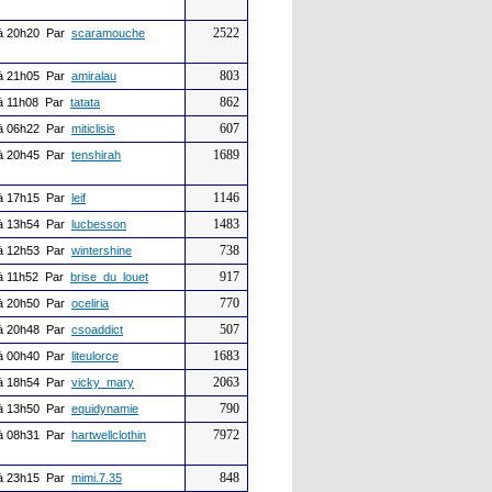
2522
à 20h20 Par
scaramouche
803
à 21h05 Par
amiralau
862
à 11h08 Par
tatata
607
à 06h22 Par
miticlisis
1689
à 20h45 Par
tenshirah
1146
à 17h15 Par
leif
1483
à 13h54 Par
lucbesson
738
à 12h53 Par
wintershine
917
à 11h52 Par
brise_du_louet
770
à 20h50 Par
oceliria
507
à 20h48 Par
csoaddict
1683
à 00h40 Par
liteulorce
2063
à 18h54 Par
vicky_mary
790
à 13h50 Par
equidynamie
7972
à 08h31 Par
hartwellclothin
848
à 23h15 Par
mimi.7.35