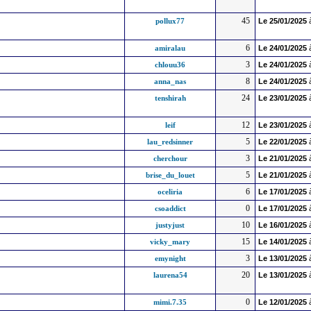
45
pollux77
Le
25/01/2025
6
amiralau
Le
24/01/2025
3
chlouu36
Le
24/01/2025
8
anna_nas
Le
24/01/2025
24
tenshirah
Le
23/01/2025
12
leif
Le
23/01/2025
5
lau_redsinner
Le
22/01/2025
3
cherchour
Le
21/01/2025
5
brise_du_louet
Le
21/01/2025
6
oceliria
Le
17/01/2025
0
csoaddict
Le
17/01/2025
10
justyjust
Le
16/01/2025
15
vicky_mary
Le
14/01/2025
3
emynight
Le
13/01/2025
20
laurena54
Le
13/01/2025
0
mimi.7.35
Le
12/01/2025