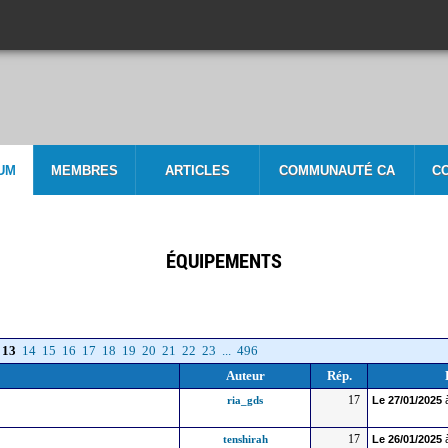
UM
MEMBRES
ARTICLES
COMMUNAUTÉ CA
C
ÉQUIPEMENTS
13
14
15
16
17
18
19
20
21
22
23
...
496
Auteur
Rép.
17
ria_gds
Le
27/01/2025
17
tenshirah
Le
26/01/2025