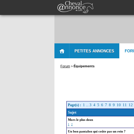
PETITES ANNONCES
FOR
Forum
>
Équipements
1
...
3
4
5
6
7
8
9
10
11
12
Page(s) :
Sujet
Mors le plus doux
1
2
Un bon pantalon qui coûte pas un rein ?