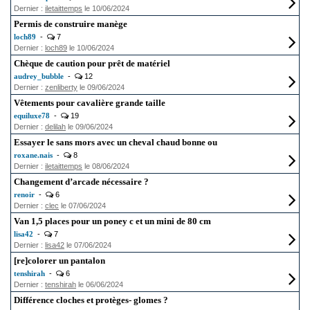
Dernier :
iletaittemps
le 10/06/2024
Permis de construire manège
loch89
-
7
Dernier :
loch89
le 10/06/2024
Chèque de caution pour prêt de matériel
audrey_bubble
-
12
Dernier :
zenliberty
le 09/06/2024
Vêtements pour cavalière grande taille
equiluxe78
-
19
Dernier :
delilah
le 09/06/2024
Essayer le sans mors avec un cheval chaud bonne ou
roxane.nais
-
8
Dernier :
iletaittemps
le 08/06/2024
Changement d’arcade nécessaire ?
renoir
-
6
Dernier :
clec
le 07/06/2024
Van 1,5 places pour un poney c et un mini de 80 cm
lisa42
-
7
Dernier :
lisa42
le 07/06/2024
[re]colorer un pantalon
tenshirah
-
6
Dernier :
tenshirah
le 06/06/2024
Différence cloches et protèges- glomes ?