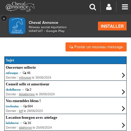
×
Cheval Annonce
Forum
INSTALLER
Réseau social équitation
GRATUIT - Google Play
ÉQUIPEMENTS
Poster un nouveau message
Sujet
Ouverture sellerie
mfouque
-
46
Dernier :
mfouque
le 30/06/2024
Conseil selle et amortiseur
dedelhorse
-
2
Dernier :
iletaittemps
le 28/06/2024
Vos ensembles bleus !
tswlouisa
-
664
Dernier :
leif
le 28/06/2024
Location fourgon avec attelage
lalahorse
-
16
Dernier :
lalahorse
le 25/06/2024