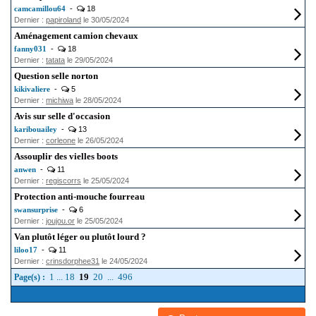
camcamillou64
-
18
Dernier :
papiroland
le 30/05/2024
Aménagement camion chevaux
fanny031
-
18
Dernier :
tatata
le 29/05/2024
Question selle norton
kikivaliere
-
5
Dernier :
michiwa
le 28/05/2024
Avis sur selle d'occasion
karibouailey
-
13
Dernier :
corleone
le 26/05/2024
Assouplir des vielles boots
anwen
-
11
Dernier :
regiscorrs
le 25/05/2024
Protection anti-mouche fourreau
swansurprise
-
6
Dernier :
joujou.or
le 25/05/2024
Van plutôt léger ou plutôt lourd ?
liloo17
-
11
Dernier :
crinsdorphee31
le 24/05/2024
1
...
18
19
20
...
496
Page(s) :