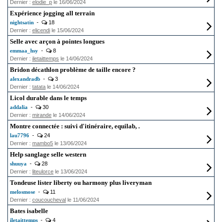
Dernier :
elodie_p
le 16/06/2024
Expérience jogging all terrain
nightsatin
-
18
Dernier :
elicendi
le 15/06/2024
Selle avec arçon à pointes longues
emmaa_hsy
-
8
Dernier :
iletaittemps
le 14/06/2024
Bridon décathlon problème de taille encore ?
alexandradb
-
3
Dernier :
tatata
le 14/06/2024
Licol durable dans le temps
addalia
-
30
Dernier :
mirande
le 14/06/2024
Montre connectée : suivi d'itinéraire, equilab, .
lau7796
-
24
Dernier :
mambo5
le 13/06/2024
Help sanglage selle western
shuuya
-
28
Dernier :
liteulorce
le 13/06/2024
Tondeuse lister liberty ou harmony plus liveryman
melosmose
-
11
Dernier :
coucoucheval
le 11/06/2024
Bates isabelle
iletaittemps
-
4