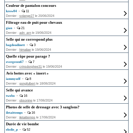
Couleur de pantalon concours
krow04
-
11
Dernier :
solange27
le 20/06/2024
Filtrage eau de puit pour chevaux
gian
-
21
Dernier :
adn_arn
le 19/06/2024
Selle qui ne correspond plus
bagdoudinett
-
3
Dernier :
himaliae
le 19/06/2024
Quelle râpe pour parage ?
evergreen67
-
7
Dernier :
crinsdorphee31
le 19/06/2024
Avis bottes avec « insert »
iammyself
-
8
Dernier :
gongfulbert
le 18/06/2024
Selle qui avance
twobo
-
16
Dernier :
obsonine
le 17/06/2024
Photos de selle de dressage avec 3 sanglons?
iletaittemps
-
16
Dernier :
iletaittemps
le 17/06/2024
Durée de vie bombe
elodie_p
-
52