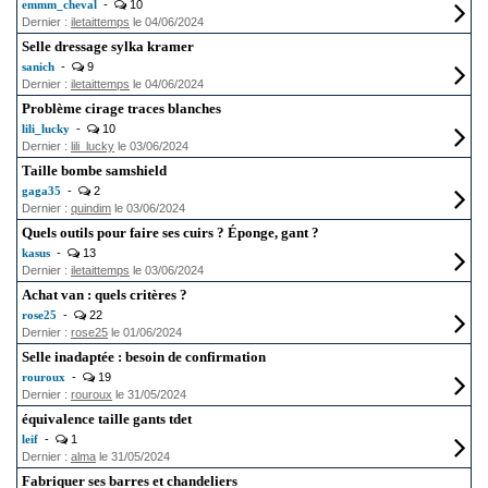
emmm_cheval
-
10
Dernier :
iletaittemps
le 04/06/2024
Selle dressage sylka kramer
sanich
-
9
Dernier :
iletaittemps
le 04/06/2024
Problème cirage traces blanches
lili_lucky
-
10
Dernier :
lili_lucky
le 03/06/2024
Taille bombe samshield
gaga35
-
2
Dernier :
quindim
le 03/06/2024
Quels outils pour faire ses cuirs ? Éponge, gant ?
kasus
-
13
Dernier :
iletaittemps
le 03/06/2024
Achat van : quels critères ?
rose25
-
22
Dernier :
rose25
le 01/06/2024
Selle inadaptée : besoin de confirmation
rouroux
-
19
Dernier :
rouroux
le 31/05/2024
équivalence taille gants tdet
leif
-
1
Dernier :
alma
le 31/05/2024
Fabriquer ses barres et chandeliers