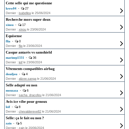
Cette selle qui me questionne
krow04
-
27
Dernier :
isabellea
le 25/06/2024
Recherche mors super doux
xinou
-
17
Dernier :
xinou
le 23/06/2024
Equisense
flia
-
0
Dernier :
flia
le 23/06/2024
Casque antarès vs samshield
marinep1331
-
36
Dernier :
leif
le 23/06/2024
Vêtements compatibles airbag
doudjou
-
4
Dernier :
alizee.sanga
le 21/06/2024
Selle adapté ou non
monzaza
-
6
Dernier :
sacha_dracofeu
le 21/06/2024
Avis ice vibe pour genoux
leif
-
8
Dernier :
chevaldereve82
le 21/06/2024
Selle: ça le fait ou non ?
zain
-
5
Dernier :
zain
le 20/06/2024