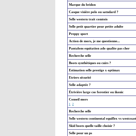
Marque du bridon
Casque visière polo ou satndard ?
Selle western trait comtois
Selle petit quartier pour petite adulte
Preppy sport
Action de mors, je me questionne...
Pantalons equitation ado qualite pas cher
Recherche selle
Boots synthétiques ou cuirs ?
Estimation selle prestige x optimax
Etriers sécurité
Selle adaptée ?
Étrivière large cso forestier ou ikonic
Conseil mors
1
2
Recherche selle
Selle western continental equiflex vs westcoas
Skid boots quelle taille choisir ?
Selle pour un ps