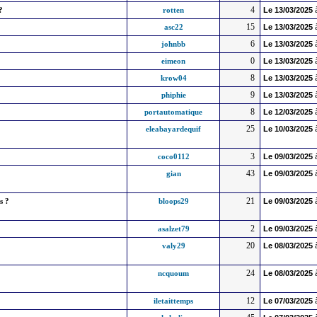
4
?
rotten
Le
13/03/2025
15
asc22
Le
13/03/2025
6
johnbb
Le
13/03/2025
0
eimeon
Le
13/03/2025
8
krow04
Le
13/03/2025
9
phiphie
Le
13/03/2025
8
portautomatique
Le
12/03/2025
25
eleabayardequif
Le
10/03/2025
3
coco0112
Le
09/03/2025
43
gian
Le
09/03/2025
21
s ?
bloops29
Le
09/03/2025
2
asalzet79
Le
09/03/2025
20
valy29
Le
08/03/2025
24
ncquoum
Le
08/03/2025
12
iletaittemps
Le
07/03/2025