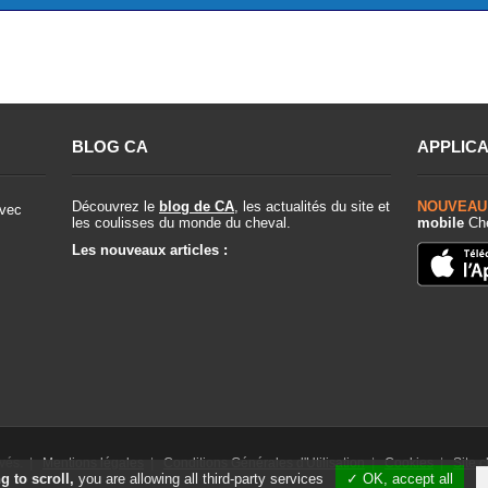
BLOG CA
APPLICA
Découvrez le
blog de CA
, les actualités du site et
NOUVEAU
vec
les coulisses du monde du cheval.
mobile
Che
Les nouveaux articles :
rvés. |
Mentions légales
|
Conditions Générales d'Utilisation
|
Cookies
|
Site 
g to scroll,
you are allowing all third-party services
✓ OK, accept all