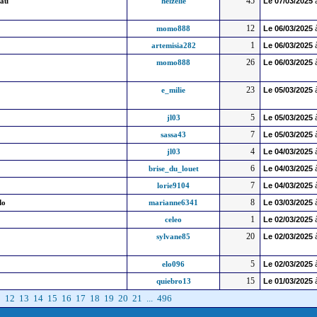
45
eau
helzelie
Le
07/03/2025
12
momo888
Le
06/03/2025
1
artemisia282
Le
06/03/2025
26
momo888
Le
06/03/2025
23
e_milie
Le
05/03/2025
5
jl03
Le
05/03/2025
7
sassa43
Le
05/03/2025
4
jl03
Le
04/03/2025
6
brise_du_louet
Le
04/03/2025
7
lorie9104
Le
04/03/2025
8
do
marianne6341
Le
03/03/2025
1
celeo
Le
02/03/2025
20
sylvane85
Le
02/03/2025
5
elo096
Le
02/03/2025
15
quiebro13
Le
01/03/2025
1
12
13
14
15
16
17
18
19
20
21
...
496