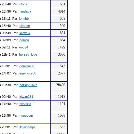
651
à 20h48 Par
globs
4014
à 20h36 Par
fandada
658
à 15h11 Par
johnbb
509
à 13h40 Par
eimeon
681
à 08h49 Par
krow04
864
à 07h09 Par
poulca
1499
à 09h11 Par
envy4
3080
à 11h41 Par
horsey_love
545
à 19h01 Par
domipac19
2577
à 14h07 Par
equinoxe88
28490
à 10h30 Par
horsey_love
1018
à 09h40 Par
kiwan231
1101
à 17h40 Par
himaliae
1688
à 13h56 Par
ncquoum
563
à 20h01 Par
iletaittemps