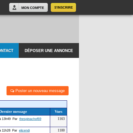
S'INSCRIRE
MON COMPTE
ONTACT
DÉPOSER UNE ANNONCE
Poster un nouveau message
Dernier message
Vues
1163
à 13h49 Par
thespinachof69
1100
à 11h28 Par
elicendi