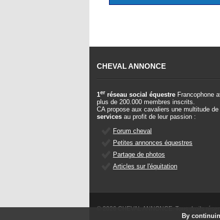
CHEVAL ANNONCE
er
1
réseau social équestre
Francophone a
plus de 200.000 membres inscrits.
CA propose aux cavaliers une multitude de
services
au profit de leur passion :
Forum cheval
Petites annonces équestres
Partage de photos
Articles sur l'équitation
© 2026 CHEVAL ANNONCE. Tous droits rése
By continuin