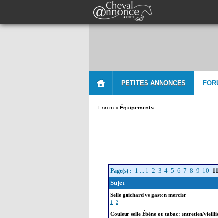
PETITES ANNONCES
FOR
Forum
>
Équipements
1
...
1
2
3
4
5
6
7
8
9
10
1
Page(s) :
Sujet
Selle guichard vs gaston mercier
1
2
Couleur selle Ébène ou tabac: entretien/vieilli