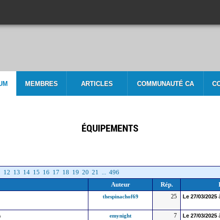
UM
MEMBRES
ARTICLES
COMMUNAUTÉ CA
C
ÉQUIPEMENTS
1
12
13
14
15
16
17
18
19
20
21
...
496
Auteur
Rép.
25
thespinachof69
Le
27/03/2025
7
s
emynight
Le
27/03/2025