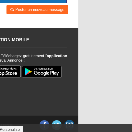
Poster un nouveau message
TION MOBILE
Téléchargez gratuitement l'
application
val Annonce :
classique
Personalize