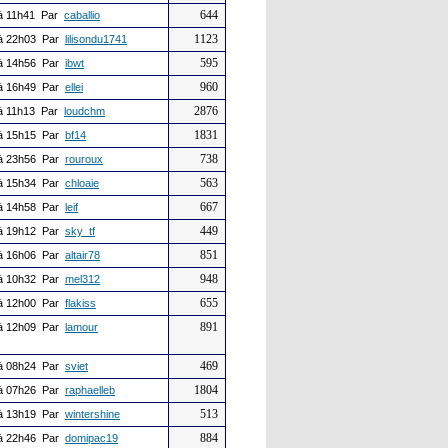
644
à 11h41 Par
caballio
1123
à 22h03 Par
lilisondu1741
595
à 14h56 Par
ibwt
960
à 16h49 Par
ellei
2876
à 11h13 Par
loudchm
1831
à 15h15 Par
bf14
738
à 23h56 Par
rouroux
563
à 15h34 Par
chloaie
667
à 14h58 Par
leif
449
à 19h12 Par
sky_tf
851
à 16h06 Par
altair78
948
à 10h32 Par
mel312
655
à 12h00 Par
flakiss
891
à 12h09 Par
lamour
469
à 08h24 Par
sviet
1804
à 07h26 Par
raphaelleb
513
à 13h19 Par
wintershine
884
à 22h46 Par
domipac19