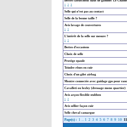
Bottes caoutchouc haut de gamme: Le Cham
1
2
3
Selle qui n’est pas au contact
Selle de la bonne taille ?
Avis lavage de couvertures
1
2
L'intérêt de la selle sur mesure ?
1
2
Bottes d'occasions
Choix de selle
Protège epaule
Teindre rênes en cuir
Choix d'un gilet airbag
Montre connectée avec guidage gps pour ran
Cavalleti ou loxley (dressage mono quartier)
Avis arçon flexible stubben
1
2
Avis sellier façon cuir
Selle cheval camargue
1
...
1
2
3
4
5
6
7
8
9
10
1
Page(s) :