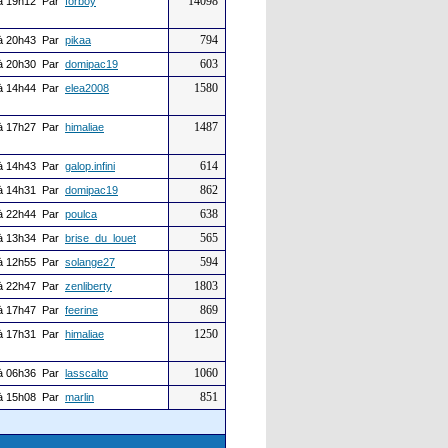
14098
à 19h12 Par
forboy
794
à 20h43 Par
pikaa
603
à 20h30 Par
domipac19
1580
à 14h44 Par
elea2008
1487
à 17h27 Par
himaliae
614
à 14h43 Par
galop.infini
862
à 14h31 Par
domipac19
638
à 22h44 Par
poulca
565
à 13h34 Par
brise_du_louet
594
à 12h55 Par
solange27
1803
à 22h47 Par
zenliberty
869
à 17h47 Par
feerine
1250
à 17h31 Par
himaliae
1060
à 06h36 Par
lasscalto
851
à 15h08 Par
marlin