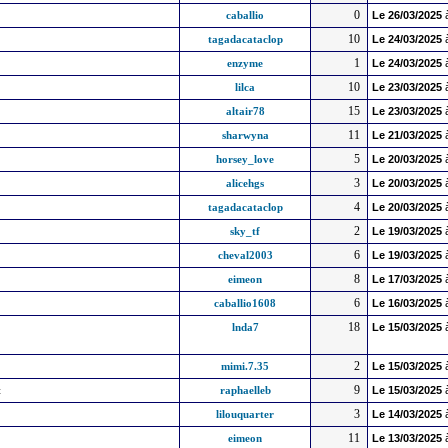
0
caballio
Le
26/03/2025
10
tagadacataclop
Le
24/03/2025
1
enzyme
Le
24/03/2025
10
lilca
Le
23/03/2025
15
altair78
Le
23/03/2025
11
sharwyna
Le
21/03/2025
5
horsey_love
Le
20/03/2025
3
alicehgs
Le
20/03/2025
4
tagadacataclop
Le
20/03/2025
2
sky_tf
Le
19/03/2025
6
cheval2003
Le
19/03/2025
8
eimeon
Le
17/03/2025
6
caballio1608
Le
16/03/2025
18
lnda7
Le
15/03/2025
2
mimi.7.35
Le
15/03/2025
9
t
raphaelleb
Le
15/03/2025
3
lilouquarter
Le
14/03/2025
11
eimeon
Le
13/03/2025