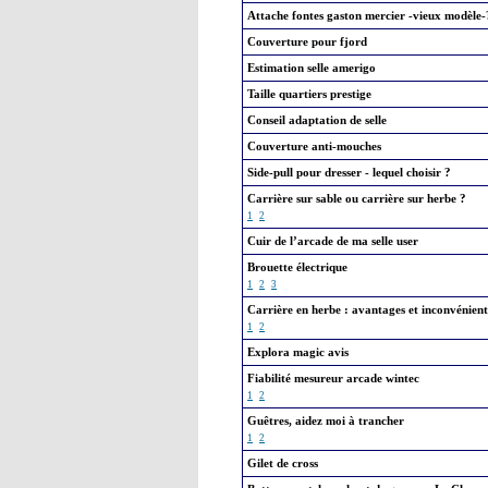
Attache fontes gaston mercier -vieux modèle-
Couverture pour fjord
Estimation selle amerigo
Taille quartiers prestige
Conseil adaptation de selle
Couverture anti-mouches
Side-pull pour dresser - lequel choisir ?
Carrière sur sable ou carrière sur herbe ?
1
2
Cuir de l’arcade de ma selle user
Brouette électrique
1
2
3
Carrière en herbe : avantages et inconvénient
1
2
Explora magic avis
Fiabilité mesureur arcade wintec
1
2
Guêtres, aidez moi à trancher
1
2
Gilet de cross