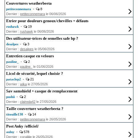
Couvertures weatherbeeta
petiteconnemara
-
8
Dernier :
petiteconnemara
le 06/06/2026
Etrier pour douleurs genoux/chevilles + défauts
rushawk
-
19
Dernier :
rushawk
le 06/06/2026
Des utilisateur-trices de semelles safe bp ?
desalpes
-
3
Dernier :
desalpes
le 05/06/2026
Entretien casque en velours
pauline_
-
2
Dernier :
pauline_
le 01/06/2026
Licol de sécurité, lequel choisir ?
pataclop2
-
21
Dernier :
wika
le 27/05/2026
Sav samshield + casque de remplacement
pushii
-
2
Dernier :
claireda42
le 27/05/2026
Taille couverture weatherbeeta ?
titouille130
-
14
Dernier :
petiteconnemara
le 26/05/2026
Post Anky /officiel/
aulny
-
578
Dernier :
coraliiiie
le 26/05/2026