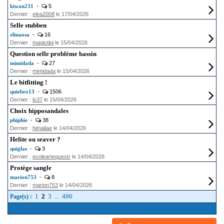
kiwan231
-
5
Dernier :
elea2008
le 17/04/2026
Selle stubben
elinaosa
-
16
Dernier :
magictipi
le 15/04/2026
Question selle problème bassin
mimidada
-
27
Dernier :
mimidada
le 15/04/2026
Le bitfitting !
quiebro13
-
1506
Dernier :
ls37
le 15/04/2026
Choix hipposandales
phiphie
-
38
Dernier :
himaliae
le 14/04/2026
Helite ou seaver ?
quiglas
-
3
Dernier :
ecoleartequestr
le 14/04/2026
Protège sangle
marion753
-
8
Dernier :
marion753
le 14/04/2026
1
2
3
...
496
Page(s) :