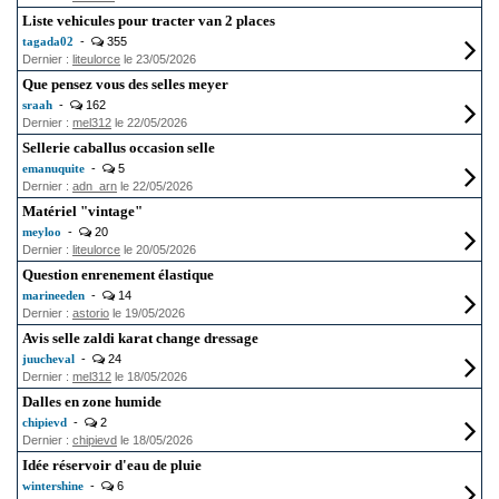
Liste vehicules pour tracter van 2 places
tagada02
-
355
Dernier :
liteulorce
le 23/05/2026
Que pensez vous des selles meyer
sraah
-
162
Dernier :
mel312
le 22/05/2026
Sellerie caballus occasion selle
emanuquite
-
5
Dernier :
adn_arn
le 22/05/2026
Matériel "vintage"
meyloo
-
20
Dernier :
liteulorce
le 20/05/2026
Question enrenement élastique
marineeden
-
14
Dernier :
astorio
le 19/05/2026
Avis selle zaldi karat change dressage
juucheval
-
24
Dernier :
mel312
le 18/05/2026
Dalles en zone humide
chipievd
-
2
Dernier :
chipievd
le 18/05/2026
Idée réservoir d'eau de pluie
wintershine
-
6