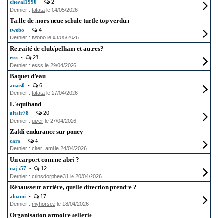
cheval1990
-
2
Dernier :
tatata
le 04/05/2026
Taille de mors neue schule turtle top verdun
twobo
-
4
Dernier :
twobo
le 03/05/2026
Retraité de club/pelham et autres?
esss
-
28
Dernier :
esss
le 29/04/2026
Baquet d’eau
anais0
-
6
Dernier :
tatata
le 27/04/2026
L'equiband
altair78
-
20
Dernier :
uiver
le 27/04/2026
Zaldi endurance sur poney
cara
-
4
Dernier :
cher_ami
le 24/04/2026
Un carport comme abri ?
naja57
-
12
Dernier :
crinsdorphee31
le 20/04/2026
Réhausseur arrière, quelle direction prendre ?
aloami
-
17
Dernier :
myhorsez
le 18/04/2026
Organisation armoire sellerie