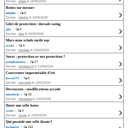
Dernier :
tatata
le 16/05/2026
Bottes sur mesure
phiphie
-
6
Dernier :
phiphie
le 16/05/2026
Gilet de protection / dorsale swing
glee
-
0
Dernier :
glee
le 16/05/2026
Mors neue schule turtle top
twobo
-
4
Dernier :
himaliae
le 15/05/2026
Suros : protection or not protection ?
pamplemoussa
-
27
Dernier :
domipac19
le 14/05/2026
Couverture imperméable d'été
kiwan231
-
9
Dernier :
emynight
le 12/05/2026
Devoucoux : modifications arcade
mimidada
-
19
Dernier :
mimidada
le 12/05/2026
Dater une selle bates
orseis
-
4
Dernier :
orseis
le 10/05/2026
Qui possède une selle ikonic?
loriquette
-
143