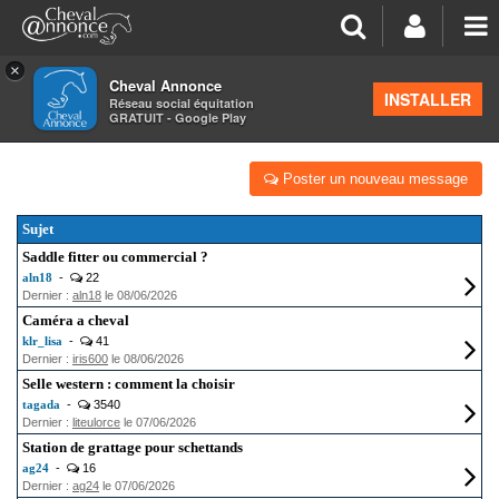
×
Cheval Annonce
Forum
INSTALLER
Réseau social équitation
GRATUIT - Google Play
ÉQUIPEMENTS
Poster un nouveau message
Sujet
Saddle fitter ou commercial ?
aln18
-
22
Dernier :
aln18
le 08/06/2026
Caméra a cheval
klr_lisa
-
41
Dernier :
iris600
le 08/06/2026
Selle western : comment la choisir
tagada
-
3540
Dernier :
liteulorce
le 07/06/2026
Station de grattage pour schettands
ag24
-
16
Dernier :
ag24
le 07/06/2026