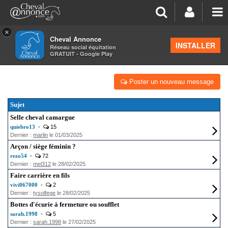
×
Cheval Annonce
Forum
INSTALLER
Réseau social équitation
GRATUIT - Google Play
ÉQUIPEMENTS
Poster un nouveau message
Sujet
Selle cheval camargue
quiebro13
-
15
Dernier :
marlin
le 01/03/2025
Arçon / siège féminin ?
rezo54
-
72
Dernier :
mel312
le 28/02/2025
Faire carrière en fils
vivi067000
-
2
Dernier :
tysolfege
le 28/02/2025
Bottes d'écurie à fermeture ou soufflet
sarah.1998
-
5
Dernier :
sarah.1998
le 27/02/2025