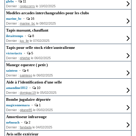
globs
-
11
Dernier :
regiscorrs
le 10/02/2025
Modèles arcades interchangeables pour les clubs
marine_bc
-
16
Dernier :
marine_bc
le 08/02/2025
Tapis massant, chauffant
iletaittemps
-
8
Dernier :
juu_lie
le 07/02/2025
Tapis pour selle stock rider/australienne
victoriactx
-
5
Dernier :
phiphie
le 06/02/2025
Manege equestre ( petit )
sainteso
-
4
Dernier :
sainteso
le 06/02/2025
Aide à l’identification d’une selle
amandine1812
-
10
Dernier :
domipac19
le 05/02/2025
Bombe jugulaire déportée
magiconnemara
-
1
Dernier :
gitane85
le 05/02/2025
Amortisseur infrarouge
m4nouch
-
2
Dernier :
fandada
le 04/02/2025
Avis selle extérieur