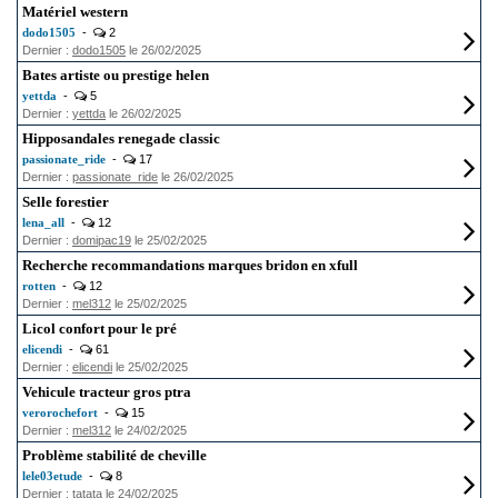
Matériel western
dodo1505
-
2
Dernier :
dodo1505
le 26/02/2025
Bates artiste ou prestige helen
yettda
-
5
Dernier :
yettda
le 26/02/2025
Hipposandales renegade classic
passionate_ride
-
17
Dernier :
passionate_ride
le 26/02/2025
Selle forestier
lena_all
-
12
Dernier :
domipac19
le 25/02/2025
Recherche recommandations marques bridon en xfull
rotten
-
12
Dernier :
mel312
le 25/02/2025
Licol confort pour le pré
elicendi
-
61
Dernier :
elicendi
le 25/02/2025
Vehicule tracteur gros ptra
verorochefort
-
15
Dernier :
mel312
le 24/02/2025
Problème stabilité de cheville
lele03etude
-
8
Dernier :
tatata
le 24/02/2025