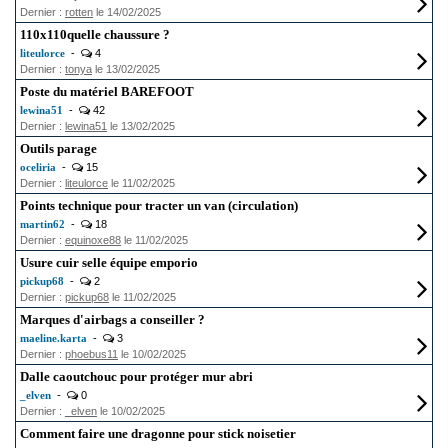
Dernier :
rotten
le 14/02/2025
110x110quelle chaussure ?
liteulorce
-
4
Dernier :
tonya
le 13/02/2025
Poste du matériel BAREFOOT
lewina51
-
42
Dernier :
lewina51
le 13/02/2025
Outils parage
oceliria
-
15
Dernier :
liteulorce
le 11/02/2025
Points technique pour tracter un van (circulation)
martin62
-
18
Dernier :
equinoxe88
le 11/02/2025
Usure cuir selle équipe emporio
pickup68
-
2
Dernier :
pickup68
le 11/02/2025
Marques d'airbags a conseiller ?
maeline.karta
-
3
Dernier :
phoebus11
le 10/02/2025
Dalle caoutchouc pour protéger mur abri
_elven
-
0
Dernier :
_elven
le 10/02/2025
Comment faire une dragonne pour stick noisetier