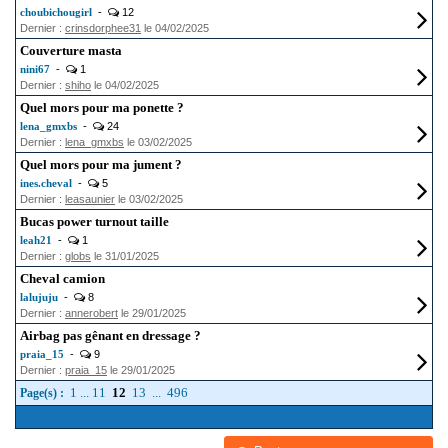
choubichougirl
-
12
Dernier :
crinsdorphee31
le 04/02/2025
Couverture masta
nini67
-
1
Dernier :
shiho
le 04/02/2025
Quel mors pour ma ponette ?
lena_gmxbs
-
24
Dernier :
lena_gmxbs
le 03/02/2025
Quel mors pour ma jument ?
ines.cheval
-
5
Dernier :
leasaunier
le 03/02/2025
Bucas power turnout taille
leah21
-
1
Dernier :
globs
le 31/01/2025
Cheval camion
lalujuju
-
8
Dernier :
annerobert
le 29/01/2025
Airbag pas gênant en dressage ?
praia_15
-
9
Dernier :
praia_15
le 29/01/2025
1
...
11
12
13
...
496
Page(s) :