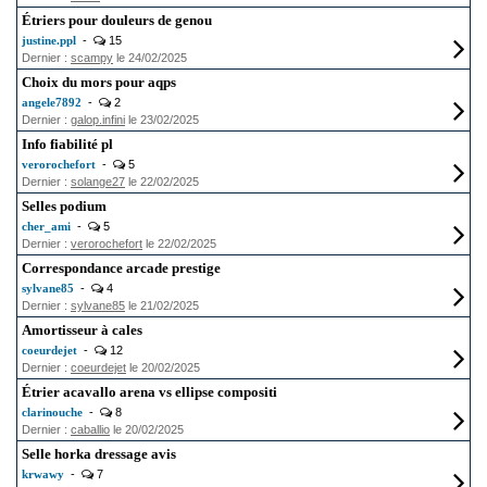
Étriers pour douleurs de genou
justine.ppl
-
15
Dernier :
scampy
le 24/02/2025
Choix du mors pour aqps
angele7892
-
2
Dernier :
galop.infini
le 23/02/2025
Info fiabilité pl
verorochefort
-
5
Dernier :
solange27
le 22/02/2025
Selles podium
cher_ami
-
5
Dernier :
verorochefort
le 22/02/2025
Correspondance arcade prestige
sylvane85
-
4
Dernier :
sylvane85
le 21/02/2025
Amortisseur à cales
coeurdejet
-
12
Dernier :
coeurdejet
le 20/02/2025
Étrier acavallo arena vs ellipse compositi
clarinouche
-
8
Dernier :
caballio
le 20/02/2025
Selle horka dressage avis
krwawy
-
7