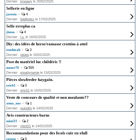
Dernier :
krwawy
le 20/02/2025
Sellerie en ligne
jazouu
-
4
Dernier :
lolafindez
le 17/02/2025
Selle erreplus ca
jinssa
-
4
Dernier :
l.o.
le 16/02/2025
Diy: des idées de herse/ramasse crottins à attel
tenshirah
-
3
Dernier :
tatata
le 16/02/2025
Post du matériel luc childéric !!
nanor76
-
565
Dernier :
equidynamie
le 15/02/2025
Pièces slowfeeder haygain.
eric61
-
0
Dernier :
eric61
le 15/02/2025
Veste de concours de qualité et non moulante??
anna_nas
-
1
Dernier :
quindim
le 14/02/2025
Avis constructeurs barns
misti31
-
2
Dernier :
misti31
le 14/02/2025
Recommandations pour des licols cuir en xfull
rotten
-
5